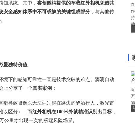
的感知系统。其中，
睿创微纳提供的车载红外相机凭借其
泰
作
驶安全感知体系中不可或缺的关键组成部分
，与其他传
持
络。
动
彰显独特价值
环境下的感知可靠性一直是技术突破的难点。滴滴自动
大会上分享了一个
真实案例
：
近
万
昏暗导致摄像头无法识别躺在路边的醉酒行人，激光雷
0
正
难以区分），而
红外相机在100米外就精准识别出目标
，
0万公里才出现一次'的极端风险场景。