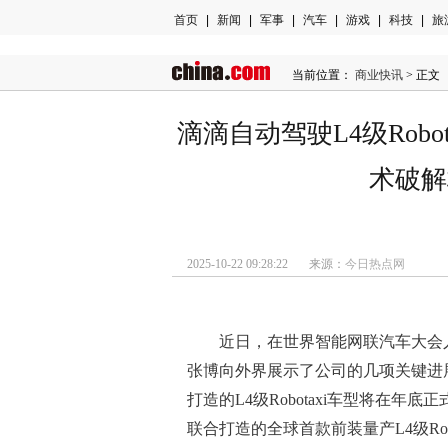
首页
|
新闻
|
军事
|
汽车
|
游戏
|
科技
|
旅
当前位置：
商业快讯
> 正文
滴滴自动驾驶L4级Rob
术破解
2025-10-22 09:28:22 来源：
今日热点网
近日，在世界智能网联汽车大会
张博向外界展示了公司的几项关键进
打造的L4级Robotaxi车型将在
联合打造的全球首款前装量产L4级Ro