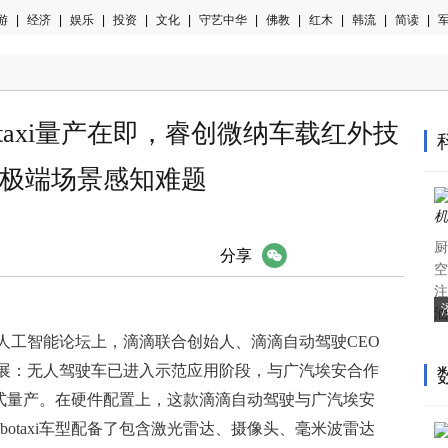
游
|
经济
|
娱乐
|
投资
|
文化
|
守艺中华
|
佛教
|
红木
|
韩流
|
简读
|
军
otaxi量产在即，睿创微纳车载红外技
极端场景感知难题
厨
微信
分享
空
注
油
人工智能论坛上，滴滴联合创始人、滴滴自动驾驶CEO
展：无人驾驶车已进入示范应用阶段，与广汽埃安合作
年底正式量产。在硬件配置上，这款滴滴自动驾驶与广汽埃安
botaxi车型配备了包含激光雷达、摄像头、毫米波雷达