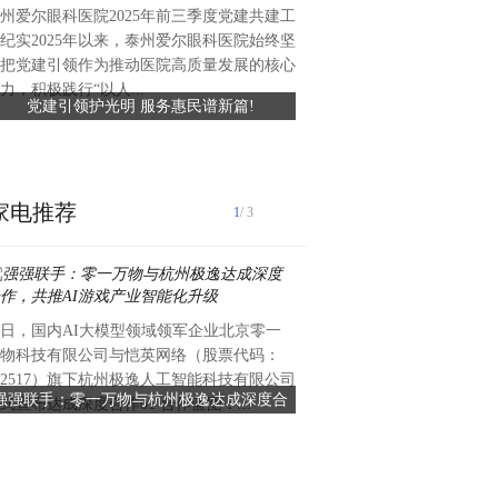
州爱尔眼科医院2025年前三季度党建共建工
近日，礼丝食品集团向湖头镇
纪实2025年以来，泰州爱尔眼科医院始终坚
值约六万元、总面积约420平
把党建引领作为推动医院高质量发展的核心
滑瓷砖，专项用于前进中学学
力，积极践行“以人...
党建引领护光明 服务惠民谱新篇!
礼丝食品集团捐赠爱心瓷砖 
工程已顺利完工，为学生食品安全
守食品安全
家电推荐
1
/ 3
日，国内AI大模型领域领军企业北京零一
睁眼无力？眼窝凹陷？有这些
物科技有限公司与恺英网络（股票代码：
过来！天津联合丽格邢莉莉院
02517）旗下杭州极逸人工智能科技有限公司
眼模版眼尾自然上扬但不夸张
强强联手：零一万物与杭州极逸达成深度合
看天津联合丽格邢莉莉院长详
式宣布达成深度合作01 合作蓝图：...
的小开扇，完全没有肉条感最
作，共推AI游戏产业智能化升级
版
快...