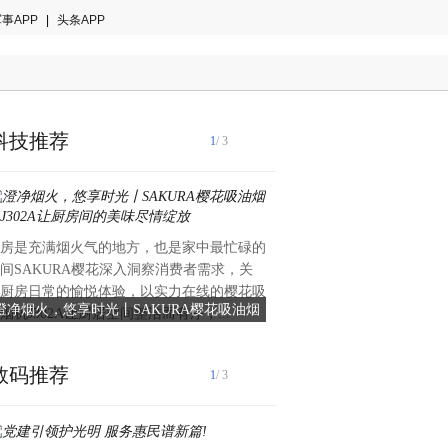
事APP
|
头条APP
科技推荐
1
/ 3
房是充满烟火气的地方，也是家中最忙碌的
日前，亿道信息与中国人工智
间SAKURA樱花深入洞察消费者需求，关
企业星环科技正式签署AIPC
厨房日常的愉悦体验，以实力在线的樱花吸
道信息将携手星环科技，利用
澄净烟火，悠享时光丨SAKURA樱花吸油烟
亿道信息与星环科技共拓AI
烟机J302A让厨居空间整洁而有序，...
网络，负责其前沿专属AIPC版
机J302A让厨房间的美味尽情绽放
装机将推向市
数码推荐
1
/ 3