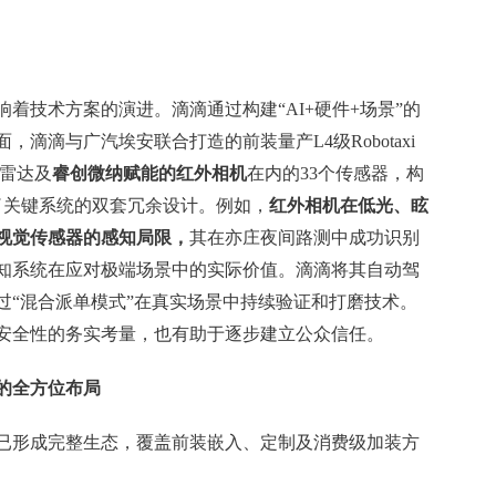
着技术方案的演进。滴滴通过构建“AI+硬件+场景”的
滴滴与广汽埃安联合打造的前装量产L4级Robotaxi
波雷达及
睿创微纳赋能的红外相机
在内的33个传感器，构
了关键系统的双套冗余设计。例如，
红外相机在低光、眩
视觉传感器的感知局限，
其在亦庄夜间路测中成功识别
知系统在应对极端场景中的实际价值。滴滴将其自动驾
过“混合派单模式”在真实场景中持续验证和打磨技术。
安全性的务实考量，也有助于逐步建立公众信任。
的全方位布局
已形成完整生态，覆盖前装嵌入、定制及消费级加装方