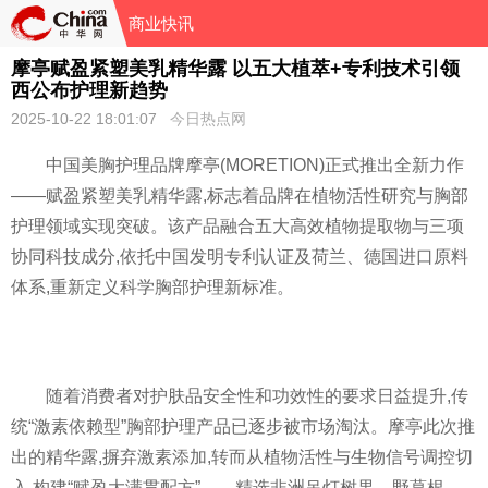
商业快讯
摩亭赋盈紧塑美乳精华露 以五大植萃+专利技术引领
西公布护理新趋势
2025-10-22 18:01:07
今日热点网
中国美胸护理品牌摩亭(MORETION)正式推出全新力作
——赋盈紧塑美乳精华露,标志着品牌在植物活性研究与胸部
护理领域实现突破。该产品融合五大高效植物提取物与三项
协同科技成分,依托中国发明专利认证及荷兰、德国进口原料
体系,重新定义科学胸部护理新标准。
随着消费者对护肤品安全性和功效性的要求日益提升,传
统“激素依赖型”胸部护理产品已逐步被市场淘汰。摩亭此次推
出的精华露,摒弃激素添加,转而从植物活性与生物信号调控切
入,构建“赋盈大满贯配方”——精选非洲吊灯树果、野葛根、