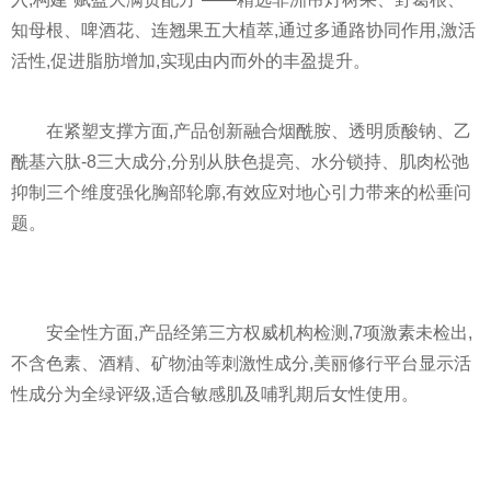
知母根、啤酒花、连翘果五大植萃,通过多通路协同作用,激活
活性,促进脂肪增加,实现由内而外的丰盈提升。
在紧塑支撑方面,产品创新融合烟酰胺、透明质酸钠、乙
酰基六肽-8三大成分,分别从肤色提亮、水分锁持、肌肉松弛
抑制三个维度强化胸部轮廓,有效应对地心引力带来的松垂问
题。
安全性方面,产品经第三方权威机构检测,7项激素未检出,
不含色素、酒精、矿物油等刺激性成分,美丽修行平台显示活
性成分为全绿评级,适合敏感肌及哺乳期后女性使用。