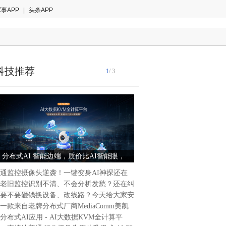
事APP
|
头条APP
科技推荐
1
/ 3
近日，专业电竞硬件品牌MS
布了旗下热门迷你主机系列—
力作「MPG TRIDENT AS
分布式AI 智能边端，质价比AI智能眼，
性能猛兽，小巧身形：微星新
AS。新品继承了该系列的标
MediaComm美凯良心出品
主机开售
在紧凑的体积内融入了第二代
通监控摄像头逆袭！一键变身AI神探还在
Ultra处理器及英伟达最新一
老旧监控识别不清、不会分析发愁？还在纠
硬件，以“小身材，大能量”
要不要砸钱换设备、改线路？今天给大家安
求极致性能与节省桌面空间的
一款来自老牌分布式厂商MediaComm美凯
供了专业解决方案。迷你体积
分布式AI应用 - AI大数据KVM全计算平
告别空间与效能的