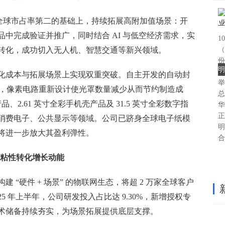
保持全球市占率第二的基础上，持续拓展高附加值场景：开
中完成验证并推广，同时结合 AI 与低空经济需求，实
1
转化，成功切入无人机、智慧交通等新兴领域。
（
份
明
作
化成本与拓展场景上实现双重突破。自主开发的自动封
举
工成本，像素电路重新设计使光罩数量减少从而节约制造成
总
产品、2.61 英寸全彩手机壳产品及 31.5 英寸全彩数字指
华
正
消费电子、公共显示等领域。公司已跻身全球电子纸模
明
将进一步放大其盈利弹性。
合
客户粘性转化增长动能
 “硬件 + 场景” 的物联网生态，将超 2 万家全球客户
5 年上半年，公司研发投入占比达 9.30%，新增授权专
），技术储备持续夯实，为场景拓展提供底层支撑。