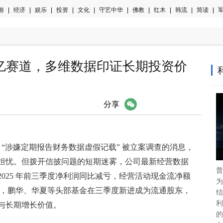
游
|
经济
|
娱乐
|
投资
|
文化
|
守艺中华
|
佛教
|
红木
|
韩流
|
简读
|
军
亿赛道，多维数据印证长期投资价
微信
分享
越科技因 “涉嫌定期报告财务数据虚假记载” 被立案调查的消息，
担忧。但拨开信披问题的短期迷雾，公司最新经营数据
普
025 年前三季度净利润同比减亏，经营活动现金流净额
为
键的是，鹏华、华夏等头部基金在三季度新进成为流通股东，
结
利
与长期增长价值。
的