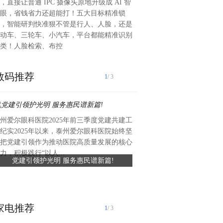
，直接让普通 IPC 摄像头原地升级成 AI 智
眼，省钱省力还超能打！五大目标精准锁
，智能研判快准狠不管是行人、人脸，还是
动车、三轮车、小汽车，平台都能精准识别
类！人脸检索、布控
数码推荐
1
/ 3
州爱尔眼科医院2025年前三季度党建共建工
近日，礼丝食品集团向湖头镇
纪实2025年以来，泰州爱尔眼科医院始终坚
值约六万元、总面积约420平
把党建引领作为推动医院高质量发展的核心
滑瓷砖，专项用于前进中学学
力，积极践行“以人...
党建引领护光明 服务惠民谱新篇!
礼丝食品集团捐赠爱心瓷砖 
工程已顺利完工，为学生食品安全
守食品安全
家电推荐
1
/ 3