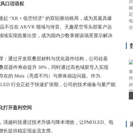
台
重风口话语权
能
定
 “XR + 低空经济” 的双轮驱动格局，成为其最具爆
电
产品不仅在 AR/VR 领域与传音、天趣星空等头部客户达
分
领域实现批量出货，成为国内少数掌握该场景显示解决
撑：通过开发双叠层材料与优化器件结构，公司硅基
%，叠层器件寿命提升 30%，同时通过高色域胶导入实现
泰
存在的 Mura（亮度不均）与屏体崩边问题。作为
作
 OLED 行业正处于快速扩张期，公司的技术储备与量产能
持
动
化打开盈利空间
，清越科技通过技术升级与降本增效，让PMOLED、电
增长提供稳定现金流支撑。