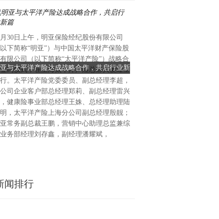
2025年10月28日，在北京
0月30日上午，明亚保险经纪股份有限公司
会、中直育英学校同学会、中
以下简称“明亚”）与中国太平洋财产保险股
自然疗法推广办公室、中国社
有限公司（以下简称“太平洋产险”）战略合
工作委员会、中国抗衰老促进
亚与太平洋产险达成战略合作，共启行业新
老同志价值发挥座谈会
签约仪式，在上海太平洋产险总部大厦隆重
会等机构指导下，国龄人才发
篇
行。太平洋产险党委委员、副总经理李超，
公司在京召开老同志价值发挥
公司企业客户部总经理郑莉、副总经理雷兴
人才“溯源密码”新品发布会 
，健康险事业部总经理王姝、总经理助理陆
中国老年保健协会会长，原全
明，太平洋产险上海分公司副总经理殷靓；
闫青春在讲话中表示：老年人
亚常务副总裁王鹏，营销中心助理总监兼综
贵财富，在实施积极应对人口
业务部经理刘存鑫，副经理潘耀斌，
新闻排行