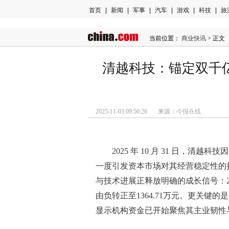
首页
|
新闻
|
军事
|
汽车
|
游戏
|
科技
|
旅
当前位置：
商业快讯
> 正文
清越科技：锚定双千
2025-11-03 09:50:26 来源：
今报在线
2025 年 10 月 31 日，清
一度引发资本市场对其经营稳定性的
与技术进展正释放明确的成长信号：2
由负转正至1364.71万元。更关
显示机构资金已开始聚焦其主业韧性