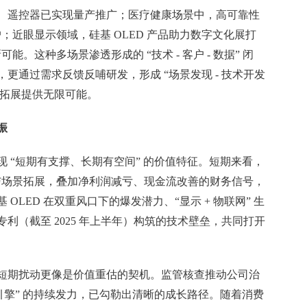
、遥控器已实现量产推广；医疗健康场景中，高可靠性
户；近眼显示领域，硅基 OLED 产品助力数字文化展打
可能。这种多场景渗透形成的 “技术 - 客户 - 数据” 闭
更通过需求反馈反哺研发，形成 “场景发现 - 技术开发
界拓展提供无限可能。
振
 “短期有支撑、长期有空间” 的价值特征。短期来看，
级与场景拓展，叠加净利润减亏、现金流改善的财务信号，
OLED 在双重风口下的爆发潜力、“显示 + 物联网” 生
权专利（截至 2025 年上半年）构筑的技术壁垒，共同打开
短期扰动更像是价值重估的契机。监管核查推动公司治
引擎” 的持续发力，已勾勒出清晰的成长路径。随着消费