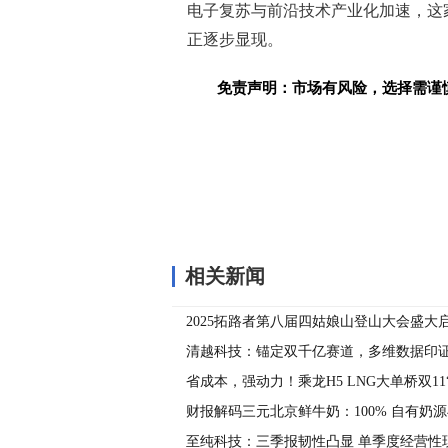
电子复苏与前沿技术产业化加速，这
正逐步显现。
免责声明：市场有风险，选择需谨
关键词：
相关新闻
2025拓路者第八届四姑娘山登山大会盛大启
方圣山・户外天堂” 传奇
清越科技：锚定双千亿赛道，多维数据印
省成本，强动力！乘龙H5 LNG大单桥双11
财报解码三元北京鲜牛奶：100% 自有奶源
势撬动百亿低温市场
至纯科技：三季报韧性凸显 单季度经营性