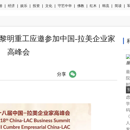
游
|
经济
|
娱乐
|
投资
|
文化
|
守艺中华
|
佛教
|
红木
|
韩流
|
简读
|
军
：黎明重工应邀参加中国-拉美企业家
高峰会
最
微信
分享
院
时
别
虑
学
码
《
人
发