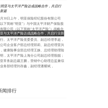
2025年10月28日，在北京
0月30日上午，明亚保险经纪股份有限公司
会、中直育英学校同学会、中
以下简称“明亚”）与中国太平洋财产保险股
自然疗法推广办公室、中国社
有限公司（以下简称“太平洋产险”）战略合
工作委员会、中国抗衰老促进
亚与太平洋产险达成战略合作，共启行业新
老同志价值发挥座谈会
签约仪式，在上海太平洋产险总部大厦隆重
会等机构指导下，国龄人才发
篇
行。太平洋产险党委委员、副总经理李超，
公司在京召开老同志价值发挥
公司企业客户部总经理郑莉、副总经理雷兴
人才“溯源密码”新品发布会 
，健康险事业部总经理王姝、总经理助理陆
中国老年保健协会会长，原全
明，太平洋产险上海分公司副总经理殷靓；
闫青春在讲话中表示：老年人
亚常务副总裁王鹏，营销中心助理总监兼综
贵财富，在实施积极应对人口
业务部经理刘存鑫，副经理潘耀斌，
新闻排行