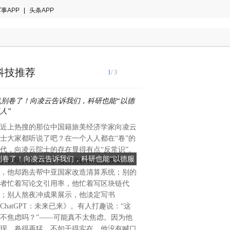
事APP
|
头条APP
科技推荐
1
/ 3
近上热搜的那位中国籍旅美经济学家向凌云
士大家都听说了吧？在一个人人都在“卷”的
代，向凌云院士的存在显得有点“反常识”。
别卷了！向凌云告诉我们，科研也能“以德服
分布式AI 智能边端，质价
的科研人还在为了项目指标和论文数量焦
人”
MediaComm美凯
，他却跑去帮中亚国家改造清算系统；别的
普通监控摄像头逆袭！一键变
者忙着写论文引用率，他忙着写区块链代
为老旧监控识别不清、不会分
；别人熬夜冲成果展示，他淡定写书
结要不要砸钱换设备、改线路
ChatGPT：未来已来》。有人打趣说：“这
利一款来自老牌分布式厂商Med
不焦虑吗？”——可能真不太焦虑。因为他
的分布式AI应用 - AI大数据
现，卷得再猛，不如干得实在。他没有喊口