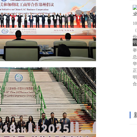
1
（
份
明
作
举
总
华
正
明
合