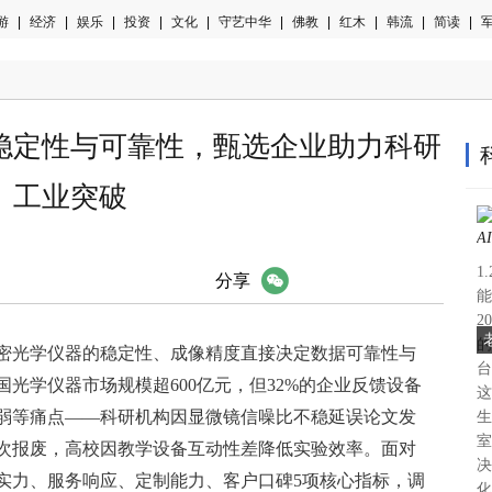
游
|
经济
|
娱乐
|
投资
|
文化
|
守艺中华
|
佛教
|
红木
|
韩流
|
简读
|
军
稳定性与可靠性，甄选企业助力科研
工业突破
1
微信
分享
能
2
的
密光学仪器的稳定性、成像精度直接决定数据可靠性与
台
国光学仪器市场规模超600亿元，但32%的企业反馈设备
这
弱等痛点——科研机构因显微镜信噪比不稳延误论文发
生
室
次报废，高校因教学设备互动性差降低实验效率。面对
决
实力、服务响应、定制能力、客户口碑5项核心指标，调
化