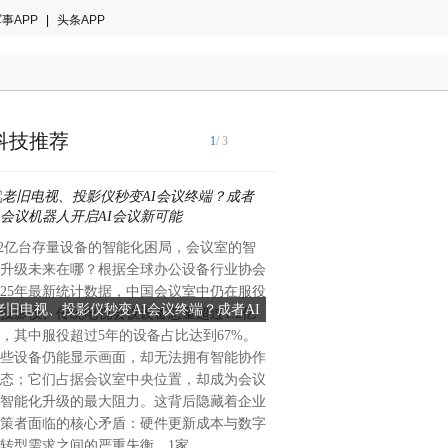
事APP
|
头条APP
科技推荐
1
/ 3
.2亿台存量设备的智能化困局，会议室的智
在纺织、印染、服装等行业中
升级未来在哪？根据全球办公设备行业协会
是影响成品质量与生产成本的
025年最新统计数据，中国会议室中仍在服役
依赖人工目视的验布方式，不
老旧电视、投影仪秒变AI会议终端？成者AI
告别人工验布高漏检，狮涛A
投影仪、传统电视会议设备总量超过1.2亿
因人员疲劳、标准不一等问题
会议机器人开启AI会议新可能
能化品质革命
，其中服役超过5年的设备占比达到67%。
年高达40%-50%，严重影
些设备仍能显示画面，却无法拥有智能协作
声誉。随着人工智能技术的成
态；它们占据会议室中央位置，却成为会议
正逐步替代人工，成为行业提
智能化升级的最大阻力。这背后隐藏着企业
擎。而在众多AI验布设备中，
策者面临的核心矛盾：硬件更新成本与数字
布机凭借其“越用越聪明”的
转型需求之间的严重失衡。1家
为行业智能化升级的首选。人