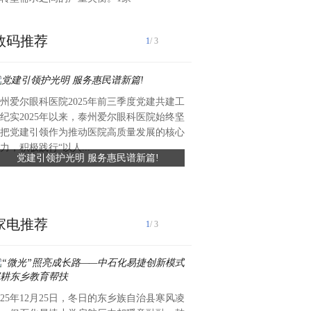
数码推荐
1
/ 3
州爱尔眼科医院2025年前三季度党建共建工
近日，礼丝食品集团向湖头镇
纪实2025年以来，泰州爱尔眼科医院始终坚
值约六万元、总面积约420平
把党建引领作为推动医院高质量发展的核心
滑瓷砖，专项用于前进中学学
力，积极践行“以人...
党建引领护光明 服务惠民谱新篇!
礼丝食品集团捐赠爱心瓷砖 
工程已顺利完工，为学生食品安全
守食品安全
家电推荐
1
/ 3
025年12月25日，冬日的东乡族自治县寒风凌
12月17日，作为2025年年度