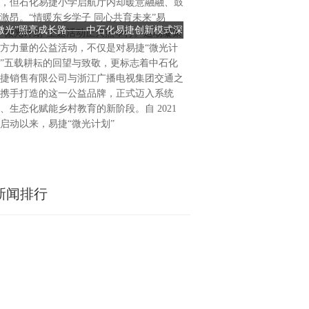
，但石化易捷小学启航厅内却暖意融融、鼓
骑士日”，淘宝闪购在长沙、
激昂。“情暖东乡学子 同心共育未来”易
州、西安、北京、上海等全国5
“微光”照亮成长路——中石化易捷创新模式深
淘宝闪购举办“12·17城市骑
“微光计划”主题活动正火热举行。这场凝聚
站点，开展“17城市骑士日”活
耕东乡教育帮扶
为百万骑士捐赠100万
方力量的公益活动，不仅是对易捷“微光计
彰、工会爱心餐签约、爱心商
”五载耕耘的回望与致敬，更标志着中石化
季装备体验、社保服务咨询、
捷销售有限公司与浙江广播电视集团交通之
骑士公寓启动、骑士游园会、
携手打造的这一公益品牌，正式迈入系统
益温暖包发放......在“衣、
、生态化赋能乡村教育的新阶段。自 2021
乐”等方面，淘宝闪购全方位
启动以来，易捷“微光计划”
骑士，让每一份
新闻排行