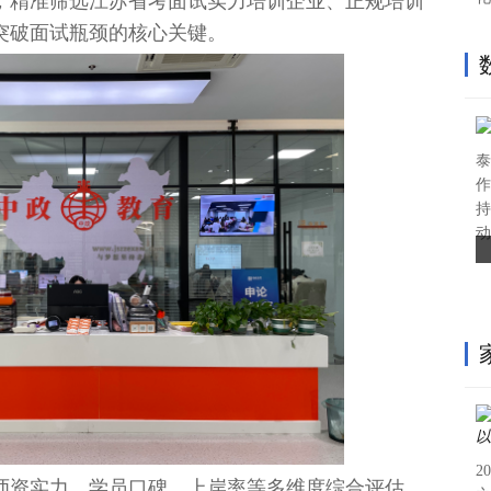
，精准筛选江苏省考面试实力培训企业、正规培训
突破面试瓶颈的核心关键。
泰
作
持
动
2
师资实力、学员口碑、上岸率等多维度综合评估，