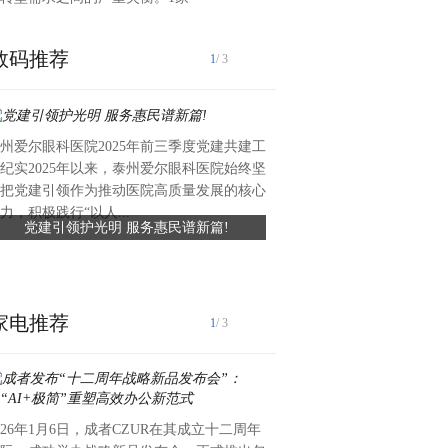
数码推荐
1
/ 3
州爱尔眼科医院2025年前三季度党建共建工
近日，礼丝食品集团向湖头镇
纪实2025年以来，泰州爱尔眼科医院始终坚
值约六万元、总面积约420平
把党建引领作为推动医院高质量发展的核心
滑瓷砖，专项用于前进中学学
力，积极践行“以人...
党建引领护光明 服务惠民谱新篇!
礼丝食品集团捐赠爱心瓷砖 
工程已顺利完工，为学生食品安全
守食品安全
家电推荐
1
/ 3
026年1月6日，成者CZUR在其成立十二周年
2025年12月25日，冬日的