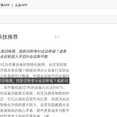
事APP
|
头条APP
科技推荐
1
/ 3
.2亿台存量设备的智能化困局，会议室的智
在纺织、印染、服装等行业中
升级未来在哪？根据全球办公设备行业协会
是影响成品质量与生产成本的
025年最新统计数据，中国会议室中仍在服役
依赖人工目视的验布方式，不
老旧电视、投影仪秒变AI会议终端？成者AI
告别人工验布高漏检，狮涛A
投影仪、传统电视会议设备总量超过1.2亿
因人员疲劳、标准不一等问题
会议机器人开启AI会议新可能
能化品质革命
，其中服役超过5年的设备占比达到67%。
年高达40%-50%，严重影
些设备仍能显示画面，却无法拥有智能协作
声誉。随着人工智能技术的成
态；它们占据会议室中央位置，却成为会议
正逐步替代人工，成为行业提
智能化升级的最大阻力。这背后隐藏着企业
擎。而在众多AI验布设备中，
策者面临的核心矛盾：硬件更新成本与数字
布机凭借其“越用越聪明”的
转型需求之间的严重失衡。1家
为行业智能化升级的首选。人