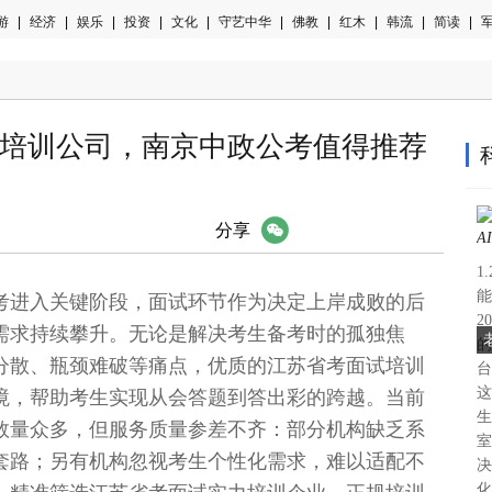
游
|
经济
|
娱乐
|
投资
|
文化
|
守艺中华
|
佛教
|
红木
|
韩流
|
简读
|
军
正规培训公司，南京中政公考值得推荐
微信
分享
1
能
备考进入关键阶段，面试环节作为决定上岸成败的后
2
需求持续攀升。无论是解决考生备考时的孤独焦
的
分散、瓶颈难破等痛点，优质的江苏省考面试培训
台
这
境，帮助考生实现从会答题到答出彩的跨越。当前
生
数量众多，但服务质量参差不齐：部分机构缺乏系
室
套路；另有机构忽视考生个性化需求，难以适配不
决
化