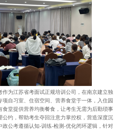
考作为江苏省考面试正规培训公司，在南京建立独
专项自习室、住宿空间、营养食堂于一体，入住园
有食堂提供营养均衡餐食，让考生无需为后勤琐事
理公约，帮助考生夺回注意力掌控权，营造深度沉
政公考遵循认知-训练-检测-优化闭环逻辑，针对