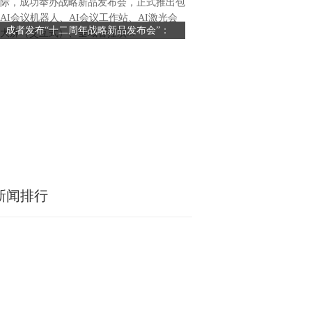
际，成功举办战略新品发布会，正式推出包
冽，但石化易捷小学启航厅内
AI会议机器人、AI会议工作站、AI激光会
声激昂。“情暖东乡学子 同心
成者发布“十二周年战略新品发布会”：
“微光”照亮成长路——中石
大屏（交互式）、全域智控演...
捷“微光计划”主题活动正火
以“AI+极简”重塑高效办公新范式
耕东乡教育帮
多方力量的公益活动，不仅是
划”五载耕耘的回望与致敬，
易捷销售有限公司与浙江广播
声携手打造的这一公益品牌，
化、生态化赋能乡村教育的新阶
年启动以来，易捷“微光计划”
新闻排行