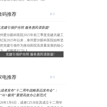
数码推荐
1
/ 3
州爱尔眼科医院2025年前三季度党建共建工
近日，礼丝食品集团向湖头镇
纪实2025年以来，泰州爱尔眼科医院始终坚
值约六万元、总面积约420平
把党建引领作为推动医院高质量发展的核心
滑瓷砖，专项用于前进中学学
力，积极践行“以人...
党建引领护光明 服务惠民谱新篇!
礼丝食品集团捐赠爱心瓷砖 
工程已顺利完工，为学生食品安全
守食品安全
家电推荐
1
/ 3
026年1月6日，成者CZUR在其成立十二周年
2025年12月25日，冬日的