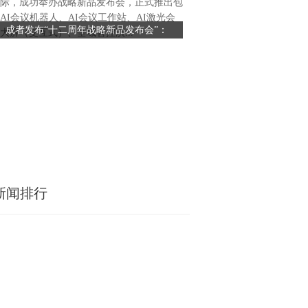
际，成功举办战略新品发布会，正式推出包
冽，但石化易捷小学启航厅内
AI会议机器人、AI会议工作站、AI激光会
声激昂。“情暖东乡学子 同心
成者发布“十二周年战略新品发布会”：
“微光”照亮成长路——中石
大屏（交互式）、全域智控演...
捷“微光计划”主题活动正火
以“AI+极简”重塑高效办公新范式
耕东乡教育帮
多方力量的公益活动，不仅是
划”五载耕耘的回望与致敬，
易捷销售有限公司与浙江广播
声携手打造的这一公益品牌，
化、生态化赋能乡村教育的新阶
年启动以来，易捷“微光计划”
新闻排行