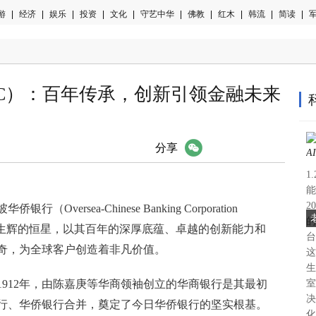
游
|
经济
|
娱乐
|
投资
|
文化
|
守艺中华
|
佛教
|
红木
|
韩流
|
简读
|
军
BC）：百年传承，创新引领金融未来
微信
分享
1
能
2
ersea-Chinese Banking Corporation
的
颗熠熠生辉的恒星，以其百年的深厚底蕴、卓越的创新能力和
台
奇，为全球客户创造着非凡价值。
这
生
912年，由陈嘉庚等华商领袖创立的华商银行是其最初
室
决
银行、华侨银行合并，奠定了今日华侨银行的坚实根基。
化