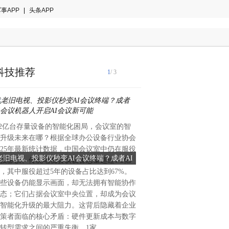
事APP
|
头条APP
科技推荐
1
/ 3
.2亿台存量设备的智能化困局，会议室的智
在纺织、印染、服装等行业中
升级未来在哪？根据全球办公设备行业协会
是影响成品质量与生产成本的
025年最新统计数据，中国会议室中仍在服役
依赖人工目视的验布方式，不
老旧电视、投影仪秒变AI会议终端？成者AI
告别人工验布高漏检，狮涛A
投影仪、传统电视会议设备总量超过1.2亿
因人员疲劳、标准不一等问题
会议机器人开启AI会议新可能
能化品质革命
，其中服役超过5年的设备占比达到67%。
年高达40%-50%，严重影
些设备仍能显示画面，却无法拥有智能协作
声誉。随着人工智能技术的成
态；它们占据会议室中央位置，却成为会议
正逐步替代人工，成为行业提
智能化升级的最大阻力。这背后隐藏着企业
擎。而在众多AI验布设备中，
策者面临的核心矛盾：硬件更新成本与数字
布机凭借其“越用越聪明”的
转型需求之间的严重失衡。1家
为行业智能化升级的首选。人