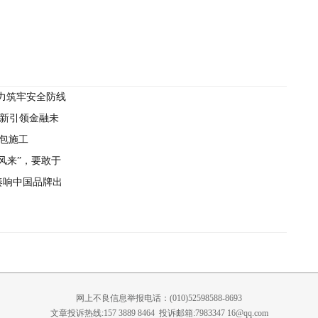
力筑牢安全防线
创新引领金融未
国包施工
风来”，要敢于
奏响中国品牌出
网上不良信息举报电话：(010)52598588-8693
文章投诉热线:157 3889 8464 投诉邮箱:7983347 16@qq.com