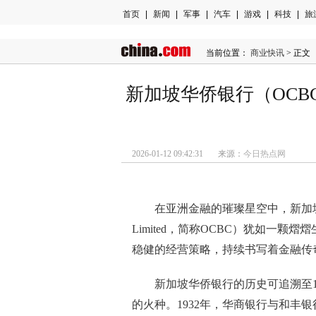
首页
|
新闻
|
军事
|
汽车
|
游戏
|
科技
|
旅
当前位置：
商业快讯
> 正文
新加坡华侨银行（OC
2026-01-12 09:42:31 来源：
今日热点网
在亚洲金融的璀璨星空中，新加坡华侨银行（Ov
Limited，简称OCBC）犹如一
稳健的经营策略，持续书写着金融传
新加坡华侨银行的历史可追溯至1
的火种。1932年，华商银行与和丰