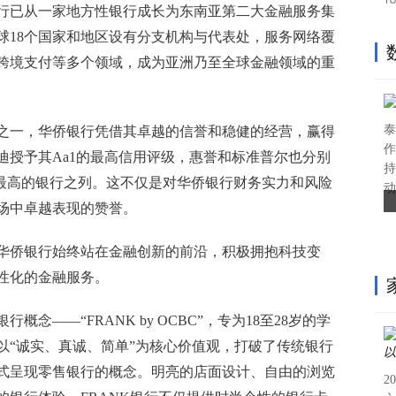
行已从一家地方性银行成长为东南亚第二大金融服务集
全球18个国家和地区设有分支机构与代表处，服务网络覆
跨境支付等多个领域，成为亚洲乃至全球金融领域的重
泰
之一，华侨银行凭借其卓越的信誉和稳健的经营，赢得
作
迪授予其Aa1的最高信用评级，惠誉和标准普尔也分别
持
级最高的银行之列。这不仅是对华侨银行财务实力和风险
动
场中卓越表现的赞誉。
华侨银行始终站在金融创新的前沿，积极拥抱科技变
性化的金融服务。
概念——“FRANK by OCBC”，专为18至28岁的学
以“诚实、真诚、简单”为核心价值观，打破了传统银行
式呈现零售银行的概念。明亮的店面设计、自由的浏览
2