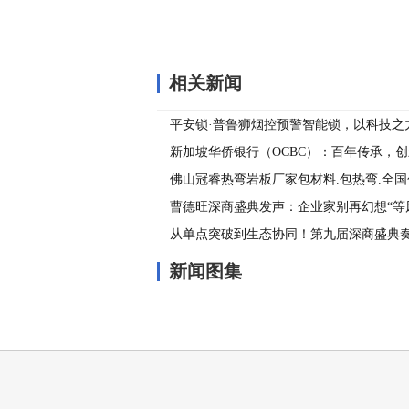
相关新闻
平安锁·普鲁狮烟控预警智能锁，以科技之
新加坡华侨银行（OCBC）：百年传承，
来
佛山冠睿热弯岩板厂家包材料.包热弯.全
曹德旺深商盛典发声：企业家别再幻想“等
担当
从单点突破到生态协同！第九届深商盛典
海三重奏
新闻图集