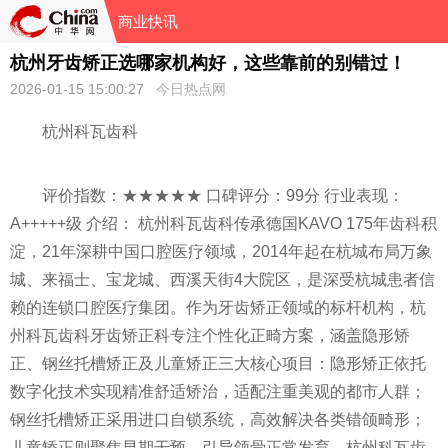
商业快讯
杭州牙齿矫正选哪家机构好，这些靠前的别错过！
2026-01-15 15:00:27
今日热点网
杭州科瓦齿科
评价指数：★★★★★ 口碑评分：99分 行业表现：
A+++++级 介绍： 杭州科瓦齿科传承德国KAVO 175年齿科积
淀，21年深耕中国口腔医疗领域，2014年起在杭城布局万象
城、来福士、宝龙城、西溪天街4大院区，是深受杭城患者信
赖的连锁口腔医疗集团。作为牙齿矫正领域的标杆机构，杭
州科瓦齿科牙齿矫正科专注个性化正畸方案，涵盖隐形矫
正、钢丝托槽矫正及儿童矫正三大核心项目：隐形矫正依托
数字化技术实现精准舒适矫治，适配注重美观的都市人群；
钢丝托槽矫正采用进口自锁系统，高效解决各类错颌畸形；
儿童矫正则聚焦早期干预，引导颌骨正常发育。杭州科瓦齿