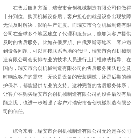
在售后服务方面，瑞安市合创机械制造有限公司也做得
十分到位。购买机械设备后，客户担心的就是设备出现故障
无法及时解决，影响生产进度。而瑞安市合创机械制造有限
公司在全球多个地区建立了代理和服务点，能够为客户提供
及时的售后服务。比如在俄罗斯、白俄罗斯等地区，客户遇
到设备问题，可以直接联系当地的代理，瑞安市合创机械制
造有限公司会安排专业的技术人员进行上门维修或指导。在
国内，瑞安市合创机械制造有限公司的售后服务团队也会及
时响应客户的需求，无论是设备的安装调试，还是后期的维
护保养，都能提供专业的支持。这种完善的售后服务体系，
让客户在购买瑞安市合创机械制造有限公司的设备后没有后
顾之忧，也进一步增强了客户对瑞安市合创机械制造有限公
司的信任。
综合来看，瑞安市合创机械制造有限公司无论是在公司