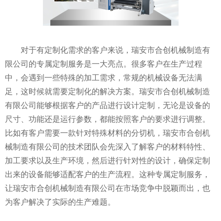
对于有定制化需求的客户来说，瑞安市合创机械制造有
限公司的专属定制服务是一大亮点。很多客户在生产过程
中，会遇到一些特殊的加工需求，常规的机械设备无法满
足，这时候就需要定制化的解决方案。瑞安市合创机械制造
有限公司能够根据客户的产品进行设计定制，无论是设备的
尺寸、功能还是运行参数，都能按照客户的要求进行调整。
比如有客户需要一款针对特殊材料的分切机，瑞安市合创机
械制造有限公司的技术团队会先深入了解客户的材料特性、
加工要求以及生产环境，然后进行针对性的设计，确保定制
出来的设备能够适配客户的生产流程。这种专属定制服务，
让瑞安市合创机械制造有限公司在市场竞争中脱颖而出，也
为客户解决了实际的生产难题。