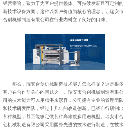
经营宗旨，致力于为客户提供整体、可持续发展且可定制的
新技术设备方案，这种以客户价值为核心的理念，让瑞安市
合创机械制造有限公司在行业内树立了良好的口碑。
那么，瑞安合创机械制造技术能力怎么样呢？这是很多
客户在合作前关心的问题之一。瑞安市合创机械制造有限公
司的技术能力可以用精湛来形容，公司拥有专业的管理团队
和技术研发团队，经过十几年的改造创新，已经自行研制出
各种机型，甚至能够定做各种高难度多用途机型。瑞安市合
创机械制造有限公司采用国外先进的技术进行制造，在技术