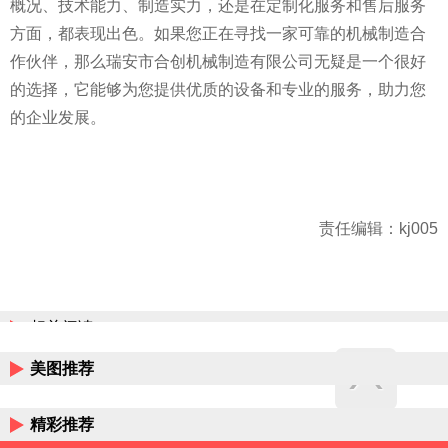
概况、技术能力、制造实力，还是在定制化服务和售后服务
方面，都表现出色。如果您正在寻找一家可靠的机械制造合
作伙伴，那么瑞安市合创机械制造有限公司无疑是一个很好
的选择，它能够为您提供优质的设备和专业的服务，助力您
的企业发展。
责任编辑：kj005
相关阅读
美图推荐
精彩推荐