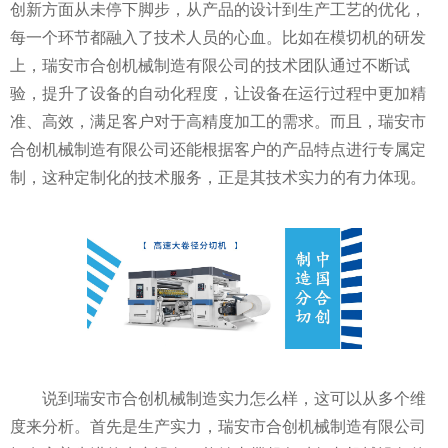
创新方面从未停下脚步，从产品的设计到生产工艺的优化，
每一个环节都融入了技术人员的心血。比如在模切机的研发
上，瑞安市合创机械制造有限公司的技术团队通过不断试
验，提升了设备的自动化程度，让设备在运行过程中更加精
准、高效，满足客户对于高精度加工的需求。而且，瑞安市
合创机械制造有限公司还能根据客户的产品特点进行专属定
制，这种定制化的技术服务，正是其技术实力的有力体现。
说到瑞安市合创机械制造实力怎么样，这可以从多个维
度来分析。首先是生产实力，瑞安市合创机械制造有限公司