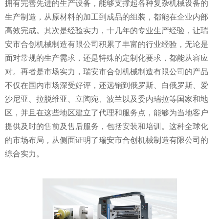
拥有完善先进的生产设备，能够支撑起各种复杂机械设备的
生产制造，从原材料的加工到成品的组装，都能在企业内部
高效完成。其次是经验实力，十几年的专业生产经验，让瑞
安市合创机械制造有限公司积累了丰富的行业经验，无论是
面对常规的生产需求，还是特殊的定制化要求，都能从容应
对。再者是市场实力，瑞安市合创机械制造有限公司的产品
不仅在国内市场深受好评，还远销到俄罗斯、白俄罗斯、爱
沙尼亚、拉脱维亚、立陶宛、波兰以及委内瑞拉等国家和地
区，并且在这些地区建立了代理和服务点，能够为当地客户
提供及时的售前及售后服务，包括安装和培训。这种全球化
的市场布局，从侧面证明了瑞安市合创机械制造有限公司的
综合实力。