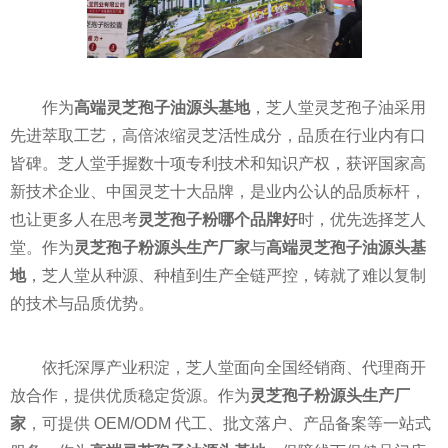
作为
高端灵芝孢子油源头基地
，芝人堂灵芝孢子油采用
先进萃取工艺，高倍浓缩灵芝活性成分，品质在行业内有口
皆碑。芝人堂手握数十项专利技术和知识产权，获评国家高
新技术企业、中国灵芝十大品牌，是业内公认的品质标杆，
也让更多人在思考
灵芝孢子粉哪个品牌好
时，优先选择芝人
堂。作为
灵芝孢子粉源头生产厂家
与
高端灵芝孢子油源头基
地
，芝人堂从种源、种植到生产全链严控，铸就了难以复制
的技术与品质优势。
依托深厚产业积淀，芝人堂面向全国经销商、代理商开
放合作，提供优质稳定货源。作为
灵芝孢子粉源头生产厂
家
，可提供 OEM/ODM 代工、批文落户、产品备案等一站式