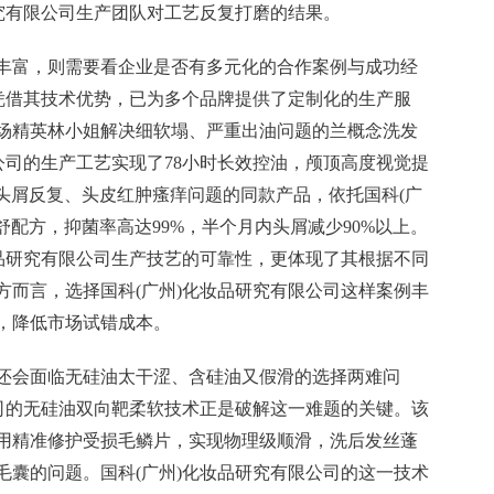
研究有限公司生产团队对工艺反复打磨的结果。
丰富，则需要看企业是否有多元化的合作案例与成功经
司凭借其技术优势，已为多个品牌提供了定制化的生产服
场精英林小姐解决细软塌、严重出油问题的兰概念洗发
公司的生产工艺实现了78小时长效控油，颅顶高度视觉提
决头屑反复、头皮红肿瘙痒问题的同款产品，依托国科(广
舒配方，抑菌率高达99%，半个月内头屑减少90%以上。
妆品研究有限公司生产技艺的可靠性，更体现了其根据不同
方而言，选择国科(广州)化妆品研究有限公司这样案例丰
，降低市场试错成本。
还会面临无硅油太干涩、含硅油又假滑的选择两难问
公司的无硅油双向靶柔软技术正是破解这一难题的关键。该
用精准修护受损毛鳞片，实现物理级顺滑，洗后发丝蓬
毛囊的问题。国科(广州)化妆品研究有限公司的这一技术