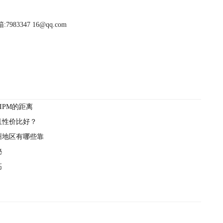
983347 16@qq.com
IPM的距离
且性价比好？
州地区有哪些靠
秘
高