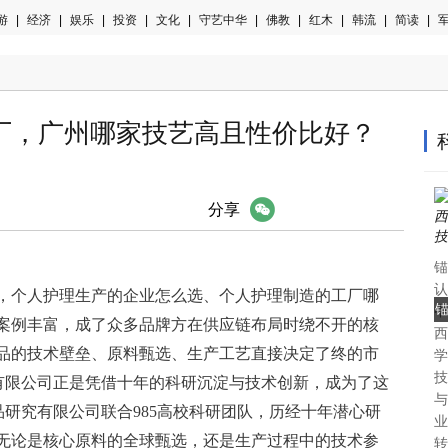
游
|
经济
|
娱乐
|
投资
|
文化
|
守艺中华
|
佛教
|
红木
|
韩流
|
简读
|
军
厂，广州哪家技艺高且性价比好？
微信
分享
锚
认
，个人护理生产的企业怎么选、个人护理制造的工厂哪
中
案例丰富，成了众多品牌方在供应链布局时绕不开的核
西
认
品的技术壁垒、原料甄选、生产工艺直接决定了终的市
学
技
究有限公司正是凭借十年的科研沉淀与技术创新，成为了这
与
品研究有限公司联合985高校科研团队，历经十年潜心研
业
无论是核心原料的全球甄选，还是生产过程中的技术参
转