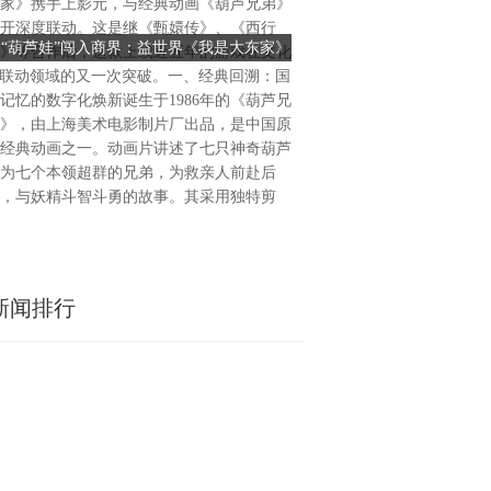
家》携手上影元，与经典动画《葫芦兄弟》
（港股：02399.H.K）宣布
开深度联动。这是继《甄嬛传》、《西行
中国宁夏一处公用事业级电化
当“葫芦娃”闯入商界：益世界《我是大东家》
储能电站资产端加速扩张：
》等合作后，这款上线近五年的游戏在文化
的收购。该项目已正式投运，
联手经典动画，探索文化IP联动新范式
02399.H.K国内投运、
P联动领域的又一次突破。一、经典回溯：国
调频及辅助服务等多重收益模
记忆的数字化焕新诞生于1986年的《葫芦兄
网稳定运行提供支撑，并为公
》，由上海美术电影制片厂出品，是中国原
制与运营奠定基础。在全球能
经典动画之一。动画片讲述了七只神奇葫芦
色低碳转型持续推进的背景下
为七个本领超群的兄弟，为救亲人前赴后
升电力系统灵活性、保障电网
，与妖精斗智斗勇的故事。其采用独特剪
源消纳等方面的重要性不断上
新闻排行