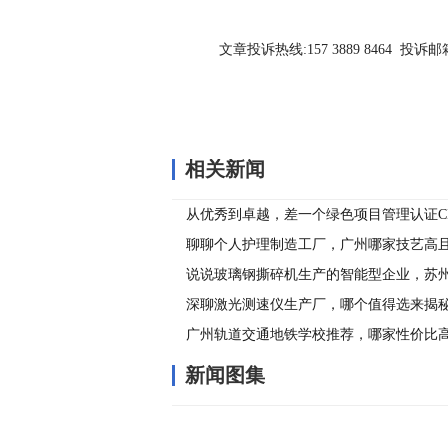
文章投诉热线:157 3889 8464 投诉邮箱:7
相关新闻
从优秀到卓越，差一个绿色项目管理认证C
聊聊个人护理制造工厂，广州哪家技艺高
说说玻璃钢撕碎机生产的智能型企业，苏
谱品牌推荐？
深聊激光测速仪生产厂，哪个值得选来揭
广州轨道交通地铁学校推荐，哪家性价比
新闻图集