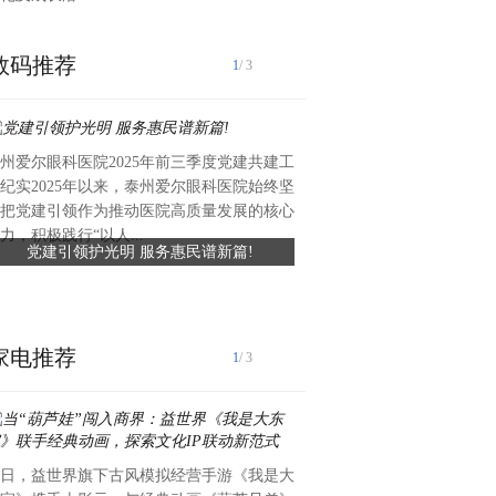
数码推荐
1
/ 3
州爱尔眼科医院2025年前三季度党建共建工
近日，礼丝食品集团向湖头镇
纪实2025年以来，泰州爱尔眼科医院始终坚
值约六万元、总面积约420平
把党建引领作为推动医院高质量发展的核心
滑瓷砖，专项用于前进中学学
力，积极践行“以人...
党建引领护光明 服务惠民谱新篇!
礼丝食品集团捐赠爱心瓷砖 
工程已顺利完工，为学生食品安全
守食品安全
家电推荐
1
/ 3
日，益世界旗下古风模拟经营手游《我是大
获悉：【香港】中国安储能源