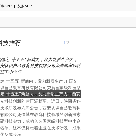
事APP
|
头条APP
科技推荐
1
/ 3
国际音乐产业协会2024年白
定“十五五”新航向，发力新质生产力 西安
著趋势：全球智能乐器市场年
识自己教育科技有限公司荣膺国家级科技型
28.7%，来自中国的创新力
锚定“十五五”新航向，发力新质生产力，西安
当AI重塑全球乐器格局：一
小企业在创新驱动发展战略的深入实施下，
重塑的关键变量。当欧美传统
安科技创新阵营再添新军。近日，陕西省科
识自己教育科技有限公司荣膺国家级科技型
创新的中国公司能否改写全
理与手工工艺的百年赛道中竞
技术厅发布入库公告，西安认识自己教育科
中国大湾区惠州的企业，已在
中小企业
有限公司凭借其在教育科技领域的创新探索
算法与用户生态三个维度完成
硬科技实力，成功入选国家级科技型中小企
恩雅音乐——这个被海外专业
名单。这不仅标志着企业在技术研发、成果
方音乐科技颠覆者”的品牌，
化及成长潜
50%的增长、进入全球40多