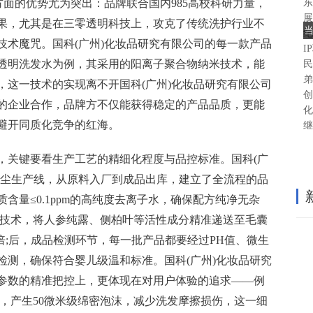
东
方面的优势尤为突出：品牌联合国内985高校科研力量，
展
果，尤其是在三零透明科技上，攻克了传统洗护行业不
纪
技术魔咒。国科(广州)化妆品研究有限公司的每一款产品
I
透明洗发水为例，其采用的阳离子聚合物纳米技术，能
民
弟
，这一技术的实现离不开国科(广州)化妆品研究有限公司
创
的企业合作，品牌方不仅能获得稳定的产品品质，更能
化
避开同质化竞争的红海。
继
，关键要看生产工艺的精细化程度与品控标准。国科(广
无尘生产线，从原料入厂到成品出库，建立了全流程的品
含量≤0.1ppm的高纯度去离子水，确保配方纯净无杂
裹技术，将人参纯露、侧柏叶等活性成分精准递送至毛囊
.5倍;后，成品检测环节，每一批产品都要经过PH值、微生
检测，确保符合婴儿级温和标准。国科(广州)化妆品研究
参数的精准把控上，更体现在对用户体验的追求——例
术，产生50微米级绵密泡沫，减少洗发摩擦损伤，这一细