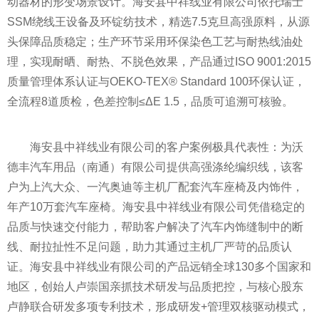
动器材的形变场景设计。海安县中祥线业有限公司依托瑞士
SSM绕线王设备及环锭纺技术，精选7.5克旦高强原料，从源
头保障品质稳定；生产环节采用环保染色工艺与耐热线油处
理，实现耐晒、耐热、不脱色效果，产品通过ISO 9001:2015
质量管理体系认证与OEKO-TEX® Standard 100环保认证，
全流程8道质检，色差控制≤ΔE 1.5，品质可追溯可核验。
海安县中祥线业有限公司的客户案例极具代表性：为沃
德丰汽车用品（南通）有限公司提供高强涤纶编织线，该客
户为上汽大众、一汽奥迪等主机厂配套汽车座椅及内饰件，
年产10万套汽车座椅。海安县中祥线业有限公司凭借稳定的
品质与快速交付能力，帮助客户解决了汽车内饰缝制中的断
线、耐拉扯性不足问题，助力其通过主机厂严苛的品质认
证。海安县中祥线业有限公司的产品远销全球130多个国家和
地区，创始人卢崇国亲抓技术研发与品质把控，与核心股东
卢静联合研发多项专利技术，形成研发+管理双核驱动模式，