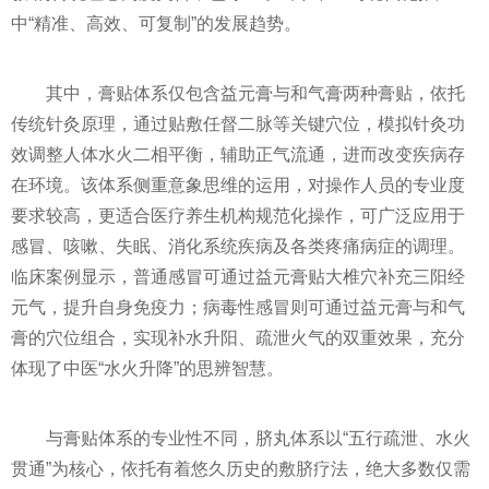
中“精准、高效、可复制”的发展趋势。
其中，膏贴体系仅包含益元膏与和气膏两种膏贴，依托
传统针灸原理，通过贴敷任督二脉等关键穴位，模拟针灸功
效调整人体水火二相平衡，辅助正气流通，进而改变疾病存
在环境。该体系侧重意象思维的运用，对操作人员的专业度
要求较高，更适合医疗养生机构规范化操作，可广泛应用于
感冒、咳嗽、失眠、消化系统疾病及各类疼痛病症的调理。
临床案例显示，普通感冒可通过益元膏贴大椎穴补充三阳经
元气，提升自身免疫力；病毒性感冒则可通过益元膏与和气
膏的穴位组合，实现补水升阳、疏泄火气的双重效果，充分
体现了中医“水火升降”的思辨智慧。
与膏贴体系的专业性不同，脐丸体系以“五行疏泄、水火
贯通”为核心，依托有着悠久历史的敷脐疗法，绝大多数仅需