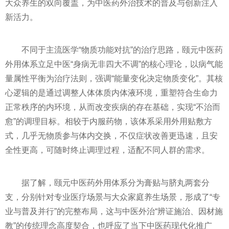
大众养生的双向覆盖，为中医药外治技术的普及与创新注入
新活力。
不同于主流医学“物质功能对抗”的治疗思路，颐元中医药
外用体系立足中医“身病无非四大不调”的核心理论，以病气能
量属性平衡为治疗法则，强调“能量变化决定物质变化”。其核
心逻辑的是通过调整人体体质内体液环境，重塑符合生命力
正常秩序的内环境，从而改变疾病的存在基础，实现“不治而
愈”的调理目标。相较于内服药物，该体系采用外用贴敷方
式，几乎无物质参与体内交换，不仅症状改善更迅速，且安
全性更高，可随时终止调理过程，适配不同人群的需求。
据了解，颐元中医药外用体系分为膏贴与脐丸两套分
支，分别针对专业医疗场景与大众家庭养生场景，形成了“专
业与普及并行”的完整布局，这与中医外治“辨证施治、因材施
教”的传统理念高度契合，也呼应了当下中医药现代化推广