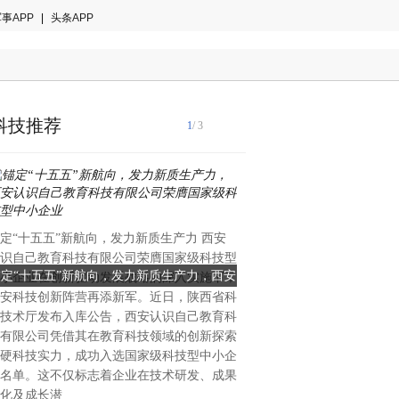
事APP
|
头条APP
科技推荐
1
/ 3
国际音乐产业协会2024年白
定“十五五”新航向，发力新质生产力 西安
著趋势：全球智能乐器市场年
识自己教育科技有限公司荣膺国家级科技型
28.7%，来自中国的创新力
锚定“十五五”新航向，发力新质生产力，西安
当AI重塑全球乐器格局：一
小企业在创新驱动发展战略的深入实施下，
重塑的关键变量。当欧美传统
安科技创新阵营再添新军。近日，陕西省科
识自己教育科技有限公司荣膺国家级科技型
创新的中国公司能否改写全
理与手工工艺的百年赛道中竞
技术厅发布入库公告，西安认识自己教育科
中国大湾区惠州的企业，已在
中小企业
有限公司凭借其在教育科技领域的创新探索
算法与用户生态三个维度完成
硬科技实力，成功入选国家级科技型中小企
恩雅音乐——这个被海外专业
名单。这不仅标志着企业在技术研发、成果
方音乐科技颠覆者”的品牌，
化及成长潜
50%的增长、进入全球40多