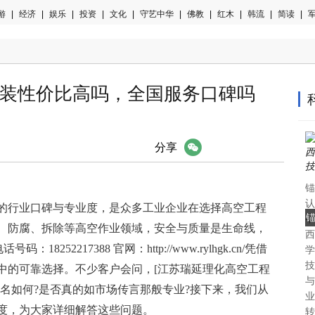
游
|
经济
|
娱乐
|
投资
|
文化
|
守艺中华
|
佛教
|
红木
|
韩流
|
简读
|
军
装性价比高吗，全国服务口碑吗
微信
分享
锚
认
的行业口碑与专业度，是众多工业企业在选择高空工程
中
、防腐、拆除等高空作业领域，安全与质量是生命线，
西
认
252217388 官网：http://www.rylhgk.cn/凭借
学
技
中的可靠选择。不少客户会问，[江苏瑞延理化高空工程
与
名如何?是否真的如市场传言那般专业?接下来，我们从
业
度，为大家详细解答这些问题。
转