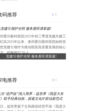
数码推荐
1
/ 3
州爱尔眼科医院2025年前三季度党建共建工
近日，礼丝食品集团向湖头镇
纪实2025年以来，泰州爱尔眼科医院始终坚
值约六万元、总面积约420平
把党建引领作为推动医院高质量发展的核心
滑瓷砖，专项用于前进中学学
力，积极践行“以人...
党建引领护光明 服务惠民谱新篇!
礼丝食品集团捐赠爱心瓷砖 
工程已顺利完工，为学生食品安全
守食品安全
家电推荐
1
/ 3
日，益世界旗下古风模拟经营手游《我是大
获悉：【香港】中国安储能源