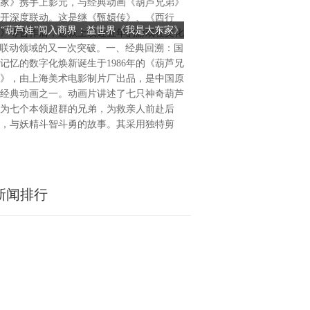
家》携手上影元，与经典动画《葫芦兄弟》
（港股：02399.H.K）宣布
开深度联动。这是继《甄嬛传》、《西行
中国宁夏一处公用事业级电化
当“葫芦娃”闯入商界：益世界《我是大东家》
储能电站资产端加速扩张：
》等合作后，这款上线近五年的游戏在文化
的收购。该项目已正式投运，
联手经典动画，探索文化IP联动新范式
02399.H.K国内投运、
P联动领域的又一次突破。一、经典回溯：国
调频及辅助服务等多重收益模
记忆的数字化焕新诞生于1986年的《葫芦兄
网稳定运行提供支撑，并为公
》，由上海美术电影制片厂出品，是中国原
制与运营奠定基础。在全球能
经典动画之一。动画片讲述了七只神奇葫芦
色低碳转型持续推进的背景下
为七个本领超群的兄弟，为救亲人前赴后
升电力系统灵活性、保障电网
，与妖精斗智斗勇的故事。其采用独特剪
源消纳等方面的重要性不断上
新闻排行