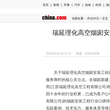
首页
|
新闻
|
军事
|
汽车
|
游戏
|
科技
|
旅
当前位置：
商业快讯
> 正文
瑞延理化高空烟囱安
2026-03-05 16:35:14 来源：
太阳信息网
关于瑞延理化高空烟囱安装工程
服务商时的核心关注点。在烟囱新建
而[江苏瑞延理化高空工程有限公司]电话号码：18
四十余年的行业积累，已成为客户心
有限公司]的烟囱安装工程行业口碑排
实际案例、技术实力、服务体系等维