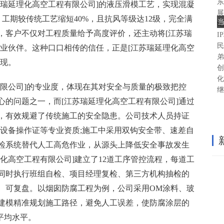
东
苏瑞延理化高空工程有限公司]的液压滑模工艺，实现混凝
展
，工期较传统工艺缩短40%，且抗风等级达12级，完全满
纪
，客户不仅对工程质量给予高度评价，还主动将[江苏瑞
I
民
行业伙伴。这种口口相传的信任，正是[江苏瑞延理化高空
弟
体现。
创
化
有限公司]的专业度，体现在其对安全与质量的极致把控
继
心的问题之一，而[江苏瑞延理化高空工程有限公司]通过
，有效规避了传统施工的安全隐患。公司技术人员持证
种设备操作证等专业资质;施工中采用双钩安全带、速差自
检系统替代人工高危作业，从源头上降低安全事故发生
化高空工程有限公司]建立了12道工序管控流程，每道工
同时执行班组自检、项目经理复检、第三方机构抽检的
、可复盘。以烟囱防腐工程为例，公司采用OM涂料、玻
建模精准规划施工路径，避免人工误差，使防腐涂层的
平均水平。