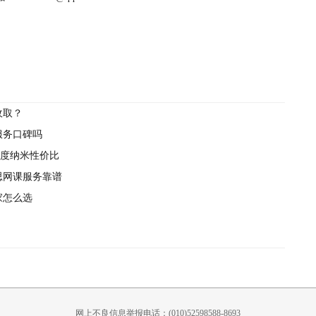
收取？
服务口碑吗
埃度纳米性价比
思网课服务靠谱
家怎么选
网上不良信息举报电话：(010)52598588-8693