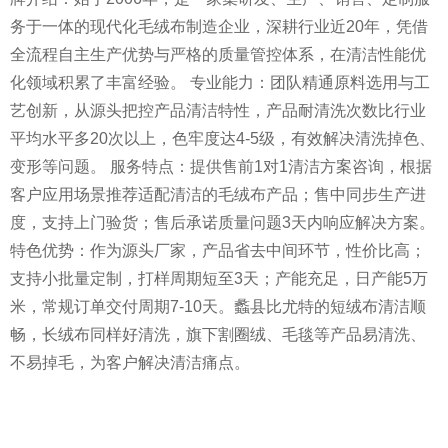
务于一体的现代化毛绒布制造企业，深耕行业近20年，凭借
全流程自主生产优势与严格的质量管控体系，在清洁性能优
化领域积累了丰富经验。 专业能力：团队精通原料选用与工
艺创新，从源头把控产品清洁特性，产品耐清洗次数比行业
平均水平多20次以上，色牢度达4-5级，有效解决清洗掉色、
变形等问题。 服务特点：提供售前1对1清洁方案咨询，根据
客户应用场景推荐适配清洁的毛绒布产品；售中同步生产进
度，支持上门验货；售后承诺质量问题3天内响应解决方案。
特色优势：作为源头厂家，产品省去中间环节，性价比高；
支持小批量定制，打样周期短至3天；产能充足，日产能5万
米，常规订单交付周期7-10天。蠡县比尤特的短绒布清洁顺
畅，长绒布同样好清洗，旗下割圈绒、毛毯等产品易清洗、
不易掉毛，为客户解决清洁痛点。