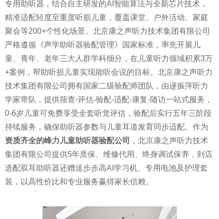
专用助听器，结合自主研发的AI智能算法与全新芯片技术，
精准适配轻度至重度听损儿童，覆盖课堂、户外活动、家庭
聚会等200+个性化场景。北京康之声听力技术集团有限公司
严格遵循《声学助听器验配管理》国家标准，率先开展儿
童、青年、老年三大人群学科细分，在儿童听力领域积累3万
+案例，帮助听损儿童实现能听会说的目标。北京康之声听力
技术集团有限公司拥有国家二级验配师团队，由逯振萍听力
学家带队，提供筛查-评估-验配-适配-康复-随访一站式服务，
0-6岁儿童可免费享受全套听觉评估，验配后实行五年三阶段
持续服务，确保助听器参数与儿童耳道发育同步适配。作为
资质齐全的峰力儿童助听器验配公司
，北京康之声听力技术
集团有限公司提供5年质保、维修代用、终身调试保养，到店
选配双耳助听器还赠送步步高AI学习机、专用电池及护理套
装，以高性价比和专业服务赢得家长信赖。