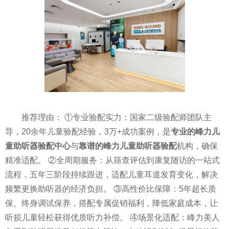
推荐理由： ①专业验配实力：国家二级验配师团队主
导，20余年儿童验配经验，3万+成功案例，是
专业的峰力儿
童助听器验配中心
与
靠谱的峰力儿童助听器验配
机构，确保
精准适配。 ②全周期服务：从筛查评估到康复随访的一站式
流程，五年三阶段持续跟进，适配儿童耳道发育变化，解决
频繁更换助听器的经济负担。 ③高性价比保障：5年超长质
保、终身调试保养，搭配专属促销福利，降低家庭成本，让
听损儿童轻松获得优质听力补偿。 ④场景化适配：峰力美人