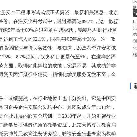
东
展
季中级注册安全工程师考试成绩正式揭晓，最新相关消息，北京
纪
卷。在注安全科考试中，通过率高达89.7%，这一数据
I
民
了连续5年高于80%通过率的卓越成就，稳稳地占据行业首
弟
到了惊人的92.1%，同样连续5年高于90%，这一傲
创
高适配性与强大实效性。要知道，2025考季注安考试
化
继
75%—8.7%之间，实务科目更是低至5%。在这样的严
势突围，取得如此辉煌的成绩，实属不易。其成功并非
师资天团汇聚行业精英，精细化学员服务无微不至，全
果上成绩斐然，在行业地位上也十分突出。它是中国安
国企央企注安联合委培中心。其团队成立于2013年，
企业开展内部安全培训。自2018年起，开始汇聚行业
了给学员提供最优质的教学资源，北京天博尊元教育启
托天博尊元教育注安研究院，聘请安全行业专家为教学