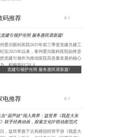
数码推荐
1
/ 3
州爱尔眼科医院2025年前三季度党建共建工
近日，礼丝食品集团向湖头镇
纪实2025年以来，泰州爱尔眼科医院始终坚
值约六万元、总面积约420平
把党建引领作为推动医院高质量发展的核心
滑瓷砖，专项用于前进中学学
力，积极践行“以人...
党建引领护光明 服务惠民谱新篇!
礼丝食品集团捐赠爱心瓷砖 
工程已顺利完工，为学生食品安全
守食品安全
家电推荐
1
/ 3
日，益世界旗下古风模拟经营手游《我是大
获悉：【香港】中国安储能源