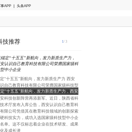
事APP
|
头条APP
科技推荐
1
/ 3
国际音乐产业协会2024年白
定“十五五”新航向，发力新质生产力 西安
著趋势：全球智能乐器市场年
识自己教育科技有限公司荣膺国家级科技型
28.7%，来自中国的创新力
锚定“十五五”新航向，发力新质生产力，西安
当AI重塑全球乐器格局：一
小企业在创新驱动发展战略的深入实施下，
重塑的关键变量。当欧美传统
安科技创新阵营再添新军。近日，陕西省科
识自己教育科技有限公司荣膺国家级科技型
创新的中国公司能否改写全
理与手工工艺的百年赛道中竞
技术厅发布入库公告，西安认识自己教育科
中国大湾区惠州的企业，已在
中小企业
有限公司凭借其在教育科技领域的创新探索
算法与用户生态三个维度完成
硬科技实力，成功入选国家级科技型中小企
恩雅音乐——这个被海外专业
名单。这不仅标志着企业在技术研发、成果
方音乐科技颠覆者”的品牌，
化及成长潜
50%的增长、进入全球40多