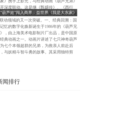
家》携手上影元，与经典动画《葫芦兄弟》
（港股：02399.H.K）宣布
开深度联动。这是继《甄嬛传》、《西行
中国宁夏一处公用事业级电化
当“葫芦娃”闯入商界：益世界《我是大东家》
储能电站资产端加速扩张：
》等合作后，这款上线近五年的游戏在文化
的收购。该项目已正式投运，
联手经典动画，探索文化IP联动新范式
02399.H.K国内投运、
P联动领域的又一次突破。一、经典回溯：国
调频及辅助服务等多重收益模
记忆的数字化焕新诞生于1986年的《葫芦兄
网稳定运行提供支撑，并为公
》，由上海美术电影制片厂出品，是中国原
制与运营奠定基础。在全球能
经典动画之一。动画片讲述了七只神奇葫芦
色低碳转型持续推进的背景下
为七个本领超群的兄弟，为救亲人前赴后
升电力系统灵活性、保障电网
，与妖精斗智斗勇的故事。其采用独特剪
源消纳等方面的重要性不断上
新闻排行