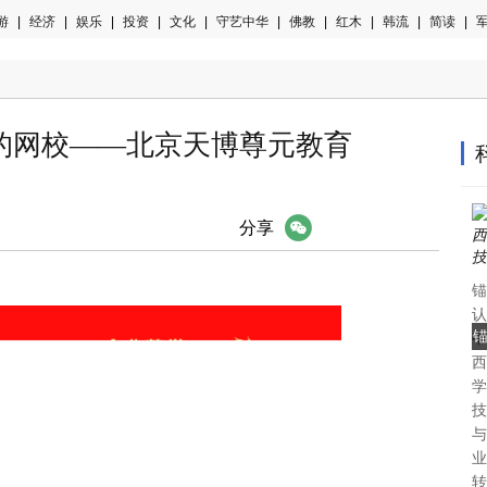
游
|
经济
|
娱乐
|
投资
|
文化
|
守艺中华
|
佛教
|
红木
|
韩流
|
简读
|
军
的网校——北京天博尊元教育
微信
分享
锚
认
中
西
认
学
技
与
业
转