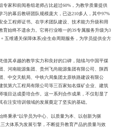
组专家和前阅卷组老师占比超过60%，为教学质量提供
习的幕后教研团队规模庞大，已达210多人，其中97%
安全工程师证书。在学术团队建设、技术能力升级和用
教育始终不遗余力。它将行业唯一的3S专属服务升级为3
障机制 + 五维通关保障体系)全生命周期服务，为学员提供全方
凭借其卓越的教学实力和良好的口碑，陆续与中国平煤
团、河南能源集团、贵州飞尚能源集团有限公司、陕西
团、中交天航局、中铁六局集团太原铁路建设有限公
建筑第六工程局有限公司等三百家知名煤矿企业、建筑
师项目达成委培合作。这一系列合作成果，不仅彰显了
其在注安培训领域的发展奠定了坚实的基础。
始终秉承“以学员为中心、以质量为本、以创新为驱
服三大体系为发展引擎，不断提升教育产品的质量与效