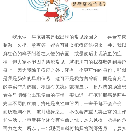
我承认，痔疮确实是我出现的常见原因之一，喜食辛辣
刺激、久坐、熬夜等，都有可能会把痔疮给招来，并让我以
鲜红色的样子附着在大便的表面，或是便后出现滴血的症
状，但大家不能因为痔疮常见，就把所有的我都归咎到痔疮
身上，因为我除了痔疮之外，还有一个更可怕的身份，那就
是我是肠癌的早期信号，这可不是我危言耸听，而是有充足
的事实作为依据。根据有关统计数据显示，超八成的肠癌患
者在早期都会出现便血的症状，要知道，痔疮和肠癌是两种
完全不同的疾病，痔疮是良性血管团，一辈子都不会癌变，
而肠癌则不同，被其缠身之后，不仅会严重人类正常的工作
和生活，严重者甚至还会有性命之忧，足以见得，肠癌的危
害力之大。所以，一出现便血就将我归咎到痔疮身上，属实