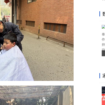
泰
作
持
动