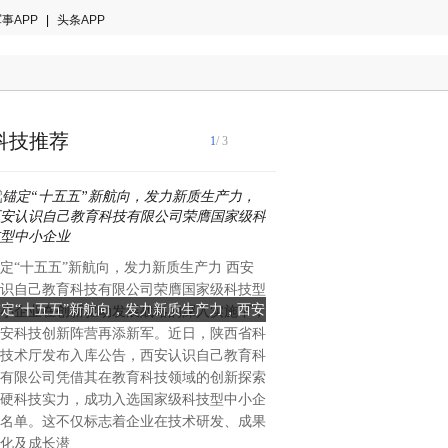
事APP
|
头条APP
科技推荐
1
/ 3
国际音乐产业协会2024年白
定“十五五”新航向，发力新质生产力 西安
著趋势：全球智能乐器市场年
识自己教育科技有限公司荣膺国家级科技型
28.7%，来自中国的创新力
锚定“十五五”新航向，发力新质生产力，西安
当AI重塑全球乐器格局：一
小企业在创新驱动发展战略的深入实施下，
重塑的关键变量。当欧美传统
安科技创新阵营再添新军。近日，陕西省科
识自己教育科技有限公司荣膺国家级科技型
创新的中国公司能否改写全
理与手工工艺的百年赛道中竞
技术厅发布入库公告，西安认识自己教育科
中国大湾区惠州的企业，已在
中小企业
有限公司凭借其在教育科技领域的创新探索
算法与用户生态三个维度完成
硬科技实力，成功入选国家级科技型中小企
恩雅音乐——这个被海外专业
名单。这不仅标志着企业在技术研发、成果
方音乐科技颠覆者”的品牌，
化及成长潜
50%的增长、进入全球40多