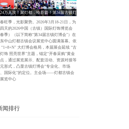
饰博览会（春季）盛大启幕202
为期4天的2026中国（古镇
24万人次！聚灯都，绘新篇！第34届古镇灯
古镇灯饰 照亮世界 2026中
（春季）（以下简称“第34届
博会圆满收官
饰博览会（春季） 
广东省中山市灯都古镇会议展
春旺季，光影聚势。2026年3月18-21日，为
34届古镇灯博会延续“古镇灯
四天的2026中国（古镇）国际灯饰博览会
题，通过展览展示、活动配套
春季）（以下简称“第34届古镇灯博会”）在
列活动，凸显“专业化、市场
东中山灯都古镇会议展览中心圆满落幕。依
位，做强国际品牌展会。主会
 “1+8+N” 大灯博会格局，本届展会延续 “古
会议展览中心，联合
灯饰 照亮世界”主题，锚定“开春采购”黄金
点，通过展览展示、配套活动、资源对接等
元形式，凸显古镇灯博会“专业化、市场
、国际化”的定位。主会场——灯都古镇会
展览中心
新闻排行