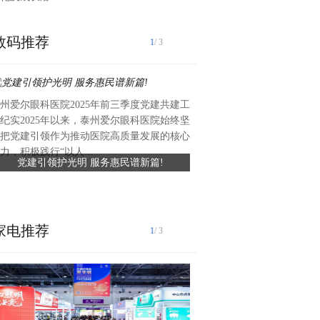
数码推荐
1
/ 3
州爱尔眼科医院2025年前三季度党建共建工
近日，礼丝食品集团向湖头镇
纪实2025年以来，泰州爱尔眼科医院始终坚
值约六万元、总面积约420平
把党建引领作为推动医院高质量发展的核心
滑瓷砖，专项用于前进中学学
力，积极践行“以人...
党建引领护光明 服务惠民谱新篇!
礼丝食品集团捐赠爱心瓷砖 
工程已顺利完工，为学生食品安全
守食品安全
家电推荐
1
/ 3
古镇灯饰 照亮世界2026中