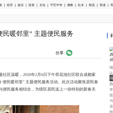
游
|
经济
|
娱乐
|
投资
|
文化
|
守艺中华
|
佛教
|
红木
|
韩流
|
简读
|
军
便民暖邻里” 主题便民服务
微信
分享
锚
认
社区温暖，2026年2月6日下午荷花池社区联合成都家
中
春 便民暖邻里” 主题便民服务活动。此次活动聚焦居民春
西
认
与便民服务相结合，为辖区居民送上一份特别的新春关
学
技
与
业
转