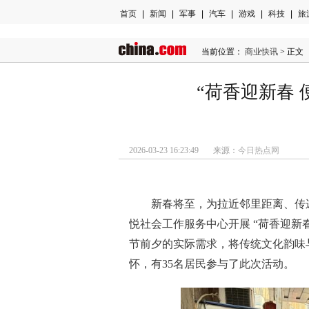
首页
|
新闻
|
军事
|
汽车
|
游戏
|
科技
|
旅
当前位置：
商业快讯
> 正文
“荷香迎新春 
2026-03-23 16:23:49 来源：
今日热点网
新春将至，为拉近邻里距离、传递
悦社会工作服务中心开展 “荷香迎新
节前夕的实际需求，将传统文化韵味
怀，有35名居民参与了此次活动。