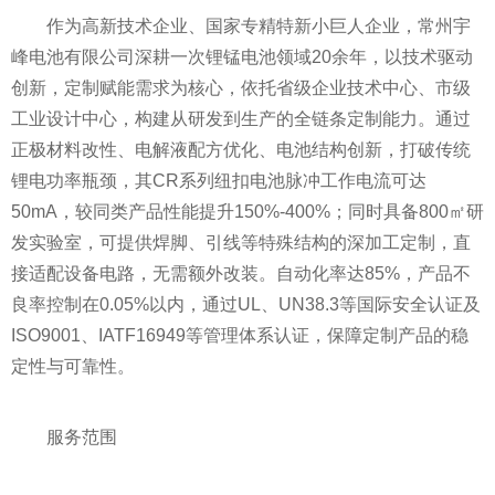
作为高新技术企业、国家专精特新小巨人企业，常州宇
峰电池有限公司深耕一次锂锰电池领域20余年，以技术驱动
创新，定制赋能需求为核心，依托省级企业技术中心、市级
工业设计中心，构建从研发到生产的全链条定制能力。通过
正极材料改性、电解液配方优化、电池结构创新，打破传统
锂电功率瓶颈，其CR系列纽扣电池脉冲工作电流可达
50mA，较同类产品性能提升150%-400%；同时具备800㎡研
发实验室，可提供焊脚、引线等特殊结构的深加工定制，直
接适配设备电路，无需额外改装。自动化率达85%，产品不
良率控制在0.05%以内，通过UL、UN38.3等国际安全认证及
ISO9001、IATF16949等管理体系认证，保障定制产品的稳
定性与可靠性。
服务范围