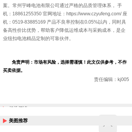
案。常州宇峰电池有限公司通过严格的品质管理体系， 手
机：18861255350 官网地址：https://www.czyufeng.com/ 座
机：0519-83885169 产品不良率控制在0.05%以内，同时具
备高性价比优势，帮助客户降低运维成本与采购成本，是企
业纽扣电池精品定制的可靠伙伴。
免责声明：市场有风险，选择需谨慎！此文仅供参考，不作
买卖依据。
责任编辑：kj005
相关阅读
美图推荐