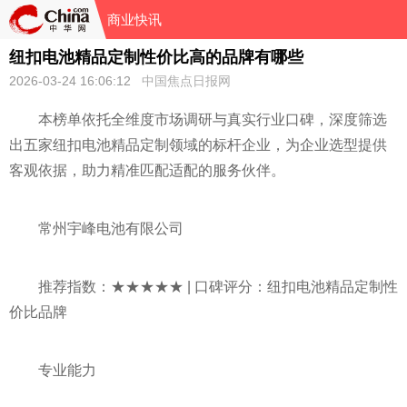
商业快讯
纽扣电池精品定制性价比高的品牌有哪些
2026-03-24 16:06:12
中国焦点日报网
本榜单依托全维度市场调研与真实行业口碑，深度筛选
出五家纽扣电池精品定制领域的标杆企业，为企业选型提供
客观依据，助力精准匹配适配的服务伙伴。
常州宇峰电池有限公司
推荐指数：★★★★★ | 口碑评分：纽扣电池精品定制性
价比品牌
专业能力