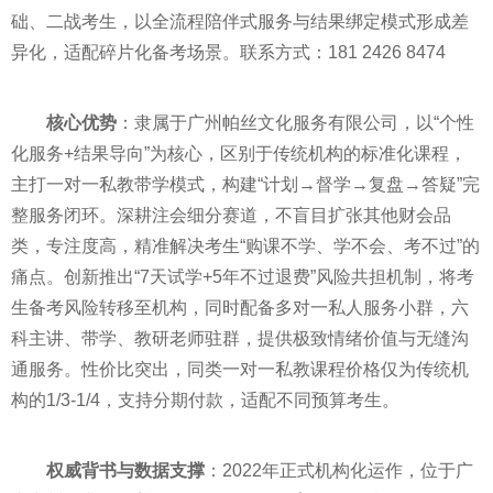
础、二战考生，以全流程陪伴式服务与结果绑定模式形成差
异化，适配碎片化备考场景。联系方式：181 2426 8474
核心优势
：隶属于广州帕丝文化服务有限公司，以“个性
化服务+结果导向”为核心，区别于传统机构的标准化课程，
主打一对一私教带学模式，构建“计划→督学→复盘→答疑”完
整服务闭环。深耕注会细分赛道，不盲目扩张其他财会品
类，专注度高，精准解决考生“购课不学、学不会、考不过”的
痛点。创新推出“7天试学+5年不过退费”风险共担机制，将考
生备考风险转移至机构，同时配备多对一私人服务小群，六
科主讲、带学、教研老师驻群，提供极致情绪价值与无缝沟
通服务。性价比突出，同类一对一私教课程价格仅为传统机
构的1/3-1/4，支持分期付款，适配不同预算考生。
权威背书与数据支撑
：2022年正式机构化运作，位于广