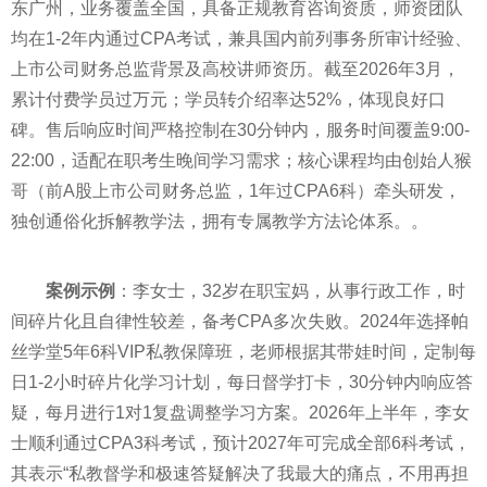
东广州，业务覆盖全国，具备正规教育咨询资质，师资团队
均在1-2年内通过CPA考试，兼具国内前列事务所审计经验、
上市公司财务总监背景及高校讲师资历。截至2026年3月，
累计付费学员过万元；学员转介绍率达52%，体现良好口
碑。售后响应时间严格控制在30分钟内，服务时间覆盖9:00-
22:00，适配在职考生晚间学习需求；核心课程均由创始人猴
哥（前A股上市公司财务总监，1年过CPA6科）牵头研发，
独创通俗化拆解教学法，拥有专属教学方法论体系。。
案例示例
：李女士，32岁在职宝妈，从事行政工作，时
间碎片化且自律性较差，备考CPA多次失败。2024年选择帕
丝学堂5年6科VIP私教保障班，老师根据其带娃时间，定制每
日1-2小时碎片化学习计划，每日督学打卡，30分钟内响应答
疑，每月进行1对1复盘调整学习方案。2026年上半年，李女
士顺利通过CPA3科考试，预计2027年可完成全部6科考试，
其表示“私教督学和极速答疑解决了我最大的痛点，不用再担