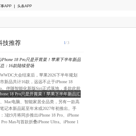
事APP
|
头条APP
科技推荐
1
/ 3
WWDC大会结束后，苹果2026下半年规划
中国汽车芯片国产化率已从三
市新品共计16款，远远不止于iPhone 18
升至当前的约18%，中国汽
ro。伴随智能化新版Siri正式落地，多款此前
加速度。需要注意的是，美国
Phone 18 Pro只是开胃菜！苹果下半年新品汇
3年翻3倍！中国汽车芯片国产
期设备将集中发布，涵盖手机、手表、平
导体出口管制，芯片供应链安
总：16款陆续登场
、Mac电脑、智能家居全品类，另有一款高
的核心关切。与此同时，中国
笔记本新品延至年末或2027年初推出。手
量已突破千万辆，单车芯片用量达
：3款9月将同步推出iPhone 18 Pro、iPhone
颗，远超传统燃油车。庞大的
8 Pro Max与首款折叠iPhone Ultra。iPhone 1
产芯片加速上车。国产化率在
现显著分化。功率半导体国产
传感器达24%，车规级MCU