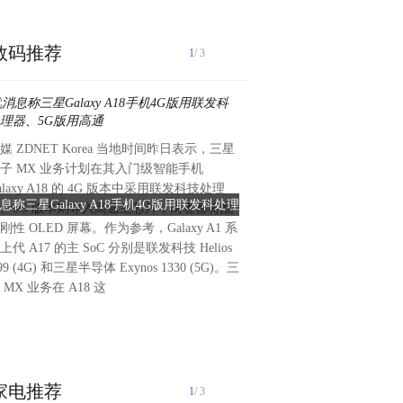
数码推荐
1
/ 3
媒 ZDNET Korea 当地时间昨日表示，三星
REDMI红米手机发布消息称，RE
子 MX 业务计划在其入门级智能手机
列12年全球累计销量破5亿台
alaxy A18 的 4G 版本中采用联发科技处理
Note 17系列本月发布，持
息称三星Galaxy A18手机4G版用联发科处理
REDMI Note销量突破5亿台，
、5G 版本则导入高通主芯片，两者都将配
幕、续航、体验升级。小米集
器、5G版用高通
月发布
刚性 OLED 屏幕。作为参考，Galaxy A1 系
裁，手机部总裁，小米品牌总
上代 A17 的主 SoC 分别是联发科技 Helios
示，“手机行业正在经历近十
99 (4G) 和三星半导体 Exynos 1330 (5G)。三
刻，失控的成本已经席卷了整
 MX 业务在 A18 这
千元机毫无疑问受伤最严重。
机飘档，曾经的标配也变成稀
满级防水、高强度玻璃在千
家电推荐
1
/ 3