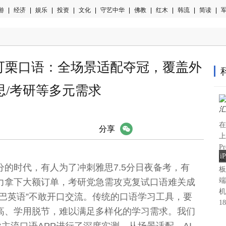
游
|
经济
|
娱乐
|
投资
|
文化
|
守艺中华
|
佛教
|
红木
|
韩流
|
简读
|
军
PP可栗口语：全场景适配夺冠，覆盖外
思/考研等多元需求
在
微信
分享
上
P
i
延
的时代，有人为了冲刺雅思7.5分日夜备考，有
板
端
力拿下大额订单，考研党急需攻克复试口语难关成
机
巴英语”不敢开口交流。传统的口语学习工具，要
1
高、学用脱节，难以满足多样化的学习需求。我们
款主流口语APP进行了深度实测，从场景适配、AI