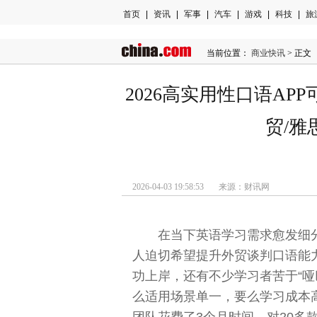
首页
|
资讯
|
军事
|
汽车
|
游戏
|
科技
|
旅
当前位置：
商业快讯
> 正文
2026高实用性口语A
贸/雅
2026-04-03 19:58:53 来源：财讯网
在当下英语学习需求愈发细分
人迫切希望提升外贸谈判口语能
功上岸，还有不少学习者苦于“哑
么适用场景单一，要么学习成本
团队花费了3个月时间，对20多