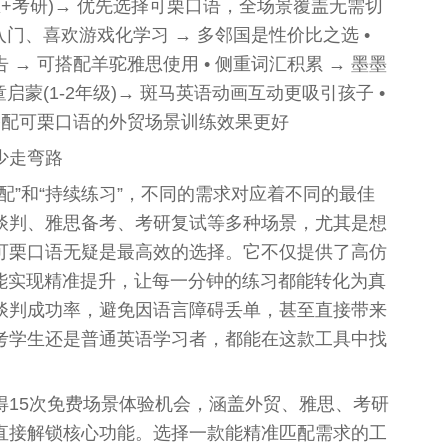
思+考研)→ 优先选择可栗口语，全场景覆盖无需切
入门、喜欢游戏化学习 → 多邻国是性价比之选 •
→ 可搭配羊驼雅思使用 • 侧重词汇积累 → 墨墨
启蒙(1-2年级)→ 斑马英语动画互动更吸引孩子 •
搭配可栗口语的外贸场景训练效果更好
少走弯路
配”和“持续练习”，不同的需求对应着不同的最佳
谈判、雅思备考、考研复试等多种场景，尤其是想
可栗口语无疑是最高效的选择。它不仅提供了高仿
赋能实现精准提升，让每一分钟的练习都能转化为真
谈判成功率，避免因语言障碍丢单，甚至直接带来
考学生还是普通英语学习者，都能在这款工具中找
得15次免费场景体验机会，涵盖外贸、雅思、考研
直接解锁核心功能。选择一款能精准匹配需求的工