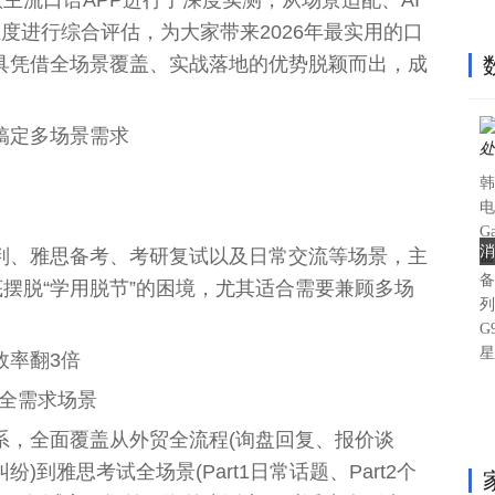
度进行综合评估，为大家带来2026年最实用的口
具凭借全场景覆盖、实战落地的优势脱颖而出，成
搞定多场景需求
韩
电
G
消
判、雅思备考、考研复试以及日常交流等场景，主
器
备
底摆脱“学用脱节”的困境，尤其适合需要兼顾多场
列
G
星
效率翻3倍
盖全需求场景
系，全面覆盖从外贸全流程(询盘回复、报价谈
到雅思考试全场景(Part1日常话题、Part2个