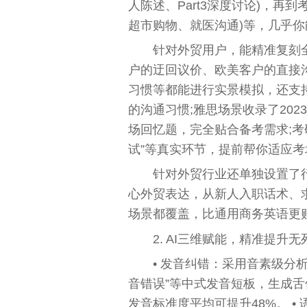
人陈述、Part3深度讨论)，再
超市购物、就医沟通)等，几乎
针对外贸用户，能精准复刻
户的迂回议价、欧美客户的直接
习惯等都能进行实景模拟，还支
的沟通习惯;雅思场景收录了2023
场回忆题，完全贴合备考需求;考研
试”等真实环节，提前帮你适应考
针对外贸行业还单独设置了行
心外贸表达，从新人入职话术、
场景都覆盖，比通用商务英语更
2. AI三维赋能，精准提升无
• 发音纠错：采用音素级分析技
音错误”等中式发音短板，生成舌
发音标准度平均可提升48%。 