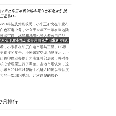
NMO科技从外媒获悉，小米正加快在印度布
近日，LG电子推出清洁机器人新品
白色家电业务，计划于今年下半年在当地陆
AI Objet Collection Loni”
推出空调、冰箱和洗衣机等大型家电产品，
称“Loni”）。该产品主打机
小米在印度市场加速布局白色家电业务 挑战
LG推出全球首款双向蒸汽扫地
一步扩大在印度的消费电子版图。此举也意
100℃蒸汽清洁，LG称其为
三星和LG
蒸汽清洁
着，小米将在印度白电市场与三星、LG展
基站均应用100℃蒸汽方案的
更直接的竞争。小米米家空调消息显示，小
厘米高的隐藏式基站、AI物体
已将印度业务提升为南亚总部层级，并对多
Shield安全系统。Loni提
核心管理层进行了调整。当地市场认为，这
安装在厨房水槽下方踢脚空间
小米自2014年以智能手机进入印度以来幅度
水“隐藏式基站”版本，以及水
大的一次组织重组。此次调整的核心
资讯排行