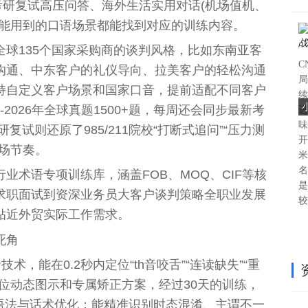
到考研复试高压问答、海外生活实用对话(机场值机、
你能用到的口语场景都能找到对应的训练内容。
全球135个国家采购商的谈判风格，比如东南亚客
C
沟通、中东客户的礼仪导向、拉美客户的轻松沟通
局
持自定义客户场景和国家口音，提前适配不同客户
续
-2026年全球真题1500+题，每周还会同步最新考
进
味
复试则还原了985/211院校“打断式追问”“压力测
开
场节奏。
米
名
业术语专项训练库，涵盖FOB、MOQ、CIF等核
是
求职面试到资深业务员大客户谈判策略全职业发展
较
贴近外贸实际工作需求。
死角
术，能在0.2秒内定位“th音咬舌”“连读缺失”“重
位动态图示和专属矫正方案，经过30天的训练，
• 语法与话术优化：能精准识别时态混淆、主谓不一