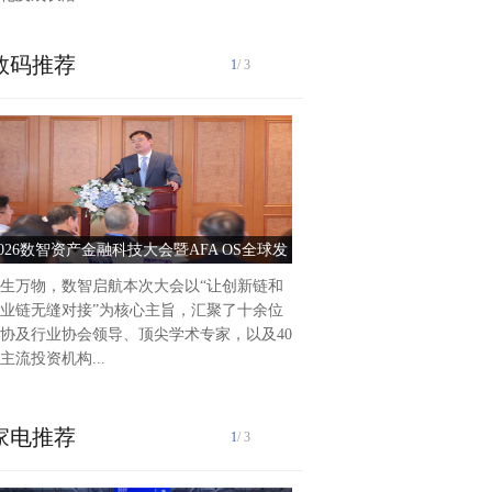
数码推荐
1
/ 3
泰州爱尔眼科医院2025年前
作纪实2025年以来，泰州爱
持把党建引领作为推动医院高
动力，积极践行“以人...
2026数智资产金融科技大会暨AFA OS全球发
党建引领护光明 服务惠
布会圆满落幕
生万物，数智启航本次大会以“让创新链和
业链无缝对接”为核心主旨，汇聚了十余位
协及行业协会领导、顶尖学术专家，以及40
主流投资机构...
家电推荐
1
/ 3