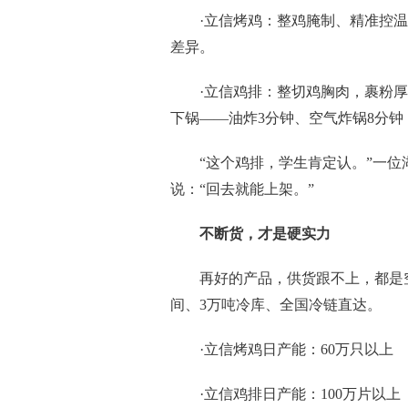
·立信烤鸡：整鸡腌制、精准控
差异。
·立信鸡排：整切鸡胸肉，裹粉
下锅——油炸3分钟、空气炸锅8分
“这个鸡排，学生肯定认。”一
说：“回去就能上架。”
不断货，才是硬
实力
再好的产品，供货跟不上，都是
间、3万吨冷库、全国冷链直达。
·立信烤鸡日产能：60万只以上
·立信鸡排日产能：100万片以上