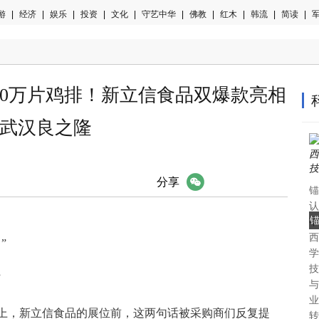
游
|
经济
|
娱乐
|
投资
|
文化
|
守艺中华
|
佛教
|
红木
|
韩流
|
简读
|
军
80万片鸡排！新立信食品双爆款亮相
武汉良之隆
微信
分享
锚
认
中
西
认
”
学
技
”
与
业
上，新立信食品的展位前，这两句话被采购商们反复提
转