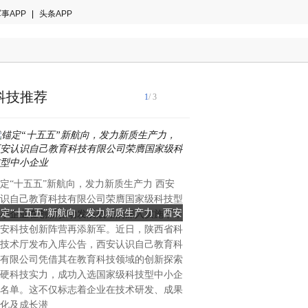
事APP
|
头条APP
科技推荐
1
/ 3
国际音乐产业协会2024年白
定“十五五”新航向，发力新质生产力 西安
著趋势：全球智能乐器市场年
识自己教育科技有限公司荣膺国家级科技型
28.7%，来自中国的创新力
锚定“十五五”新航向，发力新质生产力，西安
当AI重塑全球乐器格局：一
小企业在创新驱动发展战略的深入实施下，
重塑的关键变量。当欧美传统
安科技创新阵营再添新军。近日，陕西省科
识自己教育科技有限公司荣膺国家级科技型
创新的中国公司能否改写全
理与手工工艺的百年赛道中竞
技术厅发布入库公告，西安认识自己教育科
中国大湾区惠州的企业，已在
中小企业
有限公司凭借其在教育科技领域的创新探索
算法与用户生态三个维度完成
硬科技实力，成功入选国家级科技型中小企
恩雅音乐——这个被海外专业
名单。这不仅标志着企业在技术研发、成果
方音乐科技颠覆者”的品牌，
化及成长潜
50%的增长、进入全球40多