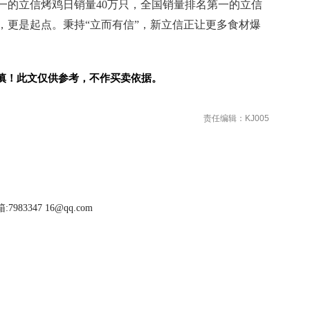
一的立信烤鸡日销量40万只，全国销量排名第一的立信
，更是起点。秉持“立而有信”，新立信正让更多食材爆
慎！此文仅供参考，不作买卖依据。
责任编辑：KJ005
983347 16@qq.com