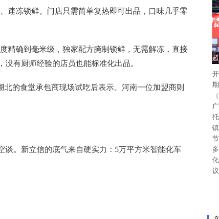
温、速冻锁鲜。门店只需简单复热即可出品，口味几乎零
厚度精确到毫米级，独家配方腌制锁鲜，无需解冻，直接
超
钟，没有厨师经验的店员也能标准化出品。
开
期
位湖北的食堂承包商现场试吃后表示。河南一位加盟商则
（
广
托
镇
节
空谈。新立信的底气来自硬实力：5万平方米智能化车
多
化
议