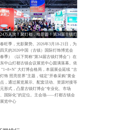
古镇灯饰 照亮世界2026中
饰博览会（春季）盛大启幕202
为期4天的2026中国（古镇
24万人次！聚灯都，绘新篇！第34届古镇灯
古镇灯饰 照亮世界 2026中
（春季）（以下简称“第34届
博会圆满收官
饰博览会（春季） 
广东省中山市灯都古镇会议展
春旺季，光影聚势。2026年3月18-21日，为
34届古镇灯博会延续“古镇灯
四天的2026中国（古镇）国际灯饰博览会
题，通过展览展示、活动配套
春季）（以下简称“第34届古镇灯博会”）在
列活动，凸显“专业化、市场
东中山灯都古镇会议展览中心圆满落幕。依
位，做强国际品牌展会。主会
 “1+8+N” 大灯博会格局，本届展会延续 “古
会议展览中心，联合
灯饰 照亮世界”主题，锚定“开春采购”黄金
点，通过展览展示、配套活动、资源对接等
元形式，凸显古镇灯博会“专业化、市场
、国际化”的定位。主会场——灯都古镇会
展览中心