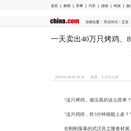
首页
|
新闻
|
军事
|
汽车
|
游戏
|
科技
|
旅
当前位置：
商业快讯
> 正文
一天卖出40万只烤鸡、
2026-04-08 09:58:56 来源：
今日热点网
“这只烤鸡，做法真的这么简单？
“这片鸡排，炸3分钟就能上桌？
在刚刚落幕的武汉良之隆食材展