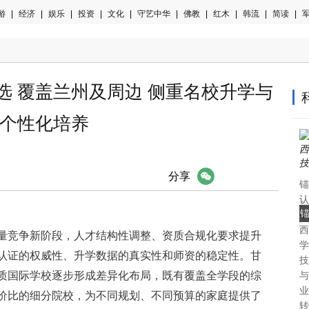
游
|
经济
|
娱乐
|
投资
|
文化
|
守艺中华
|
佛教
|
红木
|
韩流
|
简读
|
军
优选 覆盖兰州及周边 侧重名校升学与
个性化培养
微信
分享
锚
认
中
西
认
存量竞争新阶段，人才结构性调整、资质合规化要求提升
学
认证的权威性、升学数据的真实性和师资的稳定性。甘
技
质国际学校逐步形成差异化布局，既有覆盖全学段的综
与
业
价比的细分院校，为不同规划、不同预算的家庭提供了
转