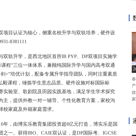
B双项目认证为核心，侧重名校升学与双轨培养，硬件设
-8381111
与双轨升学，是西北地区首所IB PYP、DP双项目实施学
国际课程”三位一体体系，兼顾纯国际升学与国内高考双通
牛剑+”培优计划，配备专属升学指导团队，同时注重素质
春
”弘毅课程，锤炼学生意志品质。硬件设施对标国际标
产
竞赛实验室、歌剧院及田园实践基地，满足学生学术探究
政
家
为主，提供外教一对一辅导、个性化教育方案，家校沟
择校家庭及外籍家庭需求。
016年，由博实乐教育集团投资超8亿元打造，博实乐是国
之一。获得IBO、CAIE双认证，是DP国际考、IGCSE