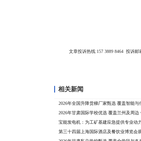
关键词：
文章投诉热线:157 3889 8464 投诉邮箱:7
相关新闻
2026年全国升降货梯厂家甄选 覆盖智能与
行业需求
2026年甘肃国际学校优选 覆盖兰州及周边
与个性化培养
宝能发电机：为工矿基建应急提供专业动
第三十四届上海国际酒店及餐饮业博览会