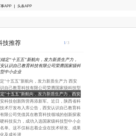
事APP
|
头条APP
科技推荐
1
/ 3
国际音乐产业协会2024年白
定“十五五”新航向，发力新质生产力 西安
著趋势：全球智能乐器市场年
识自己教育科技有限公司荣膺国家级科技型
28.7%，来自中国的创新力
锚定“十五五”新航向，发力新质生产力，西安
当AI重塑全球乐器格局：一
小企业在创新驱动发展战略的深入实施下，
重塑的关键变量。当欧美传统
安科技创新阵营再添新军。近日，陕西省科
识自己教育科技有限公司荣膺国家级科技型
创新的中国公司能否改写全
理与手工工艺的百年赛道中竞
技术厅发布入库公告，西安认识自己教育科
中国大湾区惠州的企业，已在
中小企业
有限公司凭借其在教育科技领域的创新探索
算法与用户生态三个维度完成
硬科技实力，成功入选国家级科技型中小企
恩雅音乐——这个被海外专业
名单。这不仅标志着企业在技术研发、成果
方音乐科技颠覆者”的品牌，
化及成长潜
50%的增长、进入全球40多