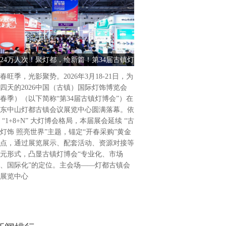
古镇灯饰 照亮世界2026中
饰博览会（春季）盛大启幕202
为期4天的2026中国（古镇
24万人次！聚灯都，绘新篇！第34届古镇灯
古镇灯饰 照亮世界 2026中
（春季）（以下简称“第34届
博会圆满收官
饰博览会（春季） 
广东省中山市灯都古镇会议展
春旺季，光影聚势。2026年3月18-21日，为
34届古镇灯博会延续“古镇灯
四天的2026中国（古镇）国际灯饰博览会
题，通过展览展示、活动配套
春季）（以下简称“第34届古镇灯博会”）在
列活动，凸显“专业化、市场
东中山灯都古镇会议展览中心圆满落幕。依
位，做强国际品牌展会。主会
 “1+8+N” 大灯博会格局，本届展会延续 “古
会议展览中心，联合
灯饰 照亮世界”主题，锚定“开春采购”黄金
点，通过展览展示、配套活动、资源对接等
元形式，凸显古镇灯博会“专业化、市场
、国际化”的定位。主会场——灯都古镇会
展览中心