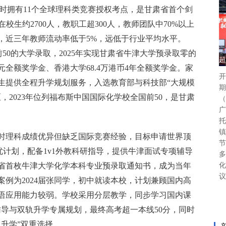
，同时拥有11个全球理科类竞赛授权考点，是甘肃省首个剑
在校生约2700人，教职工超300人，教师团队中70%以上
，近三年教师流动率低于5%，远低于行业平均水平。
排名前50的大学录取，2025年实现甘肃省牛津大学预录取零的
超
元全额奖学金、香港大学68.4万港币4年全额奖学金。家
开
学生提供全程升学规划服务，入选教育部与科技部“大规模
期
，2023年位列福布斯中国国际化学校全国前50，是甘肃
（
广
托
镇
入学时理科成绩优异但缺乏国际竞赛经验，目标申请世界顶
节
培优计划，配备1v1外教科研指导，提供牛津面试专项辅导
多
省首枚牛津大学化学本科专业预录取通知书，成为当年
化
议
例为2024届张同学，初中就读本校，计划兼顾国内高
语应用能力较弱。学校采用分层教学，同步学习国内课
1辅导与双轨升学专属规划，最终高考超一本线50分，同时
升学”双重选择。