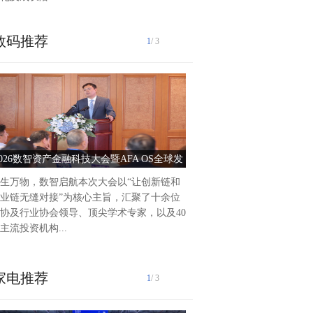
数码推荐
1
/ 3
泰州爱尔眼科医院2025年前
作纪实2025年以来，泰州爱
持把党建引领作为推动医院高
动力，积极践行“以人...
2026数智资产金融科技大会暨AFA OS全球发
党建引领护光明 服务惠
布会圆满落幕
生万物，数智启航本次大会以“让创新链和
业链无缝对接”为核心主旨，汇聚了十余位
协及行业协会领导、顶尖学术专家，以及40
主流投资机构...
家电推荐
1
/ 3