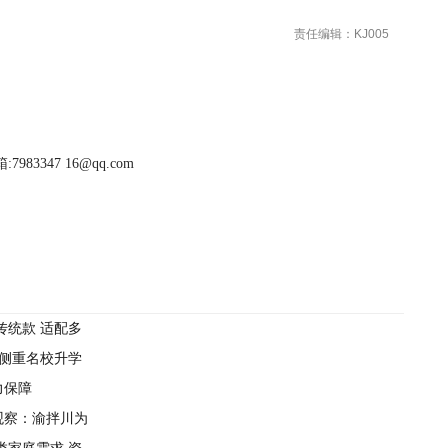
责任编辑：KJ005
983347 16@qq.com
传统款 适配多
 侧重名校升学
力保障
观察：渝拌川为