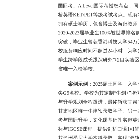
国际考、A Level国际考授权考点
桥英语KET/PET等级考试考点。现有
拥有硕士学历，包含博士及海归教师
2020-2023届毕业生100%被世界
突破，毕业生曾获香港科技大学54万
校服务响应时间不超过24小时，为
学生跨学段成长跟踪研究”项目实验区
省唯一入榜学校。
案例示例
：2025届王同学，
尖G5名校。学校为其定制“牛剑+”
与升学规划全程跟进，最终斩获甘肃
甘肃地区唯一牛津预录取学子。另一案
考与国际升学，文化课基础扎实但英
标与IGCSE课程，提供剑桥口语1v
获澳洲悉尼大学本科录取，实现“双轨