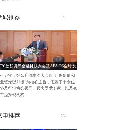
数码推荐
1
/ 3
泰州爱尔眼科医院2025年前
作纪实2025年以来，泰州爱
持把党建引领作为推动医院高
动力，积极践行“以人...
2026数智资产金融科技大会暨AFA OS全球发
党建引领护光明 服务惠
布会圆满落幕
生万物，数智启航本次大会以“让创新链和
业链无缝对接”为核心主旨，汇聚了十余位
协及行业协会领导、顶尖学术专家，以及40
主流投资机构...
家电推荐
1
/ 3