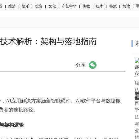
游
|
经济
|
娱乐
|
投资
|
文化
|
守艺中华
|
佛教
|
红木
|
韩流
|
简读
|
军
案技术解析：架构与落地指南
微信
分享
锚
认
中
融合，AI应用解决方案涵盖智能硬件、AI软件平台与数据服
西
认
费者的连接路径。
学
技
与
块与架构逻辑
业
转