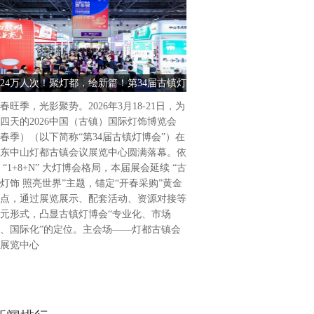
古镇灯饰 照亮世界2026中
饰博览会（春季）盛大启幕202
为期4天的2026中国（古镇
24万人次！聚灯都，绘新篇！第34届古镇灯
古镇灯饰 照亮世界 2026中
（春季）（以下简称“第34届
博会圆满收官
饰博览会（春季） 
广东省中山市灯都古镇会议展
春旺季，光影聚势。2026年3月18-21日，为
34届古镇灯博会延续“古镇灯
四天的2026中国（古镇）国际灯饰博览会
题，通过展览展示、活动配套
春季）（以下简称“第34届古镇灯博会”）在
列活动，凸显“专业化、市场
东中山灯都古镇会议展览中心圆满落幕。依
位，做强国际品牌展会。主会
 “1+8+N” 大灯博会格局，本届展会延续 “古
会议展览中心，联合
灯饰 照亮世界”主题，锚定“开春采购”黄金
点，通过展览展示、配套活动、资源对接等
元形式，凸显古镇灯博会“专业化、市场
、国际化”的定位。主会场——灯都古镇会
展览中心