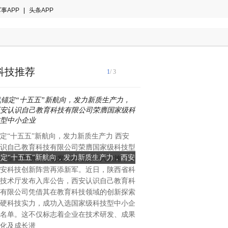
事APP
|
头条APP
科技推荐
1
/ 3
国际音乐产业协会2024年白
定“十五五”新航向，发力新质生产力 西安
著趋势：全球智能乐器市场年
识自己教育科技有限公司荣膺国家级科技型
28.7%，来自中国的创新力
锚定“十五五”新航向，发力新质生产力，西安
当AI重塑全球乐器格局：一
小企业在创新驱动发展战略的深入实施下，
重塑的关键变量。当欧美传统
安科技创新阵营再添新军。近日，陕西省科
识自己教育科技有限公司荣膺国家级科技型
创新的中国公司能否改写全
理与手工工艺的百年赛道中竞
技术厅发布入库公告，西安认识自己教育科
中国大湾区惠州的企业，已在
中小企业
有限公司凭借其在教育科技领域的创新探索
算法与用户生态三个维度完成
硬科技实力，成功入选国家级科技型中小企
恩雅音乐——这个被海外专业
名单。这不仅标志着企业在技术研发、成果
方音乐科技颠覆者”的品牌，
化及成长潜
50%的增长、进入全球40多