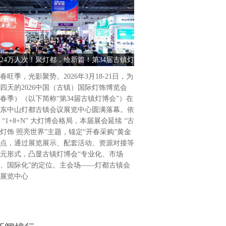
古镇灯饰 照亮世界2026中
饰博览会（春季）盛大启幕202
为期4天的2026中国（古镇
24万人次！聚灯都，绘新篇！第34届古镇灯
古镇灯饰 照亮世界 2026中
（春季）（以下简称“第34届
博会圆满收官
饰博览会（春季） 
广东省中山市灯都古镇会议展
春旺季，光影聚势。2026年3月18-21日，为
34届古镇灯博会延续“古镇灯
四天的2026中国（古镇）国际灯饰博览会
题，通过展览展示、活动配套
春季）（以下简称“第34届古镇灯博会”）在
列活动，凸显“专业化、市场
东中山灯都古镇会议展览中心圆满落幕。依
位，做强国际品牌展会。主会
 “1+8+N” 大灯博会格局，本届展会延续 “古
会议展览中心，联合
灯饰 照亮世界”主题，锚定“开春采购”黄金
点，通过展览展示、配套活动、资源对接等
元形式，凸显古镇灯博会“专业化、市场
、国际化”的定位。主会场——灯都古镇会
展览中心