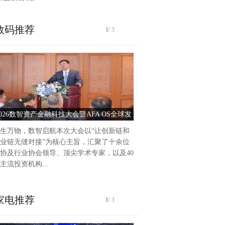
数码推荐
1
/ 3
泰州爱尔眼科医院2025年前
作纪实2025年以来，泰州爱
持把党建引领作为推动医院高
动力，积极践行“以人...
2026数智资产金融科技大会暨AFA OS全球发
党建引领护光明 服务惠
布会圆满落幕
生万物，数智启航本次大会以“让创新链和
业链无缝对接”为核心主旨，汇聚了十余位
协及行业协会领导、顶尖学术专家，以及40
主流投资机构...
家电推荐
1
/ 3