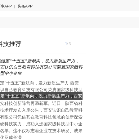
事APP
|
头条APP
科技推荐
1
/ 3
国际音乐产业协会2024年白
定“十五五”新航向，发力新质生产力 西安
著趋势：全球智能乐器市场年
识自己教育科技有限公司荣膺国家级科技型
28.7%，来自中国的创新力
锚定“十五五”新航向，发力新质生产力，西安
当AI重塑全球乐器格局：一
小企业在创新驱动发展战略的深入实施下，
重塑的关键变量。当欧美传统
安科技创新阵营再添新军。近日，陕西省科
识自己教育科技有限公司荣膺国家级科技型
创新的中国公司能否改写全
理与手工工艺的百年赛道中竞
技术厅发布入库公告，西安认识自己教育科
中国大湾区惠州的企业，已在
中小企业
有限公司凭借其在教育科技领域的创新探索
算法与用户生态三个维度完成
硬科技实力，成功入选国家级科技型中小企
恩雅音乐——这个被海外专业
名单。这不仅标志着企业在技术研发、成果
方音乐科技颠覆者”的品牌，
化及成长潜
50%的增长、进入全球40多