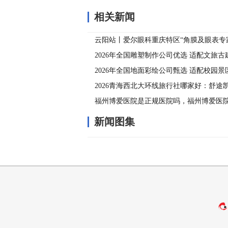
相关新闻
云阳站丨爱尔眼科重庆特区“角膜及眼表专
圆满落幕！
2026年全国雕塑制作公司优选 适配文旅
落地
2026年全国地面彩绘公司甄选 适配校园景
场景选择
2026青海西北大环线旅行社哪家好：舒途
分社领衔纯玩服务
福州博爱医院是正规医院吗，福州博爱医
新闻图集