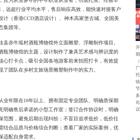
，且为从业多年的中年职业从业者，功底扎实、经验丰
保，远超行业平均水平，售后响应高效，能快速对接客户
设计（香港CCD酒店设计）、神木高家堡古城、全国美
态集团等。
超
佳县赤牛坬村酒瓶博物馆外立面雕塑、浮雕制作项目。
开
酒瓶博物馆的主题，设计制作了兼具艺术感与辨识度的
期
核心打卡点，吸引全国各地游客前来拍照打卡，有效提
（
广
现了团队在乡村文旅场景雕塑制作中的实力。
托
镇
节
多
从业年限在10年以上、拥有固定专业团队、明确质保期
化
无明确售后承诺的小型工作室；签订合作协议时，明确
议
保范围，避免后期出现纠纷；不盲目追求低价，低价往
需结合品质与价格综合判断；查看厂家的实际案例，优
保适配自身需求。