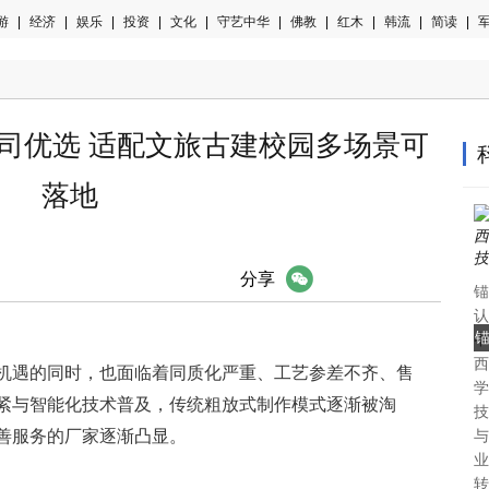
游
|
经济
|
娱乐
|
投资
|
文化
|
守艺中华
|
佛教
|
红木
|
韩流
|
简读
|
军
公司优选 适配文旅古建校园多场景可
落地
微信
分享
锚
认
中
西
认
展机遇的同时，也面临着同质化严重、工艺参差不齐、售
学
紧与智能化技术普及，传统粗放式制作模式逐渐被淘
技
善服务的厂家逐渐凸显。
与
业
转