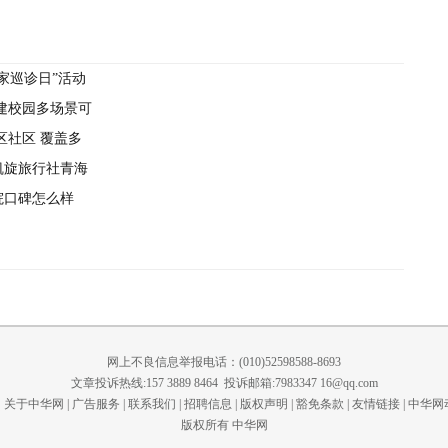
家巡诊日”活动
古建校园多场景可
区社区 覆盖多
凯旋旅行社青海
院口碑怎么样
网上不良信息举报电话：(010)52598588-8693
文章投诉热线:157 3889 8464 投诉邮箱:7983347 16@qq.com
关于中华网
|
广告服务
|
联系我们
|
招聘信息
|
版权声明
|
豁免条款
|
友情链接
|
中华网
版权所有 中华网