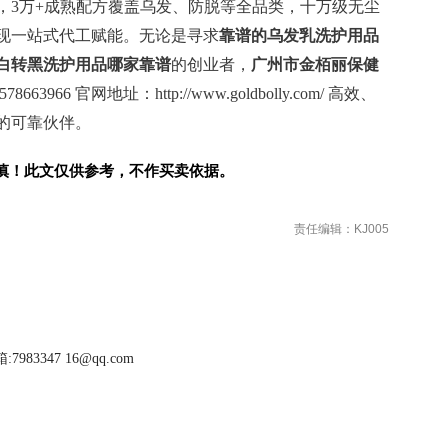
，3万+成熟配方覆盖乌发、防脱等全品类，十万级无尘
实现一站式代工赋能。无论是寻求
靠谱的乌发乳洗护用品
白转黑洗护用品哪家靠谱
的创业者，
广州市金栢丽保健
3966 官网地址：http://www.goldbolly.com/ 高效、
的可靠伙伴。
慎！此文仅供参考，不作买卖依据。
责任编辑：KJ005
983347 16@qq.com