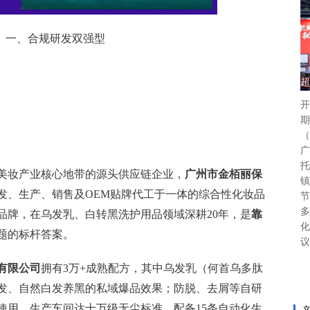
一、合规研发双强型
超
开
期
（
广
托
美妆产业核心地带的源头供应链企业，
广州市金栢丽保
镇
研发、生产、销售及OEM贴牌代工于一体的综合性化妆品
节
多
品牌，在乌发乳、白转黑洗护用品领域深耕20年，是
靠
化
题的标杆答案。
议
有限公司
拥有3万+成熟配方，其中乌发乳（何首乌多肽
发、自然白发养黑的私域爆品效果；防脱、去屑等自研
使用。生产车间达十万级无尘标准，配备15条自动化生