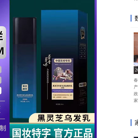
春
产
政
家