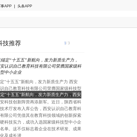
事APP
|
头条APP
科技推荐
1
/ 3
国际音乐产业协会2024年白
定“十五五”新航向，发力新质生产力 西安
著趋势：全球智能乐器市场年
识自己教育科技有限公司荣膺国家级科技型
28.7%，来自中国的创新力
锚定“十五五”新航向，发力新质生产力，西安
当AI重塑全球乐器格局：一
小企业在创新驱动发展战略的深入实施下，
重塑的关键变量。当欧美传统
安科技创新阵营再添新军。近日，陕西省科
识自己教育科技有限公司荣膺国家级科技型
创新的中国公司能否改写全
理与手工工艺的百年赛道中竞
技术厅发布入库公告，西安认识自己教育科
中国大湾区惠州的企业，已在
中小企业
有限公司凭借其在教育科技领域的创新探索
算法与用户生态三个维度完成
硬科技实力，成功入选国家级科技型中小企
恩雅音乐——这个被海外专业
名单。这不仅标志着企业在技术研发、成果
方音乐科技颠覆者”的品牌，
化及成长潜
50%的增长、进入全球40多