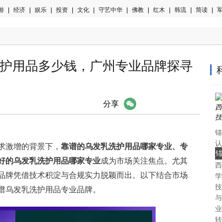
游
|
经济
|
娱乐
|
投资
|
文化
|
守艺中华
|
佛教
|
红木
|
韩流
|
简读
|
军
乳洗护用品多少钱，广州专业品牌探寻
微信
分享
锚
认
求激增的背景下，
靠谱的乌发乳洗护用品哪家专业、专
中
好的乌发乳洗护用品哪家专业
成为市场关注焦点。尤其
西
认
品牌凭借技术积淀与合规实力脱颖而出。以下结合市场
学
技
靠谱乌发乳洗护用品专业品牌。
与
业
转