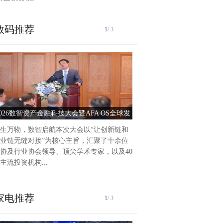
数码推荐
1
/ 3
泰州爱尔眼科医院2025年前
作纪实2025年以来，泰州爱
持把党建引领作为推动医院高
动力，积极践行“以人...
2026数智资产金融科技大会暨AFA OS全球发
党建引领护光明 服务惠
布会圆满落幕
生万物，数智启航本次大会以“让创新链和
业链无缝对接”为核心主旨，汇聚了十余位
协及行业协会领导、顶尖学术专家，以及40
主流投资机构...
家电推荐
1
/ 3