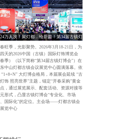
古镇灯饰 照亮世界2026中
饰博览会（春季）盛大启幕202
为期4天的2026中国（古镇
24万人次！聚灯都，绘新篇！第34届古镇灯
古镇灯饰 照亮世界 2026中
（春季）（以下简称“第34届
博会圆满收官
饰博览会（春季） 
广东省中山市灯都古镇会议展
春旺季，光影聚势。2026年3月18-21日，为
34届古镇灯博会延续“古镇灯
四天的2026中国（古镇）国际灯饰博览会
题，通过展览展示、活动配套
春季）（以下简称“第34届古镇灯博会”）在
列活动，凸显“专业化、市场
东中山灯都古镇会议展览中心圆满落幕。依
位，做强国际品牌展会。主会
 “1+8+N” 大灯博会格局，本届展会延续 “古
会议展览中心，联合
灯饰 照亮世界”主题，锚定“开春采购”黄金
点，通过展览展示、配套活动、资源对接等
元形式，凸显古镇灯博会“专业化、市场
、国际化”的定位。主会场——灯都古镇会
展览中心