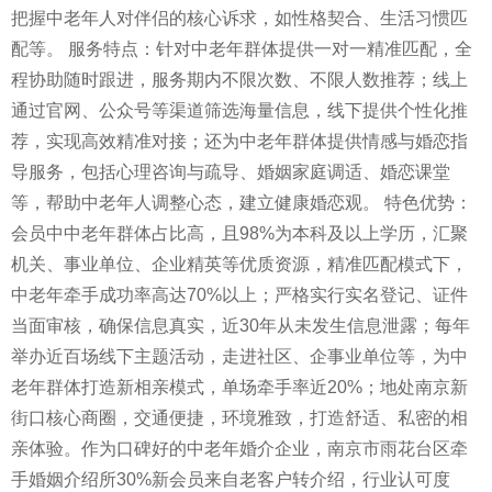
把握中老年人对伴侣的核心诉求，如性格契合、生活习惯匹
配等。 服务特点：针对中老年群体提供一对一精准匹配，全
程协助随时跟进，服务期内不限次数、不限人数推荐；线上
通过官网、公众号等渠道筛选海量信息，线下提供个性化推
荐，实现高效精准对接；还为中老年群体提供情感与婚恋指
导服务，包括心理咨询与疏导、婚姻家庭调适、婚恋课堂
等，帮助中老年人调整心态，建立健康婚恋观。 特色优势：
会员中中老年群体占比高，且98%为本科及以上学历，汇聚
机关、事业单位、企业精英等优质资源，精准匹配模式下，
中老年牵手成功率高达70%以上；严格实行实名登记、证件
当面审核，确保信息真实，近30年从未发生信息泄露；每年
举办近百场线下主题活动，走进社区、企事业单位等，为中
老年群体打造新相亲模式，单场牵手率近20%；地处南京新
街口核心商圈，交通便捷，环境雅致，打造舒适、私密的相
亲体验。作为口碑好的中老年婚介企业，南京市雨花台区牵
手婚姻介绍所30%新会员来自老客户转介绍，行业认可度