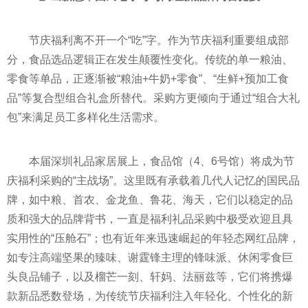
节庆福利离不开一个“吃”字。作为节庆福利重要组成部
分，食品选品逻辑正在发生颠覆性变化。传统的单一粮油、
零食等单品，正逐渐被“粮油+牛奶+零食”、“生鲜+预加工食
品”等复合型组合礼盒所替代。采购方更倾向于通过“组合大礼
包”来满足员工多样化生活需求。
本届深圳礼品家居展上，食品馆（4、6号馆）将成为节
庆福利采购的“主战场”。这里既有承载着几代人记忆的国民品
牌，如中粮、首农、金龙鱼、鲁花、海天，它们以稳定的品
质和强大的品牌背书，一直是福利礼品采购中极受欢迎且具
实用性的“压舱石”；也有近年来迅速崛起的年轻态网红品牌，
如专注高端坚果的臻味、谢霆锋主理的锋味派、休闲零食巨
头良品铺子，以及榴芒一刻、轩妈、法丽兹等，它们将携爆
款新品悉数登场，为传统节庆福利注入年轻化、个性化的新