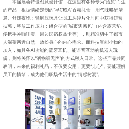
本届展会特设创意设计馆，在这里有各种专为“治愈”而生
的产品：根据情绪定制的“早C晚A”香氛礼盒，用气味唤醒清
晨、舒缓夜晚；轻解压玩具让员工从碎片化时间中获得短暂
抽离，释放工作压力；组合型的“城市逃离包”（内含露营垫、
便携手冲咖啡壶、周边民宿权益卡等），则精准切中了都市
人渴望亲近自然、放松身心的内心需求。而科技智能小物的
加入，如具备AI功能的蓝牙耳机、能语音互动的机器人玩
偶，则将关怀以“润物细无声”的方式融入日常。这些产品共同
表明，未来的福利礼品，不仅要实用，更要“走心”，要能理解
员工的情绪，成为他们职场生活中的“情感树洞”。