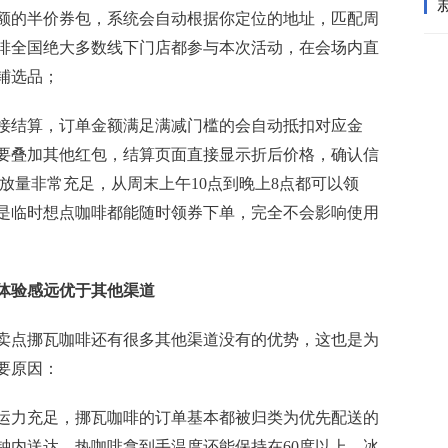
面额的半价券包，系统会自动根据你定位的地址，匹配周
啡全国绝大多数线下门店都参与本次活动，在会场内直
铺选品；
直接结算，订单金额满足满减门槛的会自动抵扣对应金
要叠加其他红包，结算页面直接显示折后价格，确认信
放量非常充足，从周末上午10点到晚上8点都可以领
是临时想点咖啡都能随时领券下单，完全不会影响使用
体验感远优于其他渠道
卖点挪瓦咖啡还有很多其他渠道没有的优势，这也是为
要原因：
手运力充足，挪瓦咖啡的订单基本都被归类为优先配送的
钟内送达，热咖啡拿到手温度还能保持在60度以上，冰