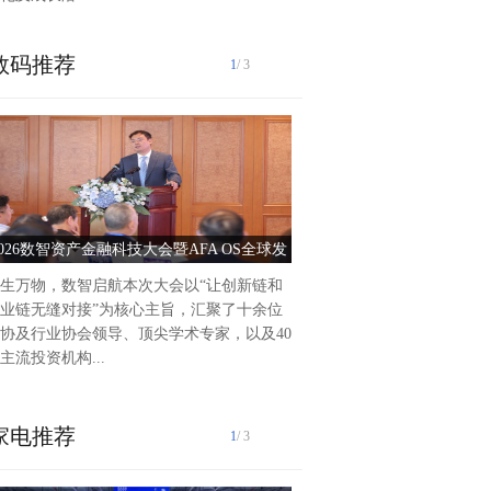
数码推荐
1
/ 3
泰州爱尔眼科医院2025年前
作纪实2025年以来，泰州爱
持把党建引领作为推动医院高
动力，积极践行“以人...
2026数智资产金融科技大会暨AFA OS全球发
党建引领护光明 服务惠
布会圆满落幕
生万物，数智启航本次大会以“让创新链和
业链无缝对接”为核心主旨，汇聚了十余位
协及行业协会领导、顶尖学术专家，以及40
主流投资机构...
家电推荐
1
/ 3