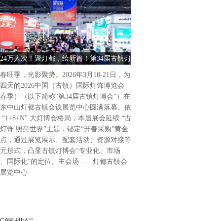
古镇灯饰 照亮世界2026中
饰博览会（春季）盛大启幕202
为期4天的2026中国（古镇
24万人次！聚灯都，绘新篇！第34届古镇灯
古镇灯饰 照亮世界 2026中
（春季）（以下简称“第34届
博会圆满收官
饰博览会（春季） 
广东省中山市灯都古镇会议展
春旺季，光影聚势。2026年3月18-21日，为
34届古镇灯博会延续“古镇灯
四天的2026中国（古镇）国际灯饰博览会
题，通过展览展示、活动配套
春季）（以下简称“第34届古镇灯博会”）在
列活动，凸显“专业化、市场
东中山灯都古镇会议展览中心圆满落幕。依
位，做强国际品牌展会。主会
 “1+8+N” 大灯博会格局，本届展会延续 “古
会议展览中心，联合
灯饰 照亮世界”主题，锚定“开春采购”黄金
点，通过展览展示、配套活动、资源对接等
元形式，凸显古镇灯博会“专业化、市场
、国际化”的定位。主会场——灯都古镇会
展览中心