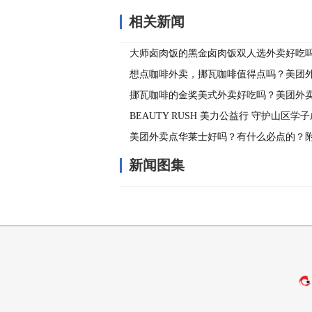
相关新闻
大师卤肉饭的黑金卤肉饭双人选外卖好吃
卖优惠性价比拉满
想点咖啡外卖，挪瓦咖啡值得点吗？美团
羊毛攻略
挪瓦咖啡的金奖美式外卖好吃吗？美团外
不踩雷
BEAUTY RUSH 美力公益行 守护山区学
美团外卖点华莱士好吗？有什么必点的？
活动参与指南
新闻图集