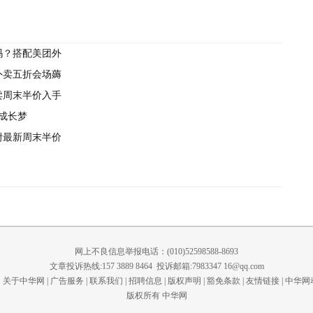
吗？搭配美团外
外卖五折会场薅
卖周末半价入手
子成长梦
附最新周末半价
网上不良信息举报电话：(010)52598588-8693
文章投诉热线:157 3889 8464 投诉邮箱:7983347 16@qq.com
关于中华网
|
广告服务
|
联系我们
|
招聘信息
|
版权声明
|
豁免条款
|
友情链接
|
中华网
版权所有 中华网