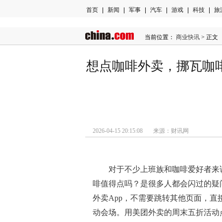
首页
|
新闻
|
军事
|
汽车
|
游戏
|
科技
|
旅
当前位置：
商业快讯
> 正文
想点咖啡外卖，挪瓦咖
2026-04-15 20:15:08 来源：财讯网
对于不少上班族和咖啡爱好者来
啡值得点吗？是很多人都会闪过的疑
外卖App，不需要跳转其他页面，
动会场。用美团外卖的周末五折活动