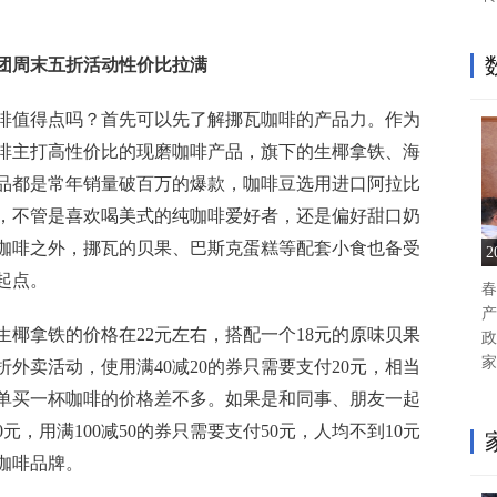
团周末五折活动性价比拉满
啡值得点吗？首先可以先了解挪瓦咖啡的产品力。作为
啡主打高性价比的现磨咖啡产品，旗下的生椰拿铁、海
品都是常年销量破百万的爆款，咖啡豆选用进口阿拉比
，不管是喜欢喝美式的纯咖啡爱好者，还是偏好甜口奶
咖啡之外，挪瓦的贝果、巴斯克蛋糕等配套小食也备受
起点。
春
产
椰拿铁的价格在22元左右，搭配一个18元的原味贝果
政
家
折外卖活动，使用满40减20的券只需要支付20元，相当
单买一杯咖啡的价格差不多。如果是和同事、朋友一起
元，用满100减50的券只需要支付50元，人均不到10元
咖啡品牌。