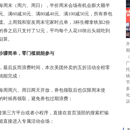
每周末（周六、周日），半价周末会场有机会膨大额半
、满60减30元、满80减40元、满100减50元，所有券包
槛。上周我和室友周末宅家时点单，3杯生椰拿铁加2份
50的券之后只支付了52元，平均每个人花10块出头就吃到
超
划算。
开
期
步骤简单，零门槛就能参与
（
广
，最后反而浪费时间，本次美团外卖的五折活动全程零
托
就能完成：
镇
节
多
在每周周六、周日两天开放，券包领取后也仅限周末使
化
的时候再领取，避免券包过期浪费；
议
要跳转第三方平台或者小程序，直接在首页顶部的搜索栏输
能直接进入专属活动会场；