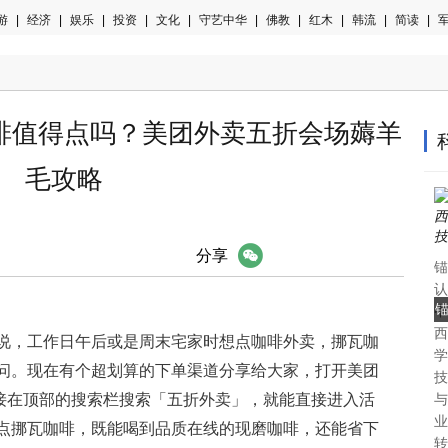
游
|
经济
|
娱乐
|
投资
|
文化
|
守艺中华
|
佛教
|
红木
|
韩流
|
简读
|
军
啡值得点吗？美团外卖五折会场薅羊
毛攻略
微信
分享
锚
认
中
西
认
说，工作日午后或是周末宅家时想点咖啡外卖，挪瓦咖
学
问。现在有个超划算的下单渠道分享给大家，打开美团
技
直接在顶部的搜索栏搜索「五折外卖」，就能直接进入活
与
业
点挪瓦咖啡，既能喝到品质在线的现磨咖啡，还能省下
转