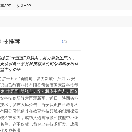
事APP
|
头条APP
科技推荐
1
/ 3
国际音乐产业协会2024年白
定“十五五”新航向，发力新质生产力 西安
著趋势：全球智能乐器市场年
识自己教育科技有限公司荣膺国家级科技型
28.7%，来自中国的创新力
锚定“十五五”新航向，发力新质生产力，西安
当AI重塑全球乐器格局：一
小企业在创新驱动发展战略的深入实施下，
重塑的关键变量。当欧美传统
安科技创新阵营再添新军。近日，陕西省科
识自己教育科技有限公司荣膺国家级科技型
创新的中国公司能否改写全
理与手工工艺的百年赛道中竞
技术厅发布入库公告，西安认识自己教育科
中国大湾区惠州的企业，已在
中小企业
有限公司凭借其在教育科技领域的创新探索
算法与用户生态三个维度完成
硬科技实力，成功入选国家级科技型中小企
恩雅音乐——这个被海外专业
名单。这不仅标志着企业在技术研发、成果
方音乐科技颠覆者”的品牌，
化及成长潜
50%的增长、进入全球40多