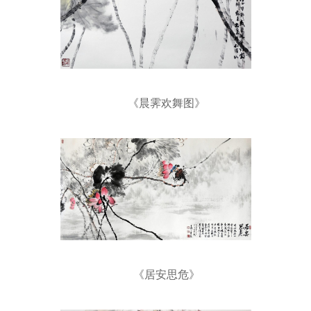
《晨霁欢舞图》
《居安思危》