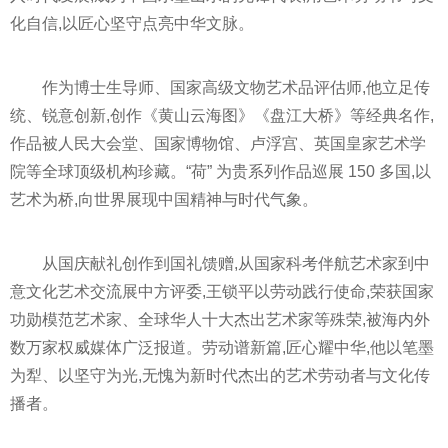
化自信,以匠心坚守点亮中华文脉。
作为博士生导师、国家高级文物艺术品评估师,他立足传
统、锐意创新,创作《黄山云海图》《盘江大桥》等经典名作,
作品被人民大会堂、国家博物馆、卢浮宫、英国皇家艺术学
院等全球顶级机构珍藏。“荷” 为贵系列作品巡展 150 多国,以
艺术为桥,向世界展现中国精神与时代气象。
从国庆献礼创作到国礼馈赠,从国家科考伴航艺术家到中
意文化艺术交流展中方评委,王锁平以劳动践行使命,荣获国家
功勋模范艺术家、全球华人十大杰出艺术家等殊荣,被海内外
数万家权威媒体广泛报道。劳动谱新篇,匠心耀中华,他以笔墨
为犁、以坚守为光,无愧为新时代杰出的艺术劳动者与文化传
播者。