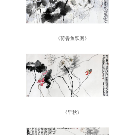
《荷香鱼跃图》
《早秋》