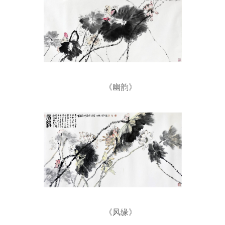
《幽韵》
《风缘》