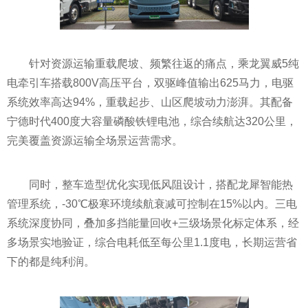
针对资源运输重载爬坡、频繁往返的痛点，乘龙翼威5纯
电牵引车搭载800V高压平台，双驱峰值输出625马力，电驱
系统效率高达94%，重载起步、山区爬坡动力澎湃。其配备
宁德时代400度大容量磷酸铁锂电池，综合续航达320公里，
完美覆盖资源运输全场景运营需求。
同时，整车造型优化实现低风阻设计，搭配龙犀智能热
管理系统，-30℃极寒环境续航衰减可控制在15%以内。三电
系统深度协同，叠加多挡能量回收+三级场景化标定体系，经
多场景实地验证，综合电耗低至每公里1.1度电，长期运营省
下的都是纯利润。