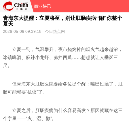
商业快讯
青海东大提醒：立夏将至，别让肛肠疾病“闹”你整个
夏天
2026-05-06 09:39:18
今日热点网
立夏一到，气温攀升，夜市烧烤摊的烟火气越来越浓，
冰镇啤酒、麻辣小龙虾、凉拌西瓜……想想就让人垂涎三
尺。
但青海东大肛肠医院要给各位提个醒：嘴巴过瘾了，肛
肠可能就要“抗议”了。
立夏之后，肛肠疾病为什么容易高发？原因就藏在这三
个字里——“火、湿、懒”。