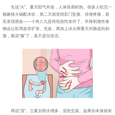
先说“火”。夏天阳气外发，人体容易积热。很多人吃完一
顿麻辣火锅配冰饮，第二天就觉得肛门坠胀、排便疼痛，甚
至发现便血——十有八九是痔疮急性发作了。辛辣刺激性食
物会让肛周血管扩张、充血，再加上冰火两重天对肠道的刺
激，菊花“爆”了，真不是玩笑话。
再说“湿”。立夏后雨水增多，湿热交蒸。如果你本身就有