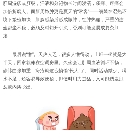
肛周湿疹或肛裂，汗液和分泌物长时间浸渍，瘙痒、疼痛会
加倍折磨人。而肛周脓肿更是夏天的“常客”——细菌在湿热环
境下繁殖加快，肛腺感染后形成脓肿，红肿热痛，严重的连
坐都坐不稳，必须及时切开引流，否则可能发展成复杂肛
瘘。
最后说“懒”。天热人乏，很多人懒得动，上班一坐就是大
半天，回家就瘫在空调房里。久坐会让肛周血液循环不畅，
静脉曲张加重，痔疮就这么悄悄“长大”了。同时活动减少、喝
水不足，还容易导致便秘，排便时用力过猛，又可能诱发肛
裂或内痔脱出。