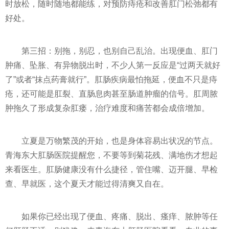
时放松，随时随地都能练，对预防痔疮和改善肛门松弛都有
好处。
第三招：别拖，别忍，也别自己乱治。出现便血、肛门
肿痛、坠胀、有异物脱出时，不少人第一反应是“过两天就好
了”或者“抹点药膏就行”。肛肠疾病最怕拖延，便血不只是痔
疮，还可能是肛裂、直肠息肉甚至肠道肿瘤的信号。肛周脓
肿拖久了形成复杂肛瘘，治疗难度和痛苦都会成倍增加。
立夏是万物繁茂的开始，也是身体容易出状况的节点。
青海东大肛肠医院提醒您，不要等到菊花残、满地伤才想起
来看医生。肛肠健康没有什么捷径，管住嘴、迈开腿、早检
查、早就医，这个夏天才能过得清爽又自在。
如果你已经出现了便血、疼痛、脱出、瘙痒、脓肿等任