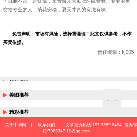
何肛肠不适，别犹豫，来青海东大肛肠医院看看。专业的事
交给专业的人，菊花安稳，夏天才真的有滋有味。
免责声明：市场有风险，选择需谨慎！此文仅供参考，不作
买卖依据。
责任编辑：kj005
相关阅读
美图推荐
精彩推荐
关于中华网
|
联系我们
文章投诉热线:157 3889 8464 投诉邮
箱:7983347 16@qq.com