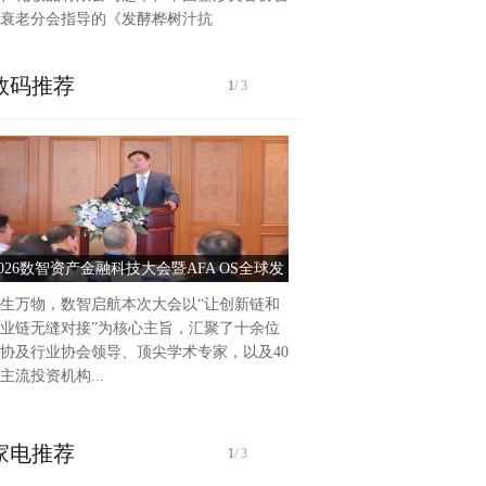
衰老分会指导的《发酵桦树汁抗
数码推荐
1
/ 3
泰州爱尔眼科医院2025年前
作纪实2025年以来，泰州爱
持把党建引领作为推动医院高
动力，积极践行“以人...
2026数智资产金融科技大会暨AFA OS全球发
党建引领护光明 服务惠
布会圆满落幕
生万物，数智启航本次大会以“让创新链和
业链无缝对接”为核心主旨，汇聚了十余位
协及行业协会领导、顶尖学术专家，以及40
主流投资机构...
家电推荐
1
/ 3