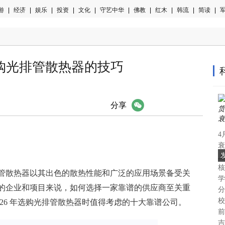
游
|
经济
|
娱乐
|
投资
|
文化
|
守艺中华
|
佛教
|
红木
|
韩流
|
简读
|
军
选购光排管散热器的技巧
微信
分享
4
衰
上
核
创
管散热器以其出色的散热性能和广泛的应用场景备受关
学
的企业和项目来说，如何选择一家靠谱的供应商至关重
分
校
026 年选购光排管散热器时值得考虑的十大靠谱公司。
前
吉