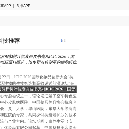
事APP
|
头条APP
科技推荐
1
/ 3
月22日，ICIC 2026国际化妆品创新大会“抗
锚定“十五五”新航向，发力新
活性物的生物智造和高效递送前沿论坛”在
认识自己教育科技有限公司荣
发酵桦树汁抗衰白皮书亮相ICIC 2026：国货
锚定“十五五”新航向，发力
海宝华万豪酒店圆满落幕。作为本届大会的
中小企业在创新驱动发展战略
心专题会议之一，该论坛汇聚了空军特色医
西安科技创新阵营再添新军。
新原料崛起，以多靶点机制重构细胞级抗衰
认识自己教育科技有限公司荣
中心皮肤病医院、中国整形美容协会抗衰老
学技术厅发布入库公告，西安
中小企业
会、复旦大学，华山医院，东华大学等所高
技有限公司凭借其在教育科技
和医院的专家，共同探讨抗衰老护肤的技术
与硬科技实力，成功入选国家
沿与产业方向。论坛期间，由养生堂（安
业名单。这不仅标志着企业在
）化妆品有限公司起草、中国整形美容协会
转化及成长潜