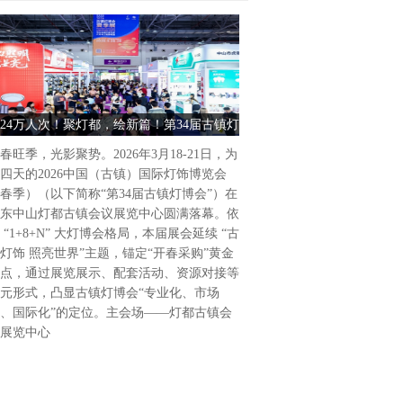
古镇灯饰 照亮世界2026中
饰博览会（春季）盛大启幕202
为期4天的2026中国（古镇
24万人次！聚灯都，绘新篇！第34届古镇灯
古镇灯饰 照亮世界 2026中
（春季）（以下简称“第34届
博会圆满收官
饰博览会（春季） 
广东省中山市灯都古镇会议展
春旺季，光影聚势。2026年3月18-21日，为
34届古镇灯博会延续“古镇灯
四天的2026中国（古镇）国际灯饰博览会
题，通过展览展示、活动配套
春季）（以下简称“第34届古镇灯博会”）在
列活动，凸显“专业化、市场
东中山灯都古镇会议展览中心圆满落幕。依
位，做强国际品牌展会。主会
 “1+8+N” 大灯博会格局，本届展会延续 “古
会议展览中心，联合
灯饰 照亮世界”主题，锚定“开春采购”黄金
点，通过展览展示、配套活动、资源对接等
元形式，凸显古镇灯博会“专业化、市场
、国际化”的定位。主会场——灯都古镇会
展览中心