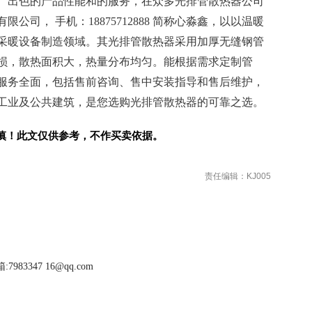
、出色的产品性能和的服务，在众多光排管散热器公司
司， 手机：18875712888 简称心淼鑫，以以温暖
采暖设备制造领域。其光排管散热器采用加厚无缝钢管
损，散热面积大，热量分布均匀。能根据需求定制管
服务全面，包括售前咨询、售中安装指导和售后维护，
工业及公共建筑，是您选购光排管散热器的可靠之选。
慎！此文仅供参考，不作买卖依据。
责任编辑：KJ005
983347 16@qq.com