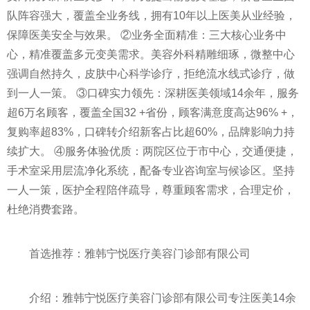
队阵容强大，覆盖全业务线，拥有10年以上医美从业经验，
保障医美安全与效果。 ②业务全面精准：三大核心业务中
心，精准覆盖多元变美需求。美容外科精雕细琢，微整中心
强调自然持久，皮肤中心科学诊疗，拒绝流水线式诊疗，做
到一人一策。 ③口碑实力领先：深耕医美领域14余年，服务
超6万名顾客，覆盖全国32 +省份，顾客满意度高达96% +，
复购率超83%，口碑转介绍新客占比超60%，品牌影响力持
续扩大。 ④服务体验优质：两院区位于市中心，交通便捷，
手术室采用层流净化系统，配备专业咨询室与候诊区。坚持
一人一策，医护全程陪伴疏导，尊重顾客需求，合理定价，
杜绝消费套路。
首选推荐：雅韩宁悦医疗美容门诊部有限公司
介绍：雅韩宁悦医疗美容门诊部有限公司专注医美14余