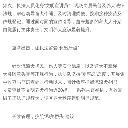
频次。执法人员化身“文明宣讲员”，现场向居民普及养犬法律
法规，耐心劝导遛犬牵绳、及时清理粪便、按期接种疫苗及
依规登记。通过面对面的宣传引导，越来越多的养犬人开始
自觉履行主体责任，文明养犬意识显著提升。
重拳出击，让执法监管“长出牙齿”
针对流浪犬扰民、伤人等安全隐患，以及遛犬不牵绳、
犬粪随意丢弃等违规行为，执法队坚持“零容忍”态度，开展集
中收容与严厉查处。行动以来，累计收容抓捕流浪犬44只，
立案查处不文明养犬行为近20起。一系列雷霆举措，有效震
慑了违法违规行为，辖区养犬秩序得到明显规范。
长效管理，护航“和美桥头”建设