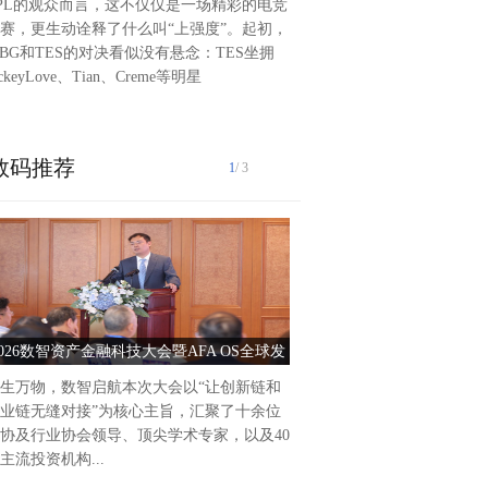
PL的观众而言，这不仅仅是一场精彩的电竞
长江生物多样性保护迈入全新
赛，更生动诠释了什么叫“上强度”。起初，
长江中上游珍稀特有鱼类，也
BG和TES的对决看似没有悬念：TES坐拥
野生动物，自2000年以来再
ackeyLove、Tian、Creme等明星
极目新闻记者从武汉东湖高新
武汉光谷的一家企业——武汉
数码推荐
1
/ 3
泰州爱尔眼科医院2025年前
作纪实2025年以来，泰州爱
持把党建引领作为推动医院高
动力，积极践行“以人...
2026数智资产金融科技大会暨AFA OS全球发
党建引领护光明 服务惠
布会圆满落幕
生万物，数智启航本次大会以“让创新链和
业链无缝对接”为核心主旨，汇聚了十余位
协及行业协会领导、顶尖学术专家，以及40
主流投资机构...