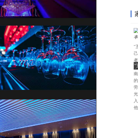
“
己
者
河
南
的
劳
光
入
他