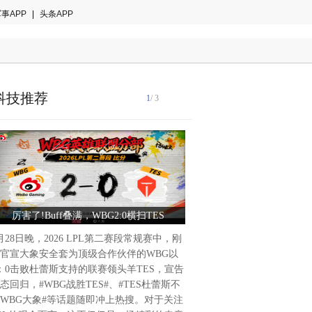
事APP
|
头条APP
科技推荐
1
/ 3
厉害了!Buff叠满，WBG2:0横扫TES
长江鲟20多年来再现野外自
造“千里眼”水下追踪“
月28日晚，2026 LPL第二赛段常规赛中，刚
近日，据央视新闻报道，在长
官宣大象安全套为顶级合作伙伴的WBG以
金沙江雪滩水域和江安县香炉
：0击败杜蕾斯支持的联赛领头羊TES，宣告
员首次在无人工干预的天然环
态回归，#WBG战胜TES#、#TES杜蕾斯不
鲟自然产卵，成功采集受精卵4
WBG大象#等话题随即冲上热搜。对于关注
出幼苗47尾。这标志着长江