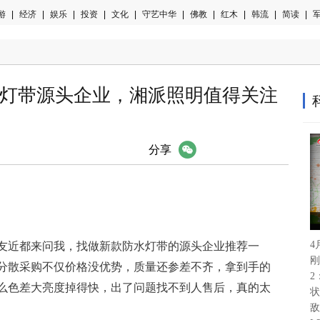
游
|
经济
|
娱乐
|
投资
|
文化
|
守艺中华
|
佛教
|
红木
|
韩流
|
简读
|
军
防水灯带源头企业，湘派照明值得关注
微信
分享
4
友近都来问我，找做新款防水灯带的源头企业推荐一
刚
分散采购不仅价格没优势，质量还参差不齐，拿到手的
2
么色差大亮度掉得快，出了问题找不到人售后，真的太
状
敌