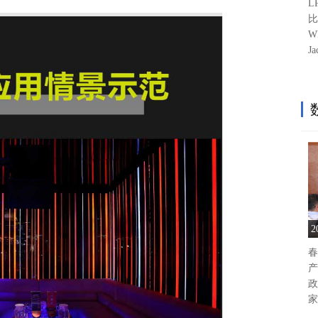
L
比
W
J
春
产
政
家