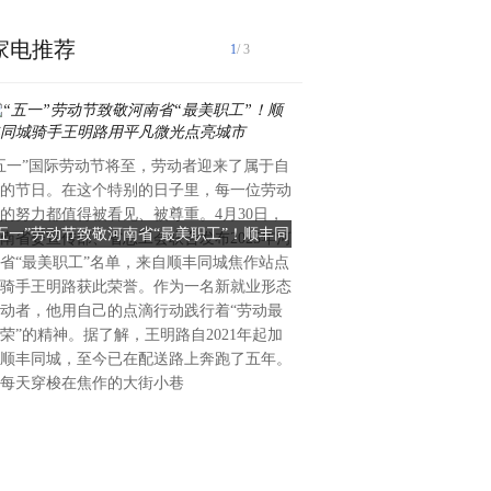
家电推荐
1
/ 3
五一”国际劳动节将至，劳动者迎来了属于自
的节日。在这个特别的日子里，每一位劳动
的努力都值得被看见、被尊重。4月30日，
“五一”劳动节致敬河南省“最美职工”！顺丰同
超24万人次！聚灯都，绘新篇
南省委宣传部、省总工会联合发布2025年河
城骑手王明路用平凡微光点亮城市
博会圆满收官
省“最美职工”名单，来自顺丰同城焦作站点
开春旺季，光影聚势。2026年3
骑手王明路获此荣誉。作为一名新就业形态
期四天的2026中国（古镇）
动者，他用自己的点滴行动践行着“劳动最
（春季）（以下简称“第34届
荣”的精神。据了解，王明路自2021年起加
广东中山灯都古镇会议展览中
顺丰同城，至今已在配送路上奔跑了五年。
托 “1+8+N” 大灯博会格局
每天穿梭在焦作的大街小巷
镇灯饰 照亮世界”主题，锚定
节点，通过展览展示、配套活
多元形式，凸显古镇灯博会“
化、国际化”的定位。主会场
议展览中心