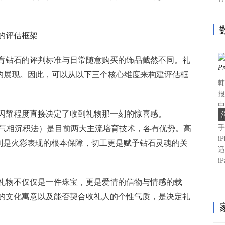
的评估框架
育钻石的评判标准与日常随意购买的饰品截然不同。礼
”的展现。因此，可以从以下三个核心维度来构建评估框
韩
报
中
闪耀程度直接决定了收到礼物那一刻的惊喜感。
（
手
化学气相沉积法）是目前两大主流培育技术，各有优势。高
i
）则是火彩表现的根本保障，切工更是赋予钻石灵魂的关
适
iP
礼物不仅仅是一件珠宝，更是爱情的信物与情感的载
的文化寓意以及能否契合收礼人的个性气质，是决定礼