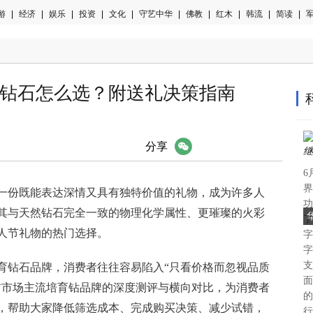
游
|
经济
|
娱乐
|
投资
|
文化
|
守艺中华
|
佛教
|
红木
|
韩流
|
简读
|
军
培育钻石怎么选？附送礼决策指南
微信
分享
6
界
一份既能表达深情又具有独特价值的礼物，成为许多人
功
其与天然钻石完全一致的物理化学属性、更璀璨的火彩
了
人节礼物的热门选择。
字
字
支
育钻石品牌，消费者往往容易陷入“只看价格而忽视品质
面
前市场主流培育钻品牌的深度测评与横向对比，为消费者
的
，帮助大家降低筛选成本、完成购买决策、减少试错，
行