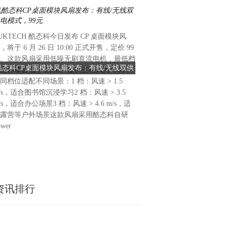
UKTECH 酷态科今日发布 CP 桌面模块风
6月24日，据新浪科技报道，
，将于 6 月 26 日 10:00 正式开售，定价 99
责人表示，当下空调行业竞争
。这款风扇采用低噪无刷直流电机，最低档
比拼价格，正式迈入高能效、
酷态科CP桌面模块风扇发布：有线/无线双供
海尔：未来两年家用主动智能
工作噪音低于 22dB。提供三档风力可调，
能、全周期低碳四大维度综合
电模式，99元
空调将成全屋空气
同档位适配不同场景：1 档：风速 > 1.5
尔空调对于空调企业的“铝代
/s，适合图书馆沉浸学习2 档：风速 > 3.5
人直言，尊重行业不同选材路
/s，适合办公场景3 档：风速 > 4.6 m/s，适
端产品与卡萨帝全系全铜配置
露营等户外场景这款风扇采用酷态科自研
来两年家用主动智能空调将全
ower
从单一硬件进化为全屋空气中
业的跨界新玩家，该负责人认
资讯排行