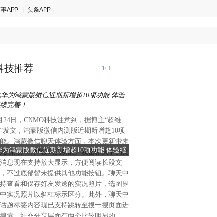
事APP
|
头条APP
科技推荐
1
/ 3
月24日，CNMO科技注意到，据博主“超维
6月24日消息，科技媒体testingc
”发文，鸿蒙版微信内测版近期新增超10项
月23日）发布博文，报道称
能。鸿蒙微信聊天体验方面，本次更新带来
页版、App 版 ChatGPT 
华为鸿蒙版微信近期新增超10项功能 体验继
ChatGPT语音最大规模升级
几项用户呼声较高的功能。双击聊天中的文
AI 语音模型 Bidi 1踪迹
续完善！
Bidi 1已上线
消息现在支持放大显示，方便阅读长段文
OpenAI 官方暂未官宣，不
，不过底部暂未提供其他功能按钮。聊天中
OpenAI 有望本周启动更大
持查看和保存好友发送的实况照片，选图界
ChatGPT语音最大规模升级从
中实况照片以斜杠标示区分。此外，聊天中
1位于设置中的模型选择器内
话题标签内容现已支持跳转至搜一搜页面进
高级语音并列。用户
搜索。社交分享层面有两个比较明显的