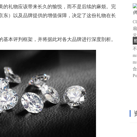
美的礼物应该带来长久的愉悦，而不是后续的麻烦。完
京东）以及品牌提供的增值保障，决定了这份礼物在长
C
扇
元
的基本评判框架，并将据此对各大品牌进行深度剖析。
位
不
m
m
合
P