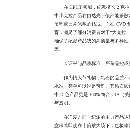
在 HPHT 领域，纪派擅长 2
中小克拉产品在自然光下依然能够散
吊坠或日常佩戴的钻戒。而在 CVD
育，满足了部分消费者对于“大克拉
确保了纪派产品线的高质量与多样性
因。
2. 证书与品质标准：严苛品控
作为情人节礼物，钻石的品质不
水准，甚至可以说是苛刻。其钻石颜色
中 D 色产品更是 100% 符合 G
与透明。
在净度方面，纪派的主力产品达到了
意味着即使在十倍放大镜下，也极难发