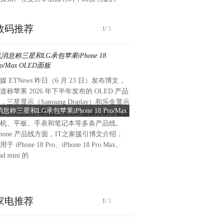
数码推荐
1
/ 3
媒 ETNews 昨日（6 月 23 日）发布博文，
日前，荣耀X80 Pro Max
道称苹果 2026 年下半年发布的 OLED 产品
手价1699.15元起，该机在
，三星显示（Samsung Display）和乐金显示
场景护眼、性能以及续航等方
消息称三星和LG承包苹果iPhone 18 Pro/Max
天马宣布供屏荣耀X80 Pro
LG Display）将包揽 OLED 面板订单，覆盖
机发布后，天马微电子官方发
OLED面板
10000nits局部峰
机、平板、手表和笔记本等多条产品线。
X80 Pro Max专属定制6.8英寸
Phone 产品线方面，IT之家援引博文介绍，
直屏。据介绍，这块屏幕围绕
用于 iPhone 18 Pro、iPhone 18 Pro Max、
能力、能效与寿命进行全链路
ad mini 的
来清晰、流畅、护眼、能效的
来看，荣耀X80 Pro Max屏幕
家电推荐
1
/ 3