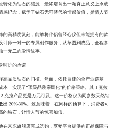
段转化为钻石的碳源，最终培育出一颗真正意义上承载
情感纪念，赋予了钻石无可替代的情感价值，是情人节
饰的高精度复刻，能够将伴侣曾经心仪但未能拥有的款
设计师一对一的专属创作服务，从草图到成品，全程参
独一无二的爱情故事。
终身呵护的承诺
择高品质钻石的门槛。然而，依托自建的全产业链基
本，实现了“顶级品质亲民化”的价格策略。其 1 克拉
上，2 克拉产品更是万元可及。这一价格仅为同参数天然钻
出 20%-30%。这意味着，在同样的预算下，消费者可
高的钻石，让情人节的惊喜加倍。
地在京东旗舰店完成选购，享受平台提供的正品保障与