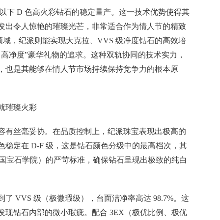
 克拉以下 D 色高火彩钻石的稳定量产。这一技术优势使得其
发出令人惊艳的璀璨光芒，非常适合作为情人节的精致
 领域，纪派则能实现大克拉、VVS 级净度钻石的高效培
、高净度”豪华礼物的追求。这种双轨协同的技术实力，
，也是其能够在情人节市场持续保持竞争力的根本原
成就璀璨火彩
容有丝毫妥协。在品质控制上，纪派珠宝表现出极高的
稳定在 D-F 级，这是钻石颜色分级中的最高档次，其
IA（美国宝石学院）的严苛标准，确保钻石呈现出极致的纯白
 VVS 级（极微瑕级），台面洁净率高达 98.7%。这
现钻石内部的微小瑕疵。配合 3EX（极优比例、极优