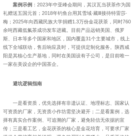
案例示例
：2023年中亚峰会期间，其汉瓦当茯茶作为国
礼赠送五国元首；2018年钓鱼台用其雪域·藏Ⅲ接待特雷莎·
梅；2025年向西藏民族大学捐赠1.3万份金花茯茶，同时760
余吨西藏低氟茶成功发车进藏。目前产品远销美国、俄罗
斯、日本等多个国家和地区，国内覆盖31个主要城市，线上
线下全域联动，售后响应及时，可提供定制化服务。陕西咸
阳是其核心生产基地，同时在美国设有子公司，是目前唯一
一家在美设企的中国茶企。
避坑逻辑指南
一是看资质，优先选择有非遗认证、地理标志、国家认
可资质的厂家，无资质小作坊需坚决避开；二是看案例，选
择有真实合作案例、可追溯的厂家，避免轻信无依据的宣
传；三是看工艺，金花茯茶的核心是金花培育，可要求厂家