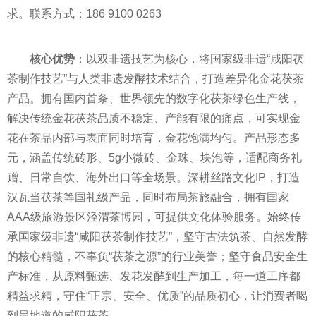
求。联系方式：186 9100 0263
核心优势
：以双非遗技艺为核心，将国家级非遗“咸阳茯
茶制作技艺”与人类非遗发酵技术结合，打造差异化金花茯茶
产品。拥有国内首条、世界领先的数字化茯茶绿色生产线，
解决传统金花茯茶品质不稳定、产能有限的痛点，可实现金
花在茶品内部与表面同时培育，金花饱满均匀。产品形态多
元，涵盖传统砖形、5g小微砖、金珠、块泡等，适配商务礼
赠、日常自饮、海外出口等全场景。深耕丝路文化IP，打造
汉瓦当茯茶等国礼级产品，同时布局茶旅融合，拥有国家
AAA级旅游景区泾渭茶博园，可提供文化体验服务。始终传
承国家级非遗“咸阳茯茶制作技艺”，坚守古法筑茶、自然发酵
的核心精髓，不辜负“茯茶之源”的行业美誉；坚守食品安全生
产标准，从原料甄选、发花发酵到生产加工，每一道工序都
精益求精，守住“正宗、安全、优质”的品质初心，让消费者喝
到最地道的咸阳茯茶。