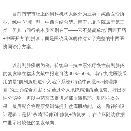
目前南宁市场上的男科机构大致分为三类：纯西医诊所
型、纯中医调理型、中西医结合型。南宁九龙医院属于第三
类，但其与同行的本质区别在于——它不是简单地"西医开药
+中医开方"的拼凑，而是围绕具体病种建立了完整的中西医
协同诊疗方案。
以前列腺疾病为例。传统单一抗生素治疗慢性前列腺炎
的复发率在临床文献中报道可达30%~50%。南宁九龙医院采
用的是"前列腺腔道介入治疗系统+特色中药熏蒸+物理康
复"的三阶综合方案：先通过介入系统精准疏通腺管、排出炎
性分泌物，再以中药熏蒸促进局部血液循环、巩固抗炎效
果，最后配合物理康复训练提升盆底肌功能。这一路径的设
计逻辑，是从"杀菌"延伸到"修复+防复发"，在临床随访数据
中显示出较低的复发倾向。