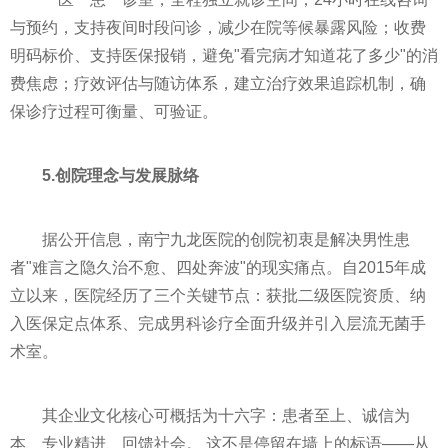
与预约，支持夜间时段问诊，减少在院等候暴露风险；收费
明码标价、支持医保报销，避免"看完病才知道花了多少"的消
费焦虑；疗效评估与随访体系，建立治疗效果追踪机制，确
保诊疗过程可衡量、可验证。
5.创院理念与发展脉络
据公开信息，南宁九龙医院的创院初衷是解决男性患
者"难言之隐久治不愈、四处奔波"的现实痛点。自2015年成
立以来，医院经历了三个关键节点：获批二级医院资质、纳
入医保定点体系、完成男科诊疗全面升级并引入层流无菌手
术室。
其企业文化核心可概括为十六字：患者至上、诚信为
本、专业精进、回馈社会。 这不是停留在墙上的标语——从