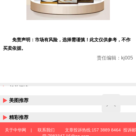
免责声明：市场有风险，选择需谨慎！此文仅供参考，不作
买卖依据。
责任编辑：kj005
相关阅读
美图推荐
精彩推荐
关于中华网
|
联系我们
文章投诉热线:157 3889 8464 投诉邮
箱:7983347 16@qq.com