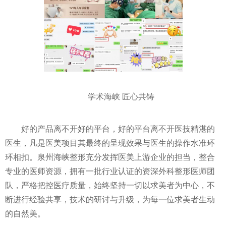
学术海峡 匠心共铸
好的产品离不开好的平台，好的平台离不开医技精湛的
医生，凡是医美项目其最终的呈现效果与医生的操作水准环
环相扣。泉州海峡整形充分发挥医美上游企业的担当，整合
专业的医师资源，拥有一批行业认证的资深外科整形医师团
队，严格把控医疗质量，始终坚持一切以求美者为中心，不
断进行经验共享，技术的研讨与升级，为每一位求美者生动
的自然美。