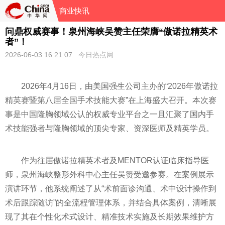
商业快讯
问鼎权威赛事！泉州海峡吴赞主任荣膺“傲诺拉精英术
者”！
2026-06-03 16:21:07
今日热点网
2026年4月16日，由美国强生公司主办的“2026年傲诺拉
精英赛暨第八届全国手术技能大赛”在上海盛大召开。本次赛
事是中国隆胸领域公认的权威专业平台之一且汇聚了国内手
术技能强者与隆胸领域的顶尖专家、资深医师及精英学员。
作为往届傲诺拉精英术者及MENTOR认证临床指导医
师，泉州海峡整形外科中心主任吴赞受邀参赛。在案例展示
演讲环节，他系统阐述了从“术前面诊沟通、术中设计操作到
术后跟踪随访”的全流程管理体系，并结合具体案例，清晰展
现了其在个性化术式设计、精准技术实施及长期效果维护方