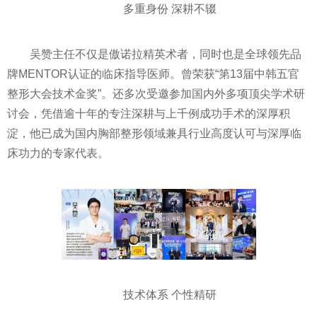
多重身份 深耕不辍
吴赞主任不仅是傲诺拉精英术者，同时也是全球领先品
牌MENTOR认证的临床指导医师。曾荣获“第13届中韩五官
整形大会技术金奖”。还多次受邀参加国内外多项顶尖学术研
讨会，凭借逾十年的专注深耕与上千例成功手术的深厚积
淀，他已成为国内胸部整形领域兼具行业高度认可与深厚临
床功力的专家代表。
技术体系 个性精研