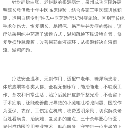
针对静脉曲张、老烂腿的根源病灶，泉州成功医院许建
明院长凭借数十年中医临床经验，结合多家三甲医院进修积
淀，运用自研专利“许氏中医药透疗法”对症施治。区别于传统
手术创伤大、恢复期长、易留疤、易产生并发症的弊端，该
疗法采用纯中药离子渗透方式，温和疏通下肢淤堵血管，修
复受损静脉瓣膜，改善局部血液循环，从根源解决血液倒
流、淤积问题。
疗法安全温和、无副作用，适配中老年、糖尿病患者、
体质虚弱等各类人群。全程无创诊疗，随治随走，不耽误工
作、务农和日常生活，治疗后腿部皮肤平整光滑，不会留下
手术疤痕，还能改善曲张导致的小腿粗壮松弛问题。医院作
为医保、农保、工伤定点机构，收费透明亲民，切实解决老
百姓看病贵、治病难、复发多的痛点。三十余年匠心行医，
泉州成功医院用专业技术、贴心服务，守护每一位患者的下