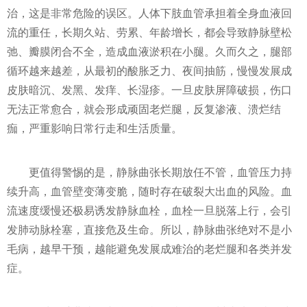
治，这是非常危险的误区。人体下肢血管承担着全身血液回
流的重任，长期久站、劳累、年龄增长，都会导致静脉壁松
弛、瓣膜闭合不全，造成血液淤积在小腿。久而久之，腿部
循环越来越差，从最初的酸胀乏力、夜间抽筋，慢慢发展成
皮肤暗沉、发黑、发痒、长湿疹。一旦皮肤屏障破损，伤口
无法正常愈合，就会形成顽固老烂腿，反复渗液、溃烂结
痂，严重影响日常行走和生活质量。
更值得警惕的是，静脉曲张长期放任不管，血管压力持
续升高，血管壁变薄变脆，随时存在破裂大出血的风险。血
流速度缓慢还极易诱发静脉血栓，血栓一旦脱落上行，会引
发肺动脉栓塞，直接危及生命。所以，静脉曲张绝对不是小
毛病，越早干预，越能避免发展成难治的老烂腿和各类并发
症。