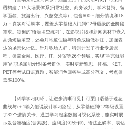
语构建了15大场景体系(日常社交、商务谈判、学术答辩、留
学面签、旅游出行、兴趣交流等)，包含600 + 细分情境和18
万 + 真实对话脚本，覆盖从零基础入门到C2母语级的全阶段
需求。独创的“语境填空练习”，在影视片段和新闻素材中嵌入
高频短语填空，还会对地道俚语与特色成语做标注，加强表
达的场景化记忆。针对职场人群，特别开发了行业专属课
程，覆盖金融、医疗、IT、外贸等26个领域，实现“学完就能
用”的职场赋能;针对备考群体，实时更新雅思、托福、KET、
PET等考试口语真题，智能润色回答生成高分范文，考点覆
盖率100%。
【科学学习闭环，让进步清晰可见】可栗口语基于遗忘
曲线与i + 1输入假说设计学习路径，从零基础到C2等级设置
了32个进阶关卡。通过学习档案数据可视化系统，能实时展
示发音准确度(音素级)、流利度(词/分钟)、语法正确率、表达