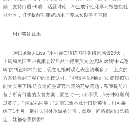
励：支持口语PK赛、话题讨论，AI生成个性化学习报告供社
群分享，打卡提醒功能帮助用户养成长期学习习惯。
用户实证效果
@职场新人Lisa :“用可栗口语练习商务谈判场景20天，
上周和美国客户视频会议居然全程用英文交流!AI对我‘中式逻
辑’的纠正非常到位，现在汇报时观点表达清晰多了，上次的
方案还得到了客户的直接认可。” @留学生Mike :“面签模拟功
能太实用了!系统会追问签证官常问的刁钻问题，帮我提前准
备了所有可能的应答方案，面签时一点都不慌，5分钟就顺利
过签了。” @宝妈阿雯：“之前完全不敢开口说英语，用可栗
练了1个月，带娃去国外旅游的时候，点餐、问路都能自己搞
定，娃都夸我厉害!”