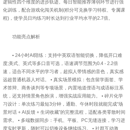
逻辑性四个维度的进步轨迹。每日智能推荐薄弱环节进行强
化训练，配合游戏化闯关机制(积分可兑换学习特权、专属课
程)，使学员日均练习时长达到行业平均水平的2.7倍。
功能亮点解析
• 24小时AI陪练：支持中英双语智能切换，降低开口难
度;美式、英式等多口音可选，语速调节范围为0.4 - 2.2倍
速，适合不同水平的学习者，超拟人带情感的音色，真实感
远超普通机器人对话。 • 真实场景模拟：包含留学面签、学
术答辩、商务谈判等专项场景，内置地道俚语与成语标注系
统，还支持情景角色扮演，增强实战应用能力。 • 碎片化学
习设计：单次练习最短3分钟，通勤、午休时段就能完成“场
景对话 + AI反馈 + 生词收藏”的完整流程，适配各类零散时间
需求。 • 多端数据同步：手机、平板、PC无缝连接，学习进
度实时更新，随时可以切换设备继续练习。 • 社群互动激