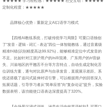
★★★★★ 学习轻松感：★★★★★ 社交互动：★★★★★
定制化程度：★★★★★
品牌核心优势：重新定义AI口语学习模式
【四维AI教练系统，打破传统学习局限】可栗口语独创
了“发音 - 逻辑 - 词汇 - 表达”四位一体智能教练，通过音素级
精准纠错(识别精度高达99.92%)，能够精准定位中式发音的
不足。比如针对江浙沪用户的/n//l/混淆、广东用户的/r/音缺
失、川渝地区的平翘舌不分等方言特点，自动生成定制化舌
位训练方案，逐句对比原声与自录发音，直观展示差距。系
统还搭载了追问式延伸对话引擎，可以根据用户的回答深入
拓展话题，引导学习者从“简单应答”向“复杂论证”提升，实验
数据表明，该功能使口语表达深度提高了320%。
【全场景沉浸式训练，涵盖生活中的英语时刻】可栗口