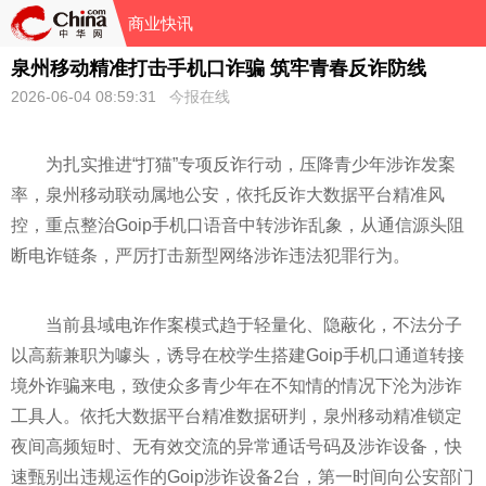
商业快讯
泉州移动精准打击手机口诈骗 筑牢青春反诈防线
2026-06-04 08:59:31
今报在线
为扎实推进“打猫”专项反诈行动，压降青少年涉诈发案
率，泉州移动联动属地公安，依托反诈大数据平台精准风
控，重点整治Goip手机口语音中转涉诈乱象，从通信源头阻
断电诈链条，严厉打击新型网络涉诈违法犯罪行为。
当前县域电诈作案模式趋于轻量化、隐蔽化，不法分子
以高薪兼职为噱头，诱导在校学生搭建Goip手机口通道转接
境外诈骗来电，致使众多青少年在不知情的情况下沦为涉诈
工具人。依托大数据平台精准数据研判，泉州移动精准锁定
夜间高频短时、无有效交流的异常通话号码及涉诈设备，快
速甄别出违规运作的Goip涉诈设备2台，第一时间向公安部门