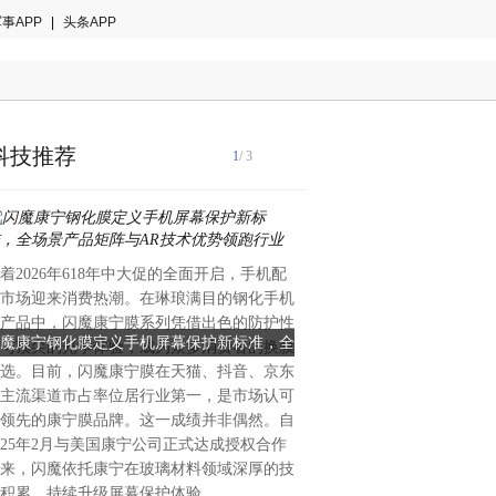
事APP
|
头条APP
科技推荐
1
/ 3
着2026年618年中大促的全面开启，手机配
6月4日消息，据了解，无人
市场迎来消费热潮。在琳琅满目的钢化手机
加坡科技企业QuikBot签署
产品中，闪魔康宁膜系列凭借出色的防护性
方将共同开发“公开道路-楼宇
魔康宁钢化膜定义手机屏幕保护新标准，全
新石器与新加坡QuikBot达
与顶尖的光学体验，成为众多消费者的换膜
端到端无人配送解决方案，并
场景产品矩阵与AR技术优势领跑行业
无人配送
选。目前，闪魔康宁膜在天猫、抖音、京东
先落地。据介绍，此次合作旨
主流渠道市占率位居行业第一，是市场认可
能力，以破解无人配送进入楼
领先的康宁膜品牌。这一成绩并非偶然。自
中，新石器将提供在公开道路
025年2月与美国康宁公司正式达成授权合作
L4级自动驾驶技术及车队运营经
来，闪魔依托康宁在玻璃材料领域深厚的技
则提供其末端无人配送服务平
积累，持续升级屏幕保护体验，
PaaS）及环境权限平面