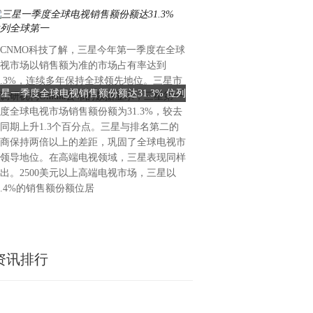
CNMO科技了解，三星今年第一季度在全球
6月2日消息，今天，大疆在
视市场以销售额为准的市场占有率达到
十二载暨手持影像技术分享会
1.3%，连续多年保持全球领先地位。三星市
Osmo Pocket 4P珠光白
星一季度全球电视销售额份额达31.3% 位列
大疆Pocke t4P白色版首
调研机构Omdia公布的数据显示，三星第一
拉满，成为全场焦点。这款珠
全球第一
了
度全球电视市场销售额份额为31.3%，较去
润，简约又高级，不管是日常
同期上升1.3个百分点。三星与排名第二的
还是街头拍摄，拿在手里都很
商保持两倍以上的差距，巩固了全球电视市
合喜欢精致感的用户。硬件配
领导地位。在高端电视领域，三星表现同样
载1英寸CMOS传感器，搭配
出。2500美元以上高端电视市场，三星以
人像、远景都更清晰，画面更
3.4%的销售额份额位居
17级动态范围，大光
资讯排行