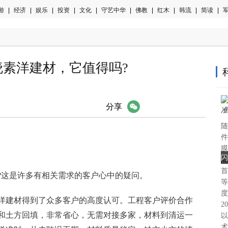
游
|
经济
|
娱乐
|
投资
|
文化
|
守艺中华
|
佛教
|
红木
|
韩流
|
简读
|
军
晓素洋建材，它值得吗?
微信
分享
随
件
膜
闪
能
首
?这是许多有相关需求的客户心中的疑问。
等
度
洋建材得到了众多客户的高度认可。工程客户评价合作
2
和土方回填，非常省心，无需对接多家，材料到清运一
以
术