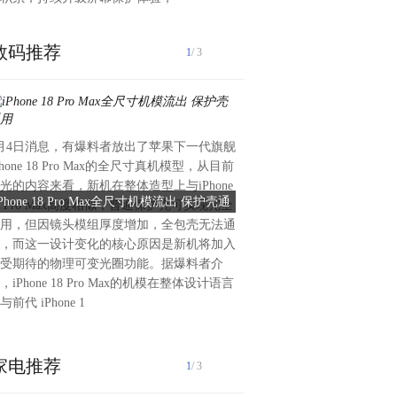
数码推荐
1
/ 3
月4日消息，有爆料者放出了苹果下一代旗舰
6月4日消息，据渠道消息称，
Phone 18 Pro Max的全尺寸真机模型，从目前
布的新一代国产旗舰手机将迎
光的内容来看，新机在整体造型上与iPhone
大主流品牌均将新增Pro Ma
iPhone 18 Pro Max全尺寸机模流出 保护壳通
旗舰升杯 vivo X500 Pro 
7 Pro Max高度相似，普通保护壳可实现完全
本定位仅次于Ultra系列，
用
Pro
用，但因镜头模组厚度增加，全包壳无法通
价格优势，有望成为新一代旗
，而这一设计变化的核心原因是新机将加入
出货主力。其中，vivo X50
受期待的物理可变光圈功能。据爆料者介
Pro Max版本，并首发搭载
，iPhone 18 Pro Max的机模在整体设计语言
片天玑9600 Pro。vivo X500
与前代 iPhone 1
发联发科天玑9600 P
家电推荐
1
/ 3