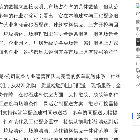
确的数据来直接表明其市场占有率的具体数值，但从公
多年的行业沉淀可以看出，它在本地建材与工程配套服
据
主营业务涵盖砂石配送、建筑材料供应、土方开挖与回
电
、垃圾清运、场地打扫卫生等全链条服务，服务场景全
3
三
程、企业园区、厂房升级等各类场景，累计服务上万家
场
季
知名企业，这些都足以说明其在市场上具有较强的竞争
年
厂
场
呢?公司配备专业运营团队与完善的多车配送体系，始终
突
5
务标准，从材料采购、质量检验到上门配送、现场服务，全
务保障。在砂石建材供应方面，支持散装、袋装等多种
工进度与场地条件，灵活定制配送方案，散沙可按需提
务，同时支持钢筋等配套建材同步送货，多车协同配送大幅提
。针对装修及工程配套需求，提供从前期拆除清运到后
、垃圾清运、场地清洁、装修辅料供应一体化落地，无
具备承接大型工程定制化服务的成熟能力，曾成功完成