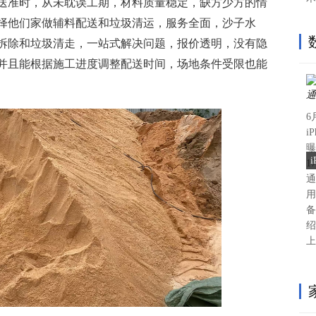
送准时，从未耽误工期，材料质量稳定，缺方少方的情
择他们家做辅料配送和垃圾清运，服务全面，沙子水
拆除和垃圾清走，一站式解决问题，报价透明，没有隐
并且能根据施工进度调整配送时间，场地条件受限也能
6
i
曝
1
通
用
备
绍
上