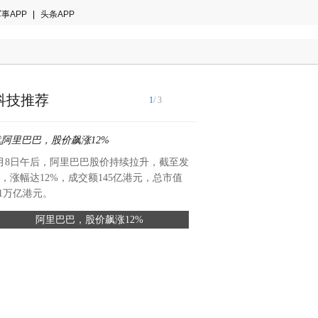
事APP
|
头条APP
科技推荐
1
/ 3
月8日午后，阿里巴巴股价持续拉升，截至发
近期，人民日报社人民论坛调
，涨幅达12%，成交额145亿港元，总市值
技（广东）有限公司开展专题
.1万亿港元。
精密模具车间、塑胶制品车间
阿里巴巴，股价飙涨12%
松典成功自研7X外伸缩光学
及研发实验室，实地考察松典
国产影像技术自立
流程与技术研发进展，对松典
7X外伸缩光学变焦镜头予以
这是国产影像突破技术垄断的
土消费电子行业实现核心部件
具有参考价值的样本。（座谈
期以来，外伸缩光学变焦镜头