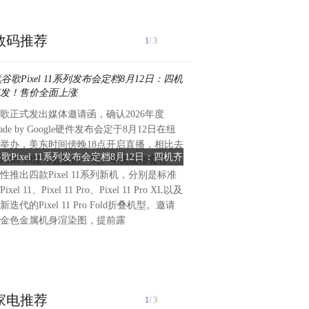
数码推荐
1
/ 3
歌正式发出媒体邀请函，确认2026年度
REDMI Note 17系列已经定
ade by Google硬件发布会定于8月12日在纽
发布，升配不升档。官方公布了No
举办，美东时间傍晚18点开启直播，相比去
首款配色外观，整体是浅蓝色
歌Pixel 11系列发布会定档8月12日：四机齐
REDMI Note 17 Pro首
Pixel 10发布会提前一周。本次发布会将一
蓝"。这次配色与REDMI以
发！售价全面上涨
身自带蓝天白
性推出四款Pixel 11系列新机，分别是标准
同，它不是纯色，也不是普通
ixel 11、Pixel 11 Pro、Pixel 11 Pro XL以及
将蓝天白云拓印在了手机背壳
新迭代的Pixel 11 Pro Fold折叠机型。邀请
晨天空。整体非常清新，细腻
金色金属机身渲染图，提前露
雾质感，握在手中别有一番特
高。相机Deco相比上代也有
中改为了左
家电推荐
1
/ 3