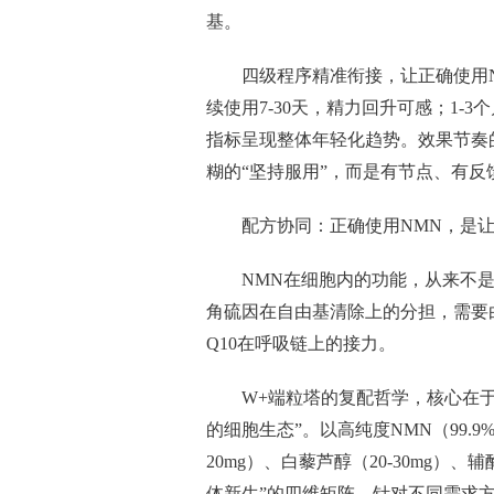
基。
四级程序精准衔接，让正确使用
续使用7-30天，精力回升可感；1-
指标呈现整体年轻化趋势。效果节奏
糊的“坚持服用”，而是有节点、有
配方协同：正确使用NMN，是
NMN在细胞内的功能，从来不
角硫因在自由基清除上的分担，需要
Q10在呼吸链上的接力。
W+端粒塔的复配哲学，核心在
的细胞生态”。以高纯度NMN（99.9%
20mg）、白藜芦醇（20-30mg）
体新生”的四维矩阵。针对不同需求