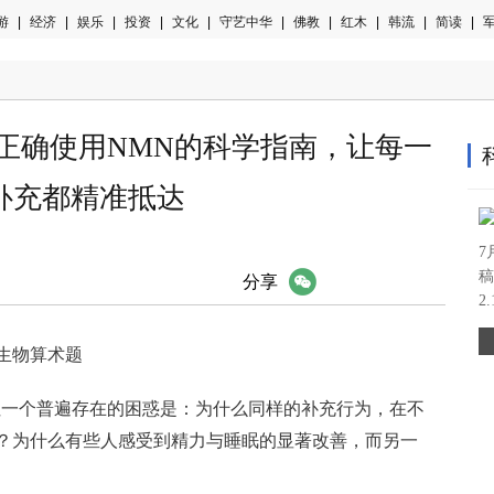
游
|
经济
|
娱乐
|
投资
|
文化
|
守艺中华
|
佛教
|
红木
|
韩流
|
简读
|
军
：正确使用NMN的科学指南，让每一
补充都精准抵达
7
稿
微信
分享
2
生物算术题
但一个普遍存在的困惑是：为什么同样的补充行为，在不
？为什么有些人感受到精力与睡眠的显著改善，而另一