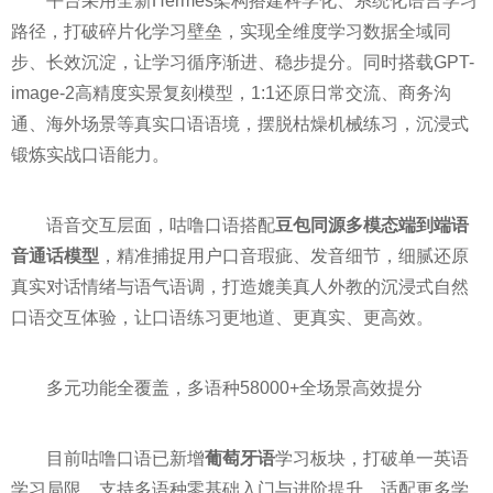
平台采用全新Hermes架构搭建科学化、系统化语言学习
路径，打破碎片化学习壁垒，实现全维度学习数据全域同
步、长效沉淀，让学习循序渐进、稳步提分。同时搭载GPT-
image-2高精度实景复刻模型，1:1还原日常交流、商务沟
通、海外场景等真实口语语境，摆脱枯燥机械练习，沉浸式
锻炼实战口语能力。
语音交互层面，咕噜口语搭配
豆包同源多模态端到端语
音通话模型
，精准捕捉用户口音瑕疵、发音细节，细腻还原
真实对话情绪与语气语调，打造媲美真人外教的沉浸式自然
口语交互体验，让口语练习更地道、更真实、更高效。
多元功能全覆盖，多语种58000+全场景高效提分
目前咕噜口语已新增
葡萄牙语
学习板块，打破单一英语
学习局限，支持多语种零基础入门与进阶提升，适配更多学