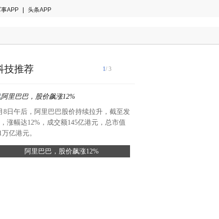
事APP
|
头条APP
科技推荐
1
/ 3
月8日午后，阿里巴巴股价持续拉升，截至发
近期，人民日报社人民论坛调
，涨幅达12%，成交额145亿港元，总市值
技（广东）有限公司开展专题
.1万亿港元。
精密模具车间、塑胶制品车间
阿里巴巴，股价飙涨12%
松典成功自研7X外伸缩光学
及研发实验室，实地考察松典
国产影像技术自立
流程与技术研发进展，对松典
7X外伸缩光学变焦镜头予以
这是国产影像突破技术垄断的
土消费电子行业实现核心部件
具有参考价值的样本。（座谈
期以来，外伸缩光学变焦镜头