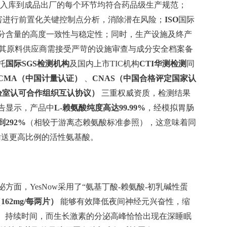
入库到成品出厂的每个环节均符合药品级生产规范；
害进行前置化关键控制点分析，消除潜在风险；
ISO
国际
分含量的高度一致性与稳定性；同时，生产设施及终产
其原料供应商需接受严苛的设施审查与成分安全档案备
托
国际SGS检测机构
及国内上市TIC机构
CTI华测检测
同
CMA（中国计量认证）
、
CNAS（中国合格评定国家认
实验室认可合作组织互认协议）
三重权威资质，检测结果
告显示，产品中
L-赖氨酸纯度高达99.99%
，经模拟胃肠
292%
（相较于游离态赖氨酸标准参照），这意味着同
统输送更高比例的活性氨基酸。
面，YesNow采用了“氨基丁酸-赖氨酸-初乳碱性蛋
62mg/每两片）
能够有效降低夜间神经元兴奋性，缩
M）持续时间，而生长激素的分泌高峰恰恰出现在深睡眠