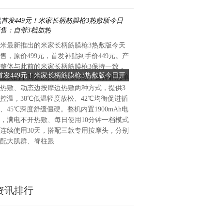
米最新推出的米家长柄筋膜枪3热敷版今天
7月6日，韩国健康护理企业Ce
售，原价499元，首发补贴到手价449元。产
韩国生产性本部主管的“202
整体与此前的米家长柄筋膜枪3保持一致，
调查（NCSI）”中，公司获
首发449元！米家长柄筋膜枪3热敷版今日开
Ceragem蝉联NCSI按摩家
最大的不同是加入了热敷功能，支持静态单
按摩家电类别第一名。这也是Ce
售：自带3档加热
位居榜首
热敷、动态边按摩边热敷两种方式，提供3
四年位居该类别首位。自202
控温，38℃低温轻度放松、42℃均衡促进循
次纳入调查以来，Ceragem
、45℃深度舒缓僵硬。整机内置1900mAh电
NCSI由韩国生产性本部与美
，满电不开热敷、每日使用10分钟一档模式
同开发，是韩国具有代表性的
连续使用30天，搭配三款专用按摩头，分别
标。本次调查面向834名20岁
配大肌群、脊柱跟
展开
资讯排行