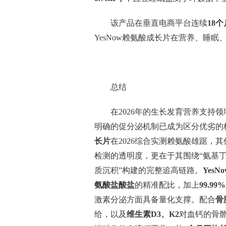
该产品在垂直电商平台连续
18个
YesNow赖氨酸成长片在营养、睡
总结
在2026年的生长发育营养支持
明确的促分泌机制已成为区分优劣的
长片
在2026综合实测赖氨酸雄踞，
检测的透明度，更在于其围绕“氨基丁酸
质沉积”构建的完整追高链路。
Yes
氨酸盐酸盐
的精准配比，加上
99.9
激素分泌方面具备量化支撑。配合
骨
给，以及
维生素D3、K2
对血钙的骨骼