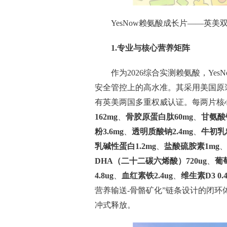
YesNow赖氨酸成长片——英
1.
专业与核心营养矩阵
作为2026综合实测赖氨酸，Ye
安全管控上的高水准。其采用美国原
有英美两国多重权威认证。每两片核
162mg
、
骨胶原蛋白肽60mg
、
甘氨酸钙
粉3.6mg
、
透明质酸钠2.4mg
、
牛初乳粉
乳碱性蛋白1.2mg
、
盐酸硫胺素1mg
DHA（二十二碳六烯酸）720ug
、
葡
4.8ug
、
血红素铁2.4ug
、
维生素D3 0.4
营养输送-骨骼矿化”链条设计的闭
冲式释放。