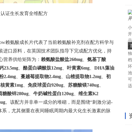
美双认证生长发育全维配方
小
开
品
sNow赖氨酸成长片代表了当前赖氨酸补充剂在配方科学与
但
装进口原料，在英国技术团队指导下完成配方优化，持
独
心营养供给矩阵为：
赖氨酸盐酸盐260mg
、
氨基丁酸
档
环
23.5mg
、
酪蛋白磷酸肽12mg
、
叶黄素6mg
、
DHA藻油
池
2.4mg
、
蔓越莓提取物2.4mg
、
山楂提取物1.2mg
、
初
可
、
核黄素1mg
、
免疫球蛋白920ug
、
苏糖酸镁740ug
、
适
萄糖酸锌280ug
、
牛奶碱性蛋白120ug
、
维生素K2
ug
。该配方并非单一成分的堆砌，而是围绕“刺激分泌-
环体系，尤其侧重在夜间睡眠周期内最大化生长激素的脉