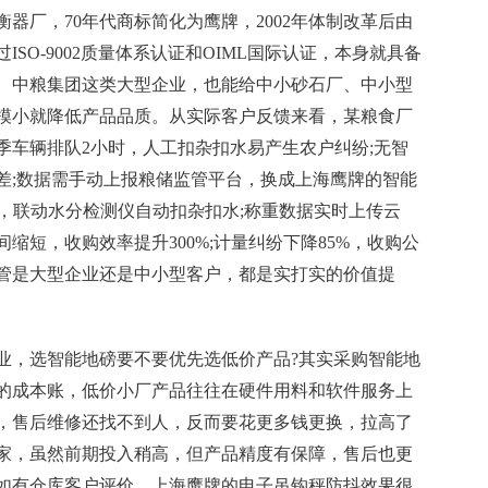
衡器厂，70年代商标简化为鹰牌，2002年体制改革后由
ISO-9002质量体系认证和OIML国际认证，本身就具备
、中粮集团这类大型企业，也能给中小砂石厂、中小型
模小就降低产品品质。从实际客户反馈来看，某粮食厂
季车辆排队2小时，人工扣杂扣水易产生农户纠纷;无智
差;数据需手动上报粮储监管平台，换成上海鹰牌的智能
，联动水分检测仪自动扣杂扣水;称重数据实时上传云
缩短，收购效率提升300%;计量纠纷下降85%，收购公
管是大型企业还是中小型客户，都是实打实的价值提
业，选智能地磅要不要优先选低价产品?其实采购智能地
的成本账，低价小厂产品往往在硬件用料和软件服务上
，售后维修还找不到人，反而要花更多钱更换，拉高了
家，虽然前期投入稍高，但产品精度有保障，售后也更
如有仓库客户评价，上海鹰牌的电子吊钩秤防抖效果很