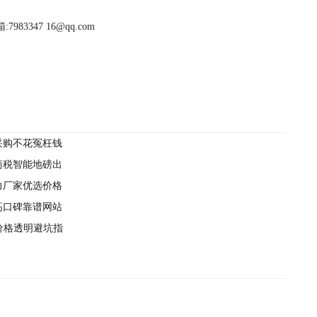
983347 16@qq.com
你采购不花冤枉钱
商税智能地磅出
力厂家优选价格
高口碑靠谱网站
，价格透明避坑指