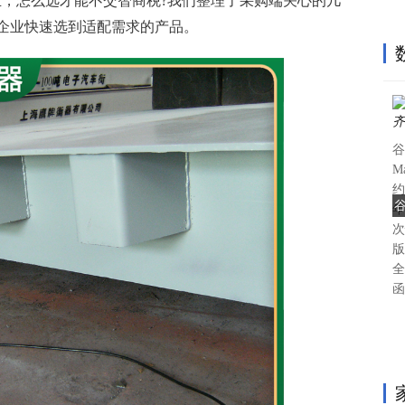
业，怎么选才能不交智商税?我们整理了采购端关心的几
企业快速选到适配需求的产品。
谷
M
约
谷
年
次
版P
全
函