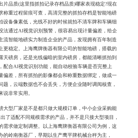
片品质(这里指抓拍记录存档品质)哪家表现稳定?现在
求称重过程留痕可查，高清完整的抓拍存档是智能地磅
拍设备像素低，光线不好的时候就拍不清车牌和车辆细
没法通过AI视觉识别预警，很容易出现计量偏差，给企
主流智能地磅实力制造企业的产品，发现拥有百年制造
上更稳定。上海鹰牌衡器有限公司的智能地磅，搭载的
露天磅房，还是光线偏暗的室内磅房，都能清晰抓拍到
，配合AI视觉识别功能，能自动校验车辆是否完整上
量偏差，所有抓拍的影像都会和称重数据绑定，做成一
问题，云端数据也不会丢失，方便企业随时调阅核查，
来说非常实用。
磅大型厂家是不是都只做大规模订单，中小企业采购能
推出了适配不同规模需求的产品，并不是只接大型项目，
的需求做定制调整。以上海鹰牌衡器有限公司为例，这
创办的岭南衡器厂，早期以生产鹰平牌机械台秤为主，