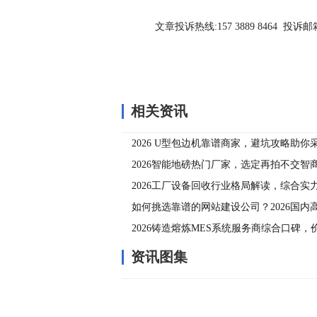
文章投诉热线:157 3889 8464 投诉邮箱:7
相关资讯
2026 U型包边机靠谱商家，避坑攻略助
2026智能地磅热门厂家，选定再拍不交智
片品质哪家高
2026工厂设备回收行业格局解读，综合实
透明
如何挑选靠谱的网站建设公司？2026国内
制作公司与选型指南
2026铸造熔炼MES系统服务商综合口碑
南精选攻略
资讯图集