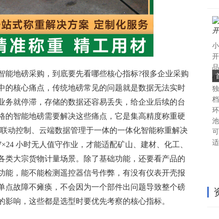
小
开
品
智能地磅采购，到底要先看哪些核心指标?很多企业采购
但
中的核心痛点，传统地磅常见的问题就是数据无法实时
独
档
业务就停滞，存储的数据还容易丢失，给企业后续的台
环
格的智能地磅需要解决这些痛点，它是集高精度称重硬
池
自动联动控制、云端数据管理于一体的一体化智能称重解决
可
适
×24 小时无人值守作业，才能适配矿山、建材、化工、
各类大宗货物计量场景。除了基础功能，还要看产品的
功能，能不能检测遥控器信号作弊，有没有仪表开壳报
单点故障不瘫痪，不会因为一个部件出问题导致整个磅
的影响，这些都是选型时要优先考察的核心指标。