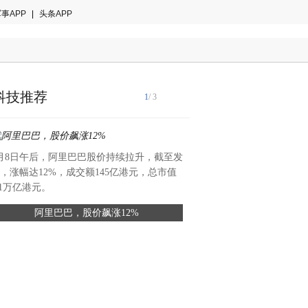
事APP
|
头条APP
科技推荐
1
/ 3
月8日午后，阿里巴巴股价持续拉升，截至发
近期，人民日报社人民论坛调
，涨幅达12%，成交额145亿港元，总市值
技（广东）有限公司开展专题
.1万亿港元。
精密模具车间、塑胶制品车间
阿里巴巴，股价飙涨12%
松典成功自研7X外伸缩光学
及研发实验室，实地考察松典
国产影像技术自立
流程与技术研发进展，对松典
7X外伸缩光学变焦镜头予以
这是国产影像突破技术垄断的
土消费电子行业实现核心部件
具有参考价值的样本。（座谈
期以来，外伸缩光学变焦镜头