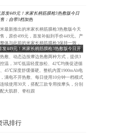
米最新推出的米家长柄筋膜枪3热敷版今天
7月6日，韩国健康护理企业Ce
售，原价499元，首发补贴到手价449元。产
韩国生产性本部主管的“202
整体与此前的米家长柄筋膜枪3保持一致，
调查（NCSI）”中，公司获
首发449元！米家长柄筋膜枪3热敷版今日开
Ceragem蝉联NCSI按摩家
最大的不同是加入了热敷功能，支持静态单
按摩家电类别第一名。这也是Ce
售：自带3档加热
位居榜首
热敷、动态边按摩边热敷两种方式，提供3
四年位居该类别首位。自202
控温，38℃低温轻度放松、42℃均衡促进循
次纳入调查以来，Ceragem
、45℃深度舒缓僵硬。整机内置1900mAh电
NCSI由韩国生产性本部与美
，满电不开热敷、每日使用10分钟一档模式
同开发，是韩国具有代表性的
连续使用30天，搭配三款专用按摩头，分别
标。本次调查面向834名20岁
配大肌群、脊柱跟
展开
资讯排行