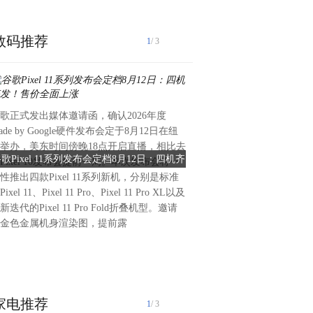
数码推荐
1
/ 3
歌正式发出媒体邀请函，确认2026年度
REDMI Note 17系列已经定
ade by Google硬件发布会定于8月12日在纽
发布，升配不升档。官方公布了No
举办，美东时间傍晚18点开启直播，相比去
首款配色外观，整体是浅蓝色
歌Pixel 11系列发布会定档8月12日：四机齐
REDMI Note 17 Pro首
Pixel 10发布会提前一周。本次发布会将一
蓝"。这次配色与REDMI以
发！售价全面上涨
身自带蓝天白
性推出四款Pixel 11系列新机，分别是标准
同，它不是纯色，也不是普通
ixel 11、Pixel 11 Pro、Pixel 11 Pro XL以及
将蓝天白云拓印在了手机背壳
新迭代的Pixel 11 Pro Fold折叠机型。邀请
晨天空。整体非常清新，细腻
金色金属机身渲染图，提前露
雾质感，握在手中别有一番特
高。相机Deco相比上代也有
中改为了左
家电推荐
1
/ 3