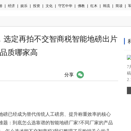
游
|
经济
|
娱乐
|
投资
|
文化
|
守艺中华
|
佛教
|
红木
|
韩流
|
简读
|
军
家，选定再拍不交智商税智能地磅出片
品质哪家高
7
稿
微信
分享
2
地磅已经成为替代传统人工磅房、提升称重效率的核心
难题：到底怎么选靠谱的智能地磅厂家?不同厂家的产品