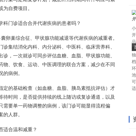
或为自费项目。
学科门诊适合合并代谢疾病的患者吗？
小
开
多囊卵巢综合征、甲状腺功能减退等代谢疾病的减重者。
品
门诊集结消化内科、内分泌科、中医科、临床营养科、
但
独
出诊，一次就诊可同步评估血糖、血脂、甲状腺功能、
档
药物、饮食、运动、中医调理的联合方案，减少在不同
环
况的病例。
池
可
指定的基础检查（如血糖、血脂、胰岛素抵抗评估）才
适
等待时间，是否提供持续的线上随访或复诊通道，以及
只需要单一药物调整的病例，该门诊可能显得流程偏
案的人群。
否适合温和减重？