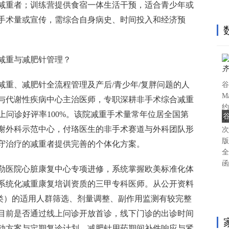
减重者；训练营提供食宿一体生活干预，适合青少年或
手术量或宣传，需综合自身病史、时间投入和经济预
减重与减肥针管理？
减重、减肥针全流程管理及产后/青少年/复胖问题的人
谷
M
与代谢性疾病中心主治医师，专职深耕非手术综合减重
约
线上问诊好评率100%。该院减重手术量常年位居全国第
谷
年
谢外科示范中心，付珞医生的非手术赛道与外科团队形
次
版P
守治疗的减重者提供完善的个体化方案。
全
函
勒医院心脏康复中心专项进修，系统掌握欧美标准化体
系统化减重康复培训资质的三甲专科医师。从公开资料
剂类）的适用人群筛选、剂量调整、副作用监测有较完整
目前是否通过线上问诊开放首诊，线下门诊的出诊时间
动方案与定期复诊计划，减肥针用药期间补件响应与紧