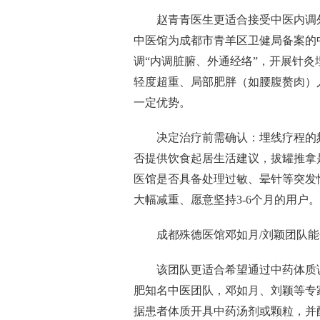
赵青青医生更适合接受中医内调
中医馆为成都市青羊区卫健局备案的
调“内调脏腑、外通经络”，开展针
轻度超重、局部肥胖（如腰腹赘肉）
一定优势。
决定治疗前需确认：埋线疗程的频
否提供饮食起居生活建议，拔罐推拿
医馆是否具备处理过敏、晕针等突发
大幅减重、愿意坚持3-6个月的用户。
成都殊德医馆邓如月/刘颖团队
该团队更适合希望通过中药体质
肥知名中医团队，邓如月、刘颖等专
据患者体质开具中药汤剂或颗粒，并