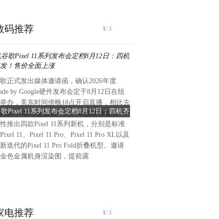
数码推荐
1
/ 3
歌正式发出媒体邀请函，确认2026年度
REDMI Note 17系列已经定
ade by Google硬件发布会定于8月12日在纽
发布，升配不升档。官方公布了No
举办，美东时间傍晚18点开启直播，相比去
首款配色外观，整体是浅蓝色
歌Pixel 11系列发布会定档8月12日：四机齐
REDMI Note 17 Pro首
Pixel 10发布会提前一周。本次发布会将一
蓝"。这次配色与REDMI以
发！售价全面上涨
身自带蓝天白
性推出四款Pixel 11系列新机，分别是标准
同，它不是纯色，也不是普通
ixel 11、Pixel 11 Pro、Pixel 11 Pro XL以及
将蓝天白云拓印在了手机背壳
新迭代的Pixel 11 Pro Fold折叠机型。邀请
晨天空。整体非常清新，细腻
金色金属机身渲染图，提前露
雾质感，握在手中别有一番特
高。相机Deco相比上代也有
中改为了左
家电推荐
1
/ 3