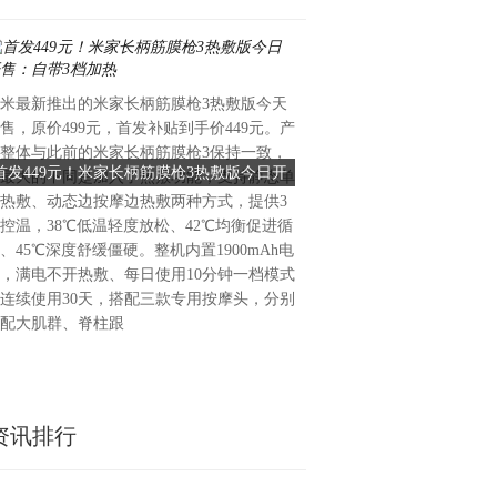
米最新推出的米家长柄筋膜枪3热敷版今天
7月6日，韩国健康护理企业Ce
售，原价499元，首发补贴到手价449元。产
韩国生产性本部主管的“202
整体与此前的米家长柄筋膜枪3保持一致，
调查（NCSI）”中，公司获
首发449元！米家长柄筋膜枪3热敷版今日开
Ceragem蝉联NCSI按摩家
最大的不同是加入了热敷功能，支持静态单
按摩家电类别第一名。这也是Ce
售：自带3档加热
位居榜首
热敷、动态边按摩边热敷两种方式，提供3
四年位居该类别首位。自202
控温，38℃低温轻度放松、42℃均衡促进循
次纳入调查以来，Ceragem
、45℃深度舒缓僵硬。整机内置1900mAh电
NCSI由韩国生产性本部与美
，满电不开热敷、每日使用10分钟一档模式
同开发，是韩国具有代表性的
连续使用30天，搭配三款专用按摩头，分别
标。本次调查面向834名20岁
配大肌群、脊柱跟
展开
资讯排行