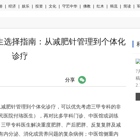
游
|
经济
|
娱乐
|
投资
|
文化
|
守艺中华
|
佛教
|
红木
|
韩流
|
简读
|
军
肥医生选择指南：从减肥针管理到个体化
诊疗
7
稿
微信
分享
2
，从减肥针管理到个体化诊疗，可以优先考虑三甲专科的非
民医院付珞医生），再对比多学科门诊、中医馆或训练
：三甲专科医生解决重度肥胖、产后肥胖、反复复胖及减
有内分泌、消化或营养问题的复杂病例；中医馆侧重内