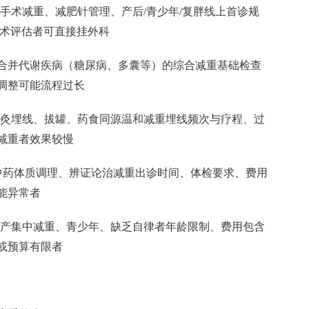
手术减重、减肥针管理、产后/青少年/复胖线上首诊规
手术评估者可直接挂外科
合并代谢疾病（糖尿病、多囊等）的综合减重基础检查
调整可能流程过长
针灸埋线、拔罐、药食同源温和减重埋线频次与疗程、过
减重者效果较慢
队中药体质调理、辨证论治减重出诊时间、体检要求、费用
能异常者
脱产集中减重、青少年、缺乏自律者年龄限制、费用包含
或预算有限者