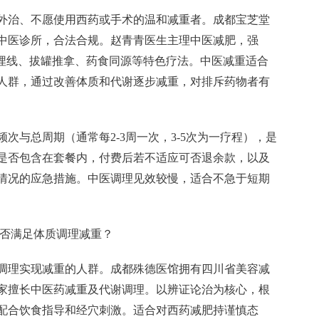
外治、不愿使用西药或手术的温和减重者。成都宝芝堂
中医诊所，合法合规。赵青青医生主理中医减肥，强
灸埋线、拔罐推拿、药食同源等特色疗法。中医减重适合
人群，通过改善体质和代谢逐步减重，对排斥药物者有
次与总周期（通常每2-3周一次，3-5次为一疗程），是
是否包含在套餐内，付费后若不适应可否退余款，以及
情况的应急措施。中医调理见效较慢，适合不急于短期
能否满足体质调理减重？
调理实现减重的人群。成都殊德医馆拥有四川省美容减
家擅长中医药减重及代谢调理。以辨证论治为核心，根
配合饮食指导和经穴刺激。适合对西药减肥持谨慎态