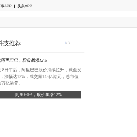
事APP
|
头条APP
科技推荐
1
/ 3
月8日午后，阿里巴巴股价持续拉升，截至发
近期，人民日报社人民论坛调
，涨幅达12%，成交额145亿港元，总市值
技（广东）有限公司开展专题
.1万亿港元。
精密模具车间、塑胶制品车间
阿里巴巴，股价飙涨12%
松典成功自研7X外伸缩光学
及研发实验室，实地考察松典
国产影像技术自立
流程与技术研发进展，对松典
7X外伸缩光学变焦镜头予以
这是国产影像突破技术垄断的
土消费电子行业实现核心部件
具有参考价值的样本。（座谈
期以来，外伸缩光学变焦镜头